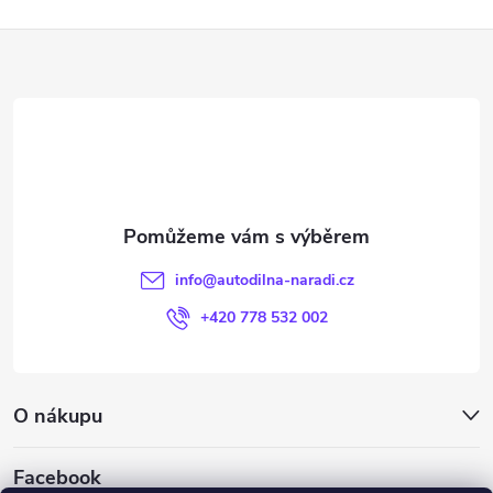
Z
á
p
a
t
info
@
autodilna-naradi.cz
í
+420 778 532 002
O nákupu
Facebook