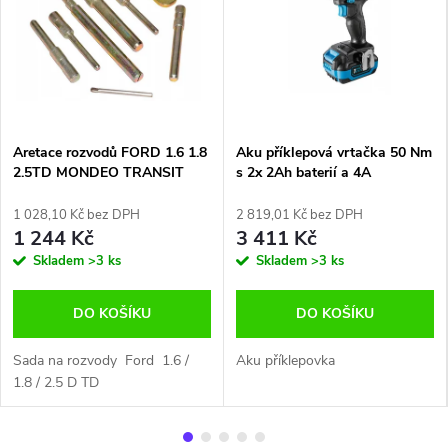
Aretace rozvodů FORD 1.6 1.8
Aku příklepová vrtačka 50 Nm
2.5TD MONDEO TRANSIT
s 2x 2Ah baterií a 4A
nabíječkou Hoegert Technik
HT2E245-B12PD
1 028,10 Kč bez DPH
2 819,01 Kč bez DPH
1 244 Kč
3 411 Kč
Skladem
>3 ks
Skladem
>3 ks
DO KOŠÍKU
DO KOŠÍKU
Sada na rozvody Ford 1.6 /
Aku příklepovka
1.8 / 2.5 D TD