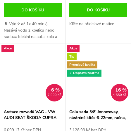
DO KOŠÍKU
DO KOŠÍKU
🔋 Výdrž až 1x 40 min💧
Klíče na hřídelové matice
Nasává vodu z kbelíku nebo
sudu🚗 Ideální na auta, kola a
motorky📦 Včetně baterie a
Akce
Akce
nabíječky🚚 Objednejte do 12
hodin, na druhý den u Vás
Tip
Premiová kvalita
✓ Doprava zdarma
–6 %
–16 %
7 900 Kč
4 550 Kč
Aretace rozvodů VAG - VW
Gola sada 3/8' Jonnesway,
AUDI SEAT ŠKODA CUPRA
nástrčné klíče 6-22mm, ráčna,
1.5 TSI od 2017
očkoploché klíče S04H3536S
6 099,17 Kč bez DPH
3 128,93 Kč bez DPH