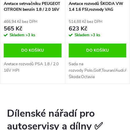
Aretace setrvačníku PEUGEOT
Aretace rozvodů ŠKODA VW
CITROEN benzín 1.8 / 2.0 16V
1.4 1.6 FSI,rozvody VAG
HPIV,aretace rozvodů C4, C5,
Xsara, Picasso,206, 307, 406
466,94 Kč bez DPH
514,88 Kč bez DPH
565 Kč
623 Kč
Skladem
>3 ks
Skladem
>3 ks
DO KOŠÍKU
DO KOŠÍKU
Aretace rozvodů PSA 1.8 / 2.0
Sada na
16V HPI
rozvody Polo,Golf,Touran/Audi:A3
Škoda:Octavia
Dílenské nářadí pro
autoservisy a dílny ✅