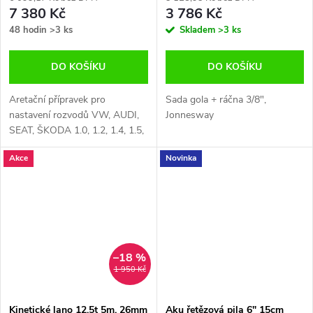
7 380 Kč
3 786 Kč
48 hodin
>3 ks
Skladem
>3 ks
DO KOŠÍKU
DO KOŠÍKU
Aretační přípravek pro
Sada gola + ráčna 3/8",
nastavení rozvodů VW, AUDI,
Jonnesway
SEAT, ŠKODA 1.0, 1.2, 1.4, 1.5,
1.6 TSI, VAG
Akce
Novinka
–18 %
1 950 Kč
Kinetické lano 12,5t 5m, 26mm
Aku řetězová pila 6" 15cm