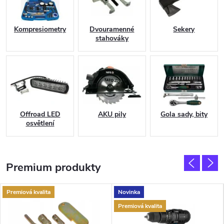
y
a
Kompresiometry
Dvouramenné
Sekery
stahováky
d
í
l
n
Offroad LED
AKU pily
Gola sady, bity
osvětlení
y
✅
Premium produkty
Premiová kvalita
Novinka
Premiová kvalita