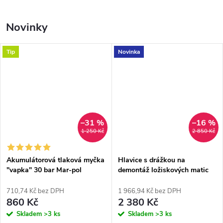
Novinky
Tip
Novinka
–31 %
–16 %
1 250 Kč
2 850 Kč
Akumulátorová tlaková myčka
Hlavice s drážkou na
"vapka" 30 bar Mar-pol
demontáž ložiskových matic
M90139
KM4-KM12 S-90069
710,74 Kč bez DPH
1 966,94 Kč bez DPH
860 Kč
2 380 Kč
Skladem
>3 ks
Skladem
>3 ks