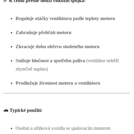
✅
K čemu přesně slouží viskózní spojka:
p
i
Reguluje otáčky ventilátoru podle teploty motoru
s
Zabraňuje přehřátí motoru
u
Zkracuje dobu ohřevu studeného motoru
Snižuje hlučnost a spotřebu paliva
(ventilátor neběží
zbytečně naplno)
Prodlužuje životnost motoru a ventilátoru
🚗 Typické použití:
Osobní a užitková vozidla se spalovacím motorem