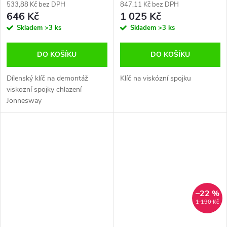
JONNESWAY AI050042
533,88 Kč bez DPH
847,11 Kč bez DPH
646 Kč
1 025 Kč
Skladem
>3 ks
Skladem
>3 ks
DO KOŠÍKU
DO KOŠÍKU
Dílenský klíč na demontáž
Klíč na viskózní spojku
viskozní spojky chlazení
Jonnesway
–22 %
1 190 Kč