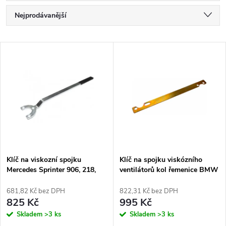
Ř
Nejprodávanější
a
Nejlevnější
V
Nejdražší
z
ý
Abecedně
e
p
n
i
í
s
p
Klíč na viskozní spojku
Klíč na spojku viskózního
Mercedes Sprinter 906, 218,
ventilátorů kol řemenice BMW
p
318, 418, 518 CDI
r
681,82 Kč bez DPH
822,31 Kč bez DPH
r
825 Kč
995 Kč
o
Skladem
>3 ks
Skladem
>3 ks