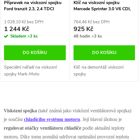
Přípravek na viskozní spojku
Klíč na viskozní spojku
Ford tranzit 2.3, 2.4 TDCI
Mercede Sprinter 3.0 V6 CDI,
4.0 V8 CDI
1 028,10 Kč bez DPH
764,46 Kč bez DPH
1 244 Kč
925 Kč
Skladem
>3 ks
48 hodin
>3 ks
DO KOŠÍKU
DO KOŠÍKU
Speciální nářadí na viskozní
Klíč na demontáž viskozní
spojky Mark-Moto
spojky
O
v
Viskózní spojka
(také známá jako viskózní ventilátorová spojka)
je součást
chladicího systému motoru
. Její hlavní úlohou je
l
regulovat otáčky ventilátoru chladiče
podle aktuální teploty
á
motoru. Díky tomu pomáhá udržovat optimální provozní teplotu