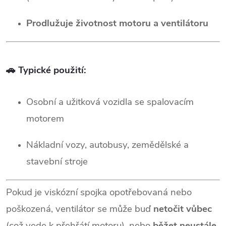
Prodlužuje životnost motoru a ventilátoru
🚗 Typické použití:
Osobní a užitková vozidla se spalovacím
motorem
Nákladní vozy, autobusy, zemědělské a
stavební stroje
Pokud je viskózní spojka opotřebovaná nebo
poškozená, ventilátor se může buď
netočit vůbec
(což vede k přehřátí motoru), nebo
běžet neustále