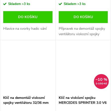
Skladem
>3 ks
Skladem
>3 ks
DO KOŠÍKU
DO KOŠÍKU
Hlavice na svorky hadic sání
Přípravek na demontáž spojky
ventilátoru viskozní spojky
–10 %
1 150 Kč
Klíč na demontáž viskozní
Klíč na viskózní spojku
spojky ventilátoru 32/36 mm
MERCEDES SPRINTER 3.0 V6
BMW, Ford, Opel
CDI