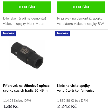
o
d
DO KOŠÍKU
DO KOŠÍKU
d
u
Dílenské nářadí na demontáž
Přípravek na demontáž spojky
u
viskozní spojky Mark-Moto
ventilátoru viskozní spojky B,W
k
Novinka
Novinka
k
t
t
ů
ů
Přípravek na tříbodové upínací
Klíče na visko spojky
svorky sacích hadic 30-45 mm
ventilátorů kol řemenice
a 60-80 mm Satra S-X3PW
114,05 Kč bez DPH
1 852,89 Kč bez DPH
138 Kč
2 242 Kč