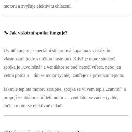
motoru a zvyšuje efektivitu chlazení.
d
a
c
🔧
Jak viskózní spojka funguje?
í
Uvnitř spojky je speciální silikonová kapalina s viskózními
p
vlastnostmi (tedy s určitou hustotou). Když je motor studený,
r
spojka je „uvolněná“ a ventilátor se buď netočí vůbec, nebo jen
velmi pomalu – tím se motor rychleji zahřeje na provozní teplotu.
v
k
Jakmile teplota motoru stoupne, spojka se vlivem tepla „zatvrdí“ a
propojí ventilátor s hřídelí motoru – ventilátor se začne rychleji
y
točit a motor se efektivně chladí.
v
ý