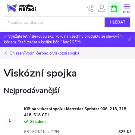
Přejít
NÁKUPNÍ
KOŠÍK
na
obsah
HLEDAT
✅ Využijte letní slevovou akci -8% na všechny produkty se slevovým
kódem. Stačí zadat v košíku kód " leto26 " 👋
Chlazení,Vodní čerpadlo,Viskozní spojka
Viskózní spojka
Nejprodávanější
Klíč na viskozní spojku Mercedes Sprinter 906, 218, 318,
418, 518 CDI
Skladem
681,82 Kč bez DPH
825 Kč