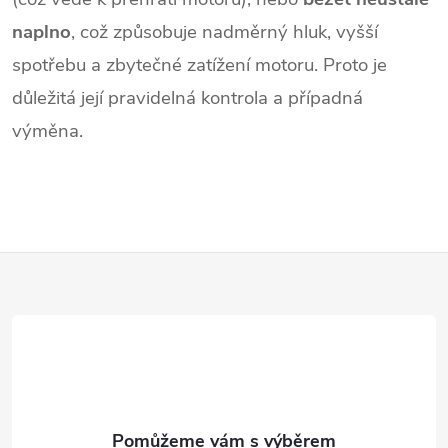
naplno
, což způsobuje nadměrný hluk, vyšší
spotřebu a zbytečné zatížení motoru. Proto je
důležitá její pravidelná kontrola a případná
výměna.
Z
á
p
a