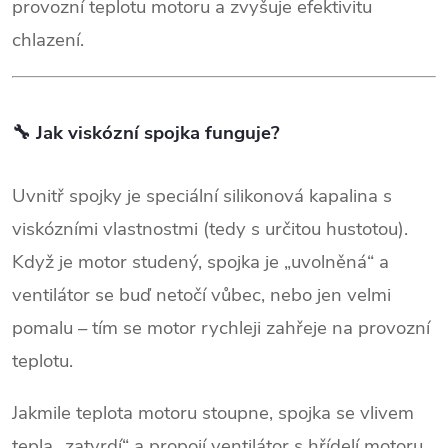
provozní teplotu motoru a zvyšuje efektivitu
chlazení.
🔧
Jak viskózní spojka funguje?
Uvnitř spojky je speciální silikonová kapalina s
viskózními vlastnostmi (tedy s určitou hustotou).
Když je motor studený, spojka je „uvolněná“ a
ventilátor se buď netočí vůbec, nebo jen velmi
pomalu – tím se motor rychleji zahřeje na provozní
teplotu.
Jakmile teplota motoru stoupne, spojka se vlivem
tepla „zatvrdí“ a propojí ventilátor s hřídelí motoru