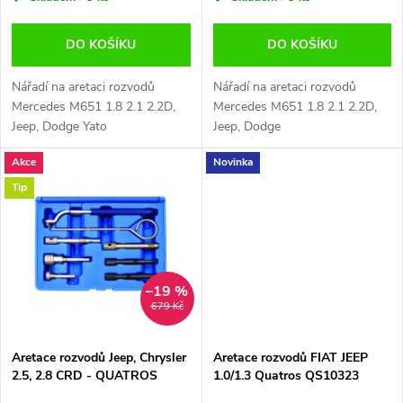
o
o
d
DO KOŠÍKU
DO KOŠÍKU
d
u
Nářadí na aretaci rozvodů
Nářadí na aretaci rozvodů
u
Mercedes M651 1.8 2.1 2.2D,
Mercedes M651 1.8 2.1 2.2D,
k
Jeep, Dodge Yato
Jeep, Dodge
k
Akce
Novinka
t
Tip
t
ů
ů
–19 %
679 Kč
Aretace rozvodů Jeep, Chrysler
Aretace rozvodů FIAT JEEP
2.5, 2.8 CRD - QUATROS
1.0/1.3 Quatros QS10323
QS10386