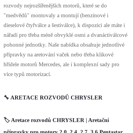
rozvody nejrozšířenějších motorů, které se do
"medvědů" montovaly a montují (benzinové i
dieselové čtyřválce a šestiválce), k dispozici ale máte i
nářadí pro třeba méně obvyklé osmi a dvanáctiválcové
pohonné jednotky. Naše nabídka obsahuje jednotlivé
přípravky na aretování vaček nebo třeba klikové
hřídele motorů Mercedes, ale i komplexní sady pro
více typů motorizací.
🔧
ARETACE ROZVODŮ CHRYSLER
🏷️
Aretace rozvodů CHRYSLER | Aretační
přípravky pro motory 2.0, 2.4, 2.7, 3.6 Pentastar,