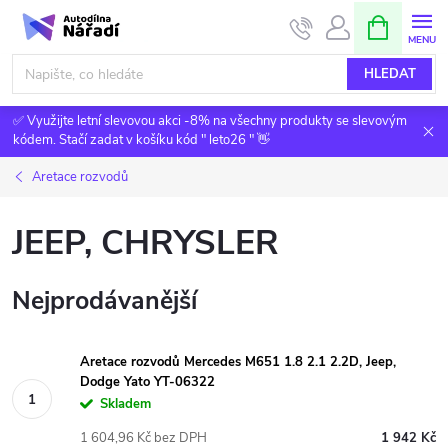
Přejít
NÁKUPNÍ
KOŠÍK
na
obsah
HLEDAT
✅ Využijte letní slevovou akci -8% na všechny produkty se slevovým
kódem. Stačí zadat v košíku kód " leto26 " 👋
Aretace rozvodů
JEEP, CHRYSLER
Nejprodávanější
Aretace rozvodů Mercedes M651 1.8 2.1 2.2D, Jeep,
Dodge Yato YT-06322
Skladem
1 604,96 Kč bez DPH
1 942 Kč