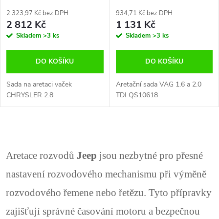
motory od r. 2007
benzín a diesel
2 323,97 Kč bez DPH
934,71 Kč bez DPH
2 812 Kč
1 131 Kč
Skladem
>3 ks
Skladem
>3 ks
DO KOŠÍKU
DO KOŠÍKU
Sada na aretaci vaček
Aretační sada VAG 1.6 a 2.0
CHRYSLER 2.8
TDI QS10618
O
v
Aretace rozvodů
Jeep
jsou nezbytné pro přesné
l
nastavení rozvodového mechanismu při výměně
á
rozvodového řemene nebo řetězu. Tyto přípravky
d
zajišťují správné časování motoru a bezpečnou