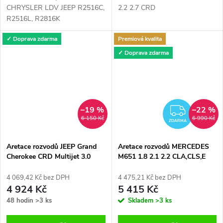
CHRYSLER LDV JEEP R2516C,
2.2 2.7 CRD
R2516L, R2816K
✓ Doprava zdarma
Premiová kvalita
✓ Doprava zdarma
–19 %
–22 %
ZDAR
6 150 Kč
6 990 Kč
ZDARMA
Aretace rozvodů JEEP Grand
Aretace rozvodů MERCEDES
Cherokee CRD Multijet 3.0
M651 1.8 2.1 2.2 CLA,CLS,E
Coupe,GLK,M,S,SLK,Sprinter,Vian
4 069,42 Kč bez DPH
4 475,21 Kč bez DPH
4 924 Kč
5 415 Kč
48 hodin
>3 ks
Skladem
>3 ks