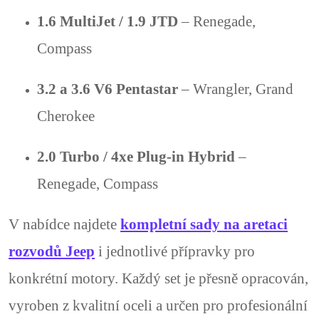
i
1.6 MultiJet / 1.9 JTD
– Renegade,
s
Compass
u
3.2 a 3.6 V6 Pentastar
– Wrangler, Grand
Cherokee
2.0 Turbo / 4xe Plug-in Hybrid
–
Renegade, Compass
V nabídce najdete
kompletní sady na aretaci
rozvodů Jeep
i jednotlivé přípravky pro
konkrétní motory. Každý set je přesně opracován,
vyroben z kvalitní oceli a určen pro profesionální