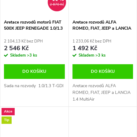
2 870 Kč
Aretace rozvodů motorů FIAT
Aretace rozvodů ALFA
500X JEEP RENEGADE 1.0/1.3
ROMEO, FIAT, JEEP a LANCIA
T-GDI, Asta
1.4 MultiAir benzín
2 104,13 Kč bez DPH
1 233,06 Kč bez DPH
2 546 Kč
1 492 Kč
Skladem
>3 ks
Skladem
>3 ks
DO KOŠÍKU
DO KOŠÍKU
Sada na rozvody 1.0/1.3 T-GDI
Aretace rozvodů ALFA
ROMEO, FIAT, JEEP a LANCIA
1.4 MultiAir
Akce
Tip