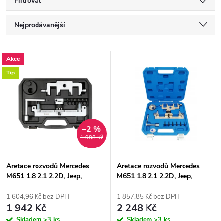
Filtrovat
Ř
Nejprodávanější
a
Nejlevnější
V
Akce
Nejdražší
z
Tip
ý
Abecedně
e
p
n
i
–2 %
1 988 Kč
í
s
p
Aretace rozvodů Mercedes
Aretace rozvodů Mercedes
M651 1.8 2.1 2.2D, Jeep,
M651 1.8 2.1 2.2D, Jeep,
p
Dodge Yato YT-06322
Dodge
r
1 604,96 Kč bez DPH
1 857,85 Kč bez DPH
r
1 942 Kč
2 248 Kč
Skladem
>3 ks
Skladem
>3 ks