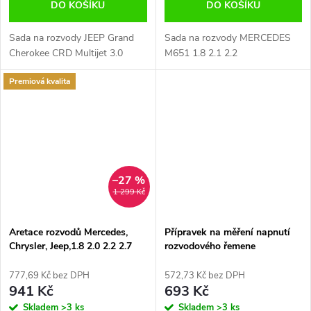
DO KOŠÍKU
DO KOŠÍKU
Sada na rozvody JEEP Grand
Sada na rozvody MERCEDES
Cherokee CRD Multijet 3.0
M651 1.8 2.1 2.2
Premiová kvalita
–27 %
1 299 Kč
Aretace rozvodů Mercedes,
Přípravek na měření napnutí
Chrysler, Jeep,1.8 2.0 2.2 2.7
rozvodového řemene
CRD
777,69 Kč bez DPH
572,73 Kč bez DPH
941 Kč
693 Kč
Skladem
>3 ks
Skladem
>3 ks