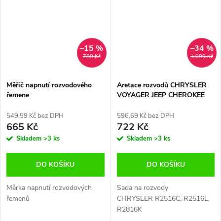
–15 %
–34 %
789 Kč
1 099 Kč
Měřič napnutí rozvodového
Aretace rozvodů CHRYSLER
řemene
VOYAGER JEEP CHEROKEE
2.5 2.8 CRD
549,59 Kč bez DPH
596,69 Kč bez DPH
665 Kč
722 Kč
Skladem
>3 ks
Skladem
>3 ks
DO KOŠÍKU
DO KOŠÍKU
Měrka napnutí rozvodových
Sada na rozvody
řemenů
CHRYSLER R2516C, R2516L,
R2816K