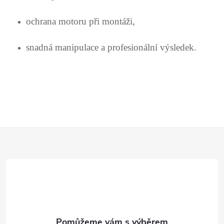
ochrana motoru při montáži,
snadná manipulace a profesionální výsledek.
Z
á
p
a