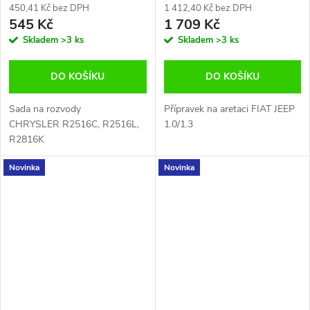
450,41 Kč bez DPH
1 412,40 Kč bez DPH
545 Kč
1 709 Kč
Skladem
>3 ks
Skladem
>3 ks
DO KOŠÍKU
DO KOŠÍKU
Sada na rozvody
Přípravek na aretaci FIAT JEEP
CHRYSLER R2516C, R2516L,
1.0/1.3
R2816K
Novinka
Novinka