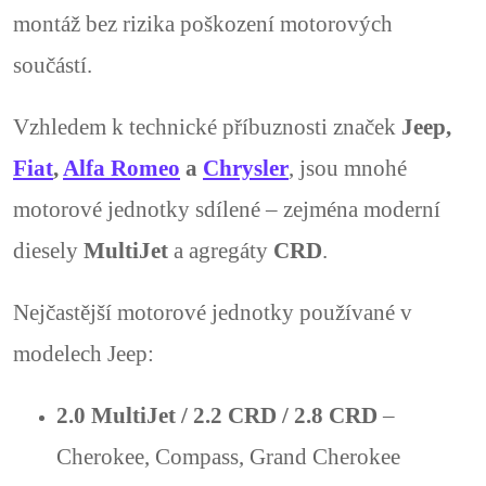
a
montáž bez rizika poškození motorových
součástí.
c
í
Vzhledem k technické příbuznosti značek
Jeep,
p
Fiat
,
Alfa Romeo
a
Chrysler
, jsou mnohé
r
motorové jednotky sdílené – zejména moderní
v
diesely
MultiJet
a agregáty
CRD
.
k
Nejčastější motorové jednotky používané v
y
modelech Jeep:
v
ý
2.0 MultiJet / 2.2 CRD / 2.8 CRD
–
p
Cherokee, Compass, Grand Cherokee