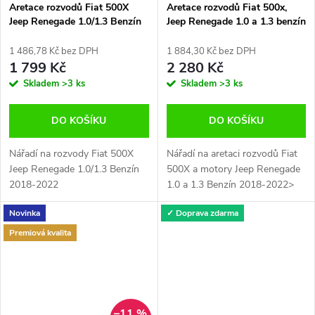
Aretace rozvodů Fiat 500X
Aretace rozvodů Fiat 500x,
Jeep Renegade 1.0/1.3 Benzín
Jeep Renegade 1.0 a 1.3 benzín
2018-2022 Magnus
2018-2022
MGS13984
1 486,78 Kč bez DPH
1 884,30 Kč bez DPH
1 799 Kč
2 280 Kč
Skladem
>3 ks
Skladem
>3 ks
DO KOŠÍKU
DO KOŠÍKU
Nářadí na rozvody Fiat 500X
Nářadí na aretaci rozvodů Fiat
Jeep Renegade 1.0/1.3 Benzín
500X a motory Jeep Renegade
2018-2022
1.0 a 1.3 Benzín 2018-2022>
Novinka
✓ Doprava zdarma
Premiová kvalita
–11 %