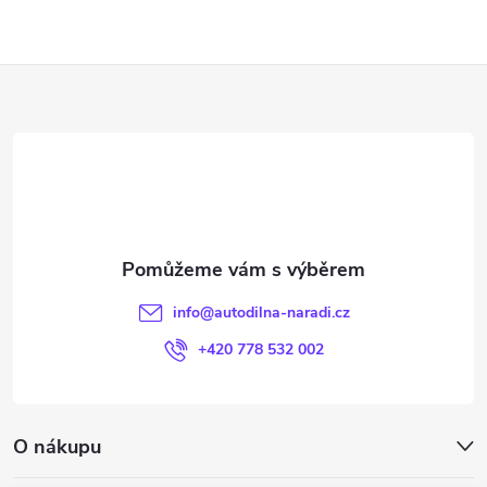
Z
á
p
a
t
info
@
autodilna-naradi.cz
í
+420 778 532 002
O nákupu