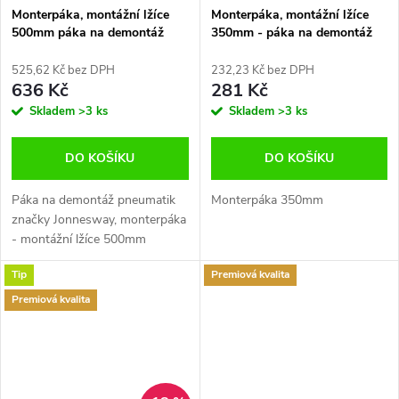
Monterpáka, montážní lžíce
Monterpáka, montážní lžíce
500mm páka na demontáž
350mm - páka na demontáž
pneumatik, Jonnesway
pneumatik značky Jonnesway
AN010188A
AN010188B
525,62 Kč bez DPH
232,23 Kč bez DPH
636 Kč
281 Kč
Skladem
>3 ks
Skladem
>3 ks
DO KOŠÍKU
DO KOŠÍKU
Páka na demontáž pneumatik
Monterpáka 350mm
značky Jonnesway, monterpáka
- montážní lžíce 500mm
Tip
Premiová kvalita
Premiová kvalita