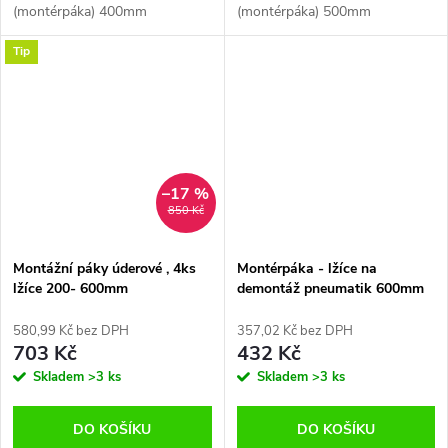
(montérpáka) 400mm
(montérpáka) 500mm
Tip
–17 %
850 Kč
Montážní páky úderové , 4ks
Montérpáka - lžíce na
lžíce 200- 600mm
demontáž pneumatik 600mm
580,99 Kč bez DPH
357,02 Kč bez DPH
703 Kč
432 Kč
Skladem
>3 ks
Skladem
>3 ks
DO KOŠÍKU
DO KOŠÍKU