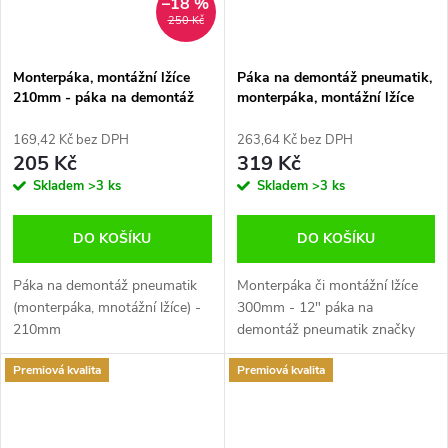
–18 %
250 Kč
Monterpáka, montážní lžíce
Páka na demontáž pneumatik,
210mm - páka na demontáž
monterpáka, montážní lžíce
pneumatik JONNESWAY
300mm 12, Jonnesway
AN010188C
169,42 Kč bez DPH
263,64 Kč bez DPH
205 Kč
319 Kč
Skladem
>3 ks
Skladem
>3 ks
DO KOŠÍKU
DO KOŠÍKU
Páka na demontáž pneumatik
Monterpáka či montážní lžíce
(monterpáka, mnotážní lžíce) -
300mm - 12" páka na
210mm
demontáž pneumatik značky
Jonnesway
Premiová kvalita
Premiová kvalita