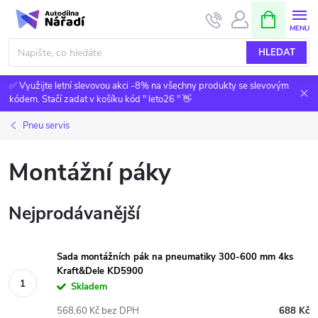
Přejít
NÁKUPNÍ
KOŠÍK
na
obsah
HLEDAT
✅ Využijte letní slevovou akci -8% na všechny produkty se slevovým
kódem. Stačí zadat v košíku kód " leto26 " 👋
Pneu servis
Montážní páky
Nejprodávanější
Sada montážních pák na pneumatiky 300-600 mm 4ks
Kraft&Dele KD5900
Skladem
568,60 Kč bez DPH
688 Kč