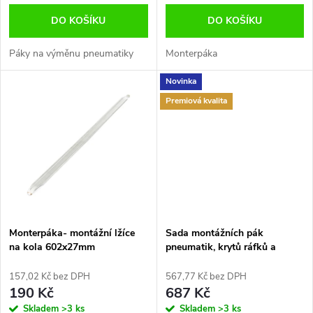
o
d
DO KOŠÍKU
DO KOŠÍKU
d
u
Páky na výměnu pneumatiky
Monterpáka
u
Novinka
k
k
Premiová kvalita
t
t
ů
ů
Monterpáka- montážní lžíce
Sada montážních pák
na kola 602x27mm
pneumatik, krytů ráfků a
nářadí na ventilky 13ks
TECPO-Germany TP300257
157,02 Kč bez DPH
567,77 Kč bez DPH
190 Kč
687 Kč
Skladem
>3 ks
Skladem
>3 ks