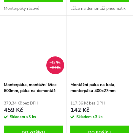
Monterpáky rázové
Lžíce na demontáž pneumatik
–5 %
484 Kč
Monterpáka, montážní lžíce
Montážní páka na kola,
600mm, páka na demontáž
monterpáka 400x27mm
pneumatik QS92024
SATRA
379,34 Kč bez DPH
117,36 Kč bez DPH
459 Kč
142 Kč
Skladem
>3 ks
Skladem
>3 ks
DO KOŠÍKU
DO KOŠÍKU