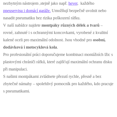
nezbytným nástrojem ,stejně jako např.
hever
, každého
v
pneuservisu i domácí garáže.
Umožňují bezpečně uvolnit nebo
k
nasadit pneumatiku bez rizika poškození ráfku.
V naší nabídce najdete
montpáky různých délek a tvarů
–
y
rovné, zahnuté i s ochrannými koncovkami, vyrobené z kvalitní
v
kalené oceli pro maximální odolnost. Jsou vhodné pro
osobní,
dodávková i motocyklová kola
.
ý
Pro profesionální práci doporučujeme kombinaci montážních lžic s
p
plastovými chrániči ráfků, které zajišťují maximální ochranu disku
při manipulaci.
i
S našimi montpákami zvládnete přezutí rychle, přesně a bez
s
zbytečné námahy – spolehlivý pomocník pro každého, kdo pracuje
u
s pneumatikami.