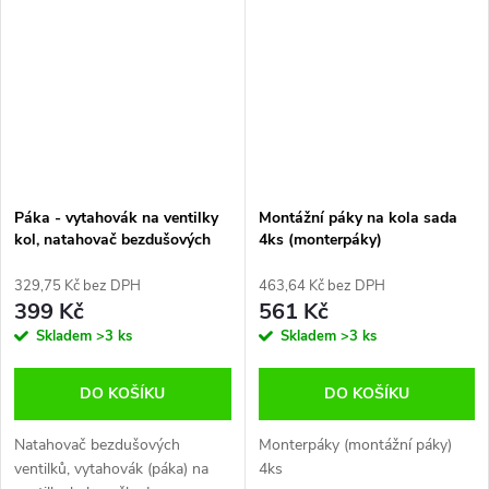
Páka - vytahovák na ventilky
Montážní páky na kola sada
kol, natahovač bezdušových
4ks (monterpáky)
ventilků, Jonnesway
329,75 Kč bez DPH
463,64 Kč bez DPH
399 Kč
561 Kč
Skladem
>3 ks
Skladem
>3 ks
DO KOŠÍKU
DO KOŠÍKU
Natahovač bezdušových
Monterpáky (montážní páky)
ventilků, vytahovák (páka) na
4ks