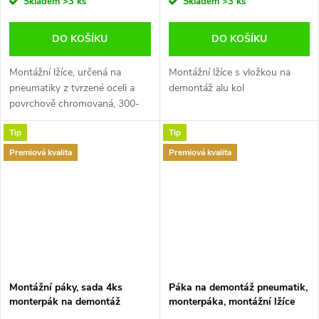
Skladem
>3 ks
Skladem
>3 ks
DO KOŠÍKU
DO KOŠÍKU
Montážní lžíce, určená na
Montážní lžíce s vložkou na
pneumatiky z tvrzené oceli a
demontáž alu kol
povrchově chromovaná, 300-
600mm, značky BGS Germany
Tip
Tip
Premiová kvalita
Premiová kvalita
Montážní páky, sada 4ks
Páka na demontáž pneumatik,
monterpák na demontáž
monterpáka, montážní lžíce
pneumatik JONNESWAY
530mm, Jonnesway AB030030