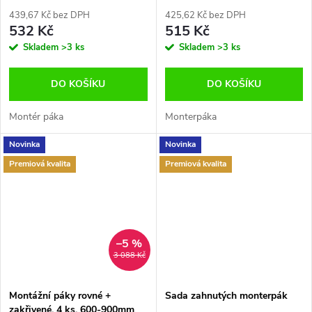
439,67 Kč bez DPH
425,62 Kč bez DPH
532 Kč
515 Kč
Skladem
>3 ks
Skladem
>3 ks
DO KOŠÍKU
DO KOŠÍKU
Montér páka
Monterpáka
Novinka
Novinka
Premiová kvalita
Premiová kvalita
–5 %
3 088 Kč
Montážní páky rovné +
Sada zahnutých monterpák
zakřivené, 4 ks, 600-900mm