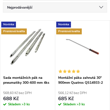
Ř
Nejprodávanější
a
Nejlevnější
V
Novinka
Novinka
Nejdražší
z
Premiová kvalita
Premiová kvalita
ý
Abecedně
e
p
n
i
í
s
p
Sada montážních pák na
Montážní páka zahnutá 30°
pneumatiky 300-600 mm 4ks
900mm Quatros QS14933-2
p
Kraft&Dele KD5900
r
568,60 Kč bez DPH
566,12 Kč bez DPH
r
688 Kč
685 Kč
o
Skladem
>3 ks
Skladem
>3 ks