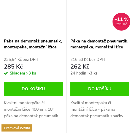
–11 %
295 Kč
Páka na demontáž pneumatik,
Páka na demontáž pneumatik,
monterpáka, montážní lžíce
monterpáka, montážní lžíce
400mm 18", Jonnesway
Jonnesway
235,54 Kč bez DPH
216,53 Kč bez DPH
285 Kč
262 Kč
Skladem
>3 ks
24 hodin
>3 ks
DO KOŠÍKU
DO KOŠÍKU
Kvalitní monterpáka či
Kvalitní monterpáka či
montážní lžíce 400mm, 18"
montážní lžíce - páka na
páka na demontáž pneumatik
demontáž pneumatik značky
značky Jonnesway
Jonnesway
Premiová kvalita