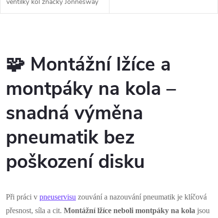
ventilky kol značky Jonnesway
O
v
🧩
Montážní lžíce a
l
montpáky na kola –
á
snadná výměna
d
pneumatik bez
a
c
poškození disku
í
p
Při práci v
pneuservisu
zouvání a nazouvání pneumatik je klíčová
přesnost, síla a cit.
Montážní lžíce neboli montpáky na kola
jsou
r