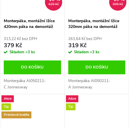
425 Kč
395 Kč
Monterpáka, montážní lžíce
Monterpáka, montážní lžíce
420mm páka na demontáž
320mm páka na demontáž
pneumatik, Jonnesway
pneumatik, Jonnesway
AI050211-C
AI050211-B
313,22 Kč bez DPH
263,64 Kč bez DPH
379 Kč
319 Kč
Skladem
>3 ks
Skladem
>3 ks
DO KOŠÍKU
DO KOŠÍKU
Monterpáka AI050211-
Monterpáka AI050211-
C Jonnesway
A Jonnesway
Akce
Akce
Tip
Tip
Premiová kvalita