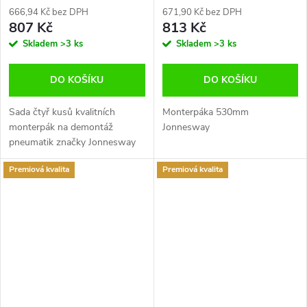
AI050024
666,94 Kč bez DPH
671,90 Kč bez DPH
807 Kč
813 Kč
Skladem
>3 ks
Skladem
>3 ks
DO KOŠÍKU
DO KOŠÍKU
Sada čtyř kusů kvalitních
Monterpáka 530mm
monterpák na demontáž
Jonnesway
pneumatik značky Jonnesway
Premiová kvalita
Premiová kvalita