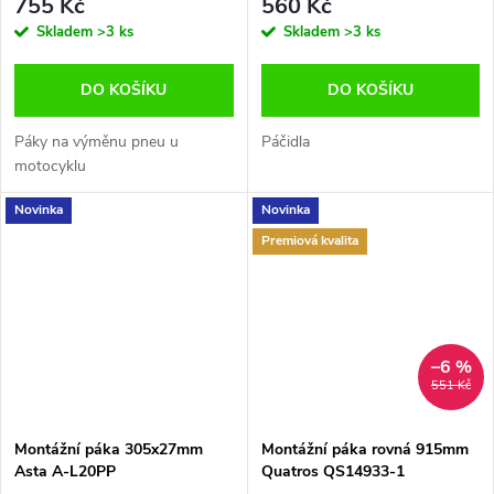
755 Kč
560 Kč
Skladem
>3 ks
Skladem
>3 ks
DO KOŠÍKU
DO KOŠÍKU
Páky na výměnu pneu u
Páčidla
motocyklu
Novinka
Novinka
Premiová kvalita
–6 %
551 Kč
Montážní páka 305x27mm
Montážní páka rovná 915mm
Asta A-L20PP
Quatros QS14933-1