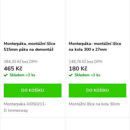
Monterpáka, montážní lžíce
Monterpáka- montážní lžíce
515mm páka na demontáž
na kola 300 x 27mm
pneumatik, Jonnesway
AI050211-D
384,30 Kč bez DPH
148,76 Kč bez DPH
465 Kč
180 Kč
Skladem
>3 ks
Skladem
>3 ks
DO KOŠÍKU
DO KOŠÍKU
Monterpáka AI050211-
Montážní lžíce na kola 30cm
D Jonnesway