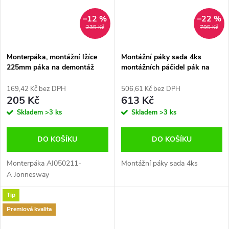
–12 %
–22 %
235 Kč
795 Kč
Monterpáka, montážní lžíce
Montážní páky sada 4ks
225mm páka na demontáž
montážních páčidel pák na
pneumatik, Jonnesway
pneumatiky G02481
AI050211-A
169,42 Kč bez DPH
506,61 Kč bez DPH
205 Kč
613 Kč
Skladem
>3 ks
Skladem
>3 ks
DO KOŠÍKU
DO KOŠÍKU
Monterpáka AI050211-
Montážní páky sada 4ks
A Jonnesway
Tip
Premiová kvalita