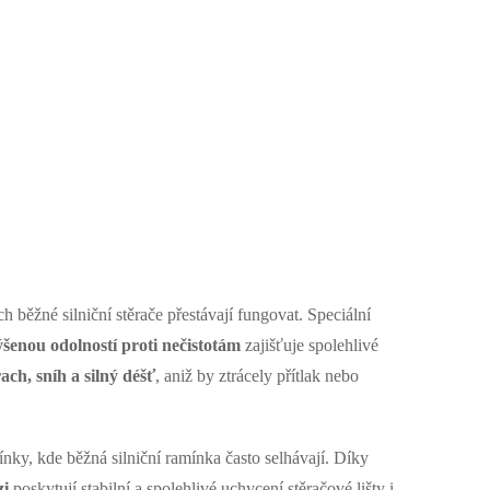
 běžné silniční stěrače přestávají fungovat. Speciální
šenou odolností proti nečistotám
zajišťuje spolehlivé
rach, sníh a silný déšť
, aniž by ztrácely přítlak nebo
ky, kde běžná silniční ramínka často selhávají. Díky
zi
poskytují stabilní a spolehlivé uchycení stěračové lišty i