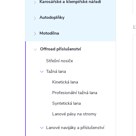
n
Karosářské a klempířské nářadí
e
Autodoplňky
1
l
Motodílna
Offroad příslušenství
Střešní nosiče
Tažná lana
í
Kinetická lana
i
Profesionální tažná lana
Syntetická lana
Lanové pásy na stromy
Lanové navijáky a příslušenství