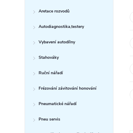
s
Aretace rozvodů
t
Autodiagnostika,testery
r
a
Vybavení autodílny
n
Stahováky
n
Ruční nářadí
í
Frézování závitování honování
p
Pneumatické nářadí
a
Pneu servis