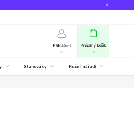
NÁKUPNÍ
KOŠÍK
Prázdný košík
Přihlášení
y
Stahováky
Ruční nářadí
Frézov