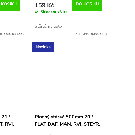
 KOŠÍKU
159 Kč
DO KOŠÍKU
Skladem
>3 ks
Stěrač na auto
d:
3397011351
Kód:
360-930052-1
Novinka
 21''
Plochý stěrač 500mm 20''
, RVI,
FLAT DAF, MAN, RVI, STEYR,
VW, FORD, IVECO