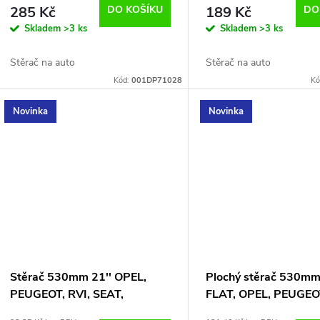
d
285 Kč
DO KOŠÍKU
189 Kč
DO
o
Skladem
>3 ks
Skladem
>3 ks
u
d
Stěrač na auto
Stěrač na auto
k
Kód:
001DP71028
Kó
u
t
Novinka
Novinka
k
ů
t
ů
Stěrač 530mm 21'' OPEL,
Plochý stěrač 530mm
PEUGEOT, RVI, SEAT,
FLAT, OPEL, PEUGEOT
CITROEN
SEAT, CITROEN