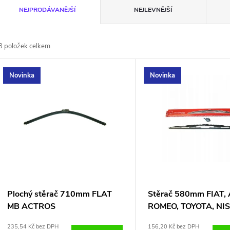
Ř
NEJPRODÁVANĚJŠÍ
NEJLEVNĚJŠÍ
a
3
položek celkem
z
V
Novinka
Novinka
e
ý
n
p
p
s
r
p
Plochý stěrač 710mm FLAT
Stěrač 580mm FIAT,
o
MB ACTROS
ROMEO, TOYOTA, NI
r
235,54 Kč bez DPH
156,20 Kč bez DPH