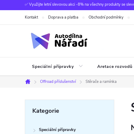
Přejít
✅ Využijte letní slevovou akci -8% na všechny produkty se slev
na
Kontakt
Doprava a platba
Obchodní podmínky
obsah
Speciální přípravky
Aretace rozvodů
Offroad příslušenství
Stěrače a ramínka
Domů
P
Přeskočit
Kategorie
kategorie
o
Speciální přípravky