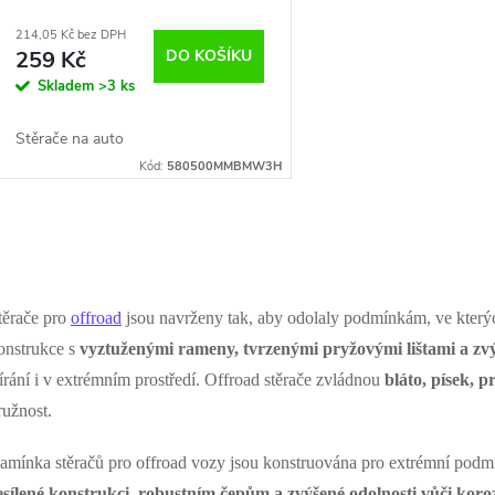
214,05 Kč bez DPH
259 Kč
DO KOŠÍKU
Skladem
>3 ks
Stěrače na auto
Kód:
580500MMBMW3H
O
v
těrače pro
offroad
jsou navrženy tak, aby odolaly podmínkám, ve kterých
onstrukce s
vyztuženými rameny, tvrzenými pryžovými lištami a zvý
tírání i v extrémním prostředí. Offroad stěrače zvládnou
bláto, písek, p
á
ružnost.
d
amínka stěračů pro offroad vozy jsou konstruována pro extrémní podmín
a
esílené konstrukci, robustním čepům a zvýšené odolnosti vůči koro