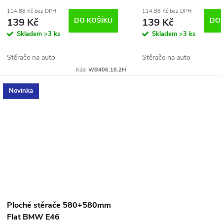
114,88 Kč bez DPH
114,88 Kč bez DPH
139 Kč
DO KOŠÍKU
139 Kč
DO
Skladem
>3 ks
Skladem
>3 ks
Stěrače na auto
Stěrače na auto
Kód:
WB406.18.2H
Novinka
Ploché stěrače 580+580mm
Flat BMW E46