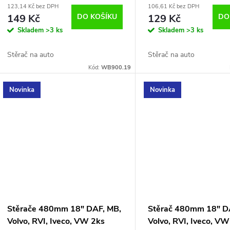
123,14 Kč bez DPH
106,61 Kč bez DPH
149 Kč
DO KOŠÍKU
129 Kč
DO
Skladem
>3 ks
Skladem
>3 ks
Stěrač na auto
Stěrač na auto
Kód:
WB900.19
Novinka
Novinka
Stěrače 480mm 18" DAF, MB,
Stěrač 480mm 18" D
Volvo, RVI, Iveco, VW 2ks
Volvo, RVI, Iveco, VW