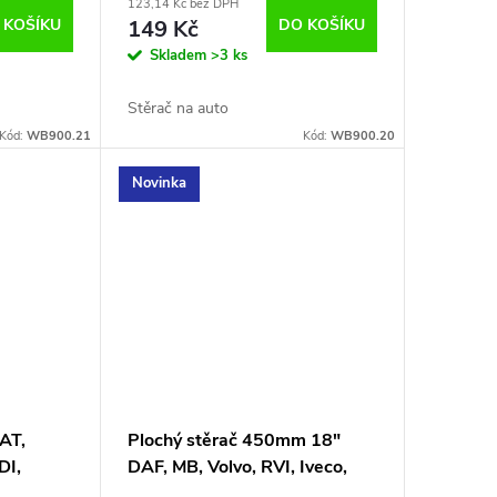
123,14 Kč bez DPH
 KOŠÍKU
149 Kč
DO KOŠÍKU
Skladem
>3 ks
Stěrač na auto
Kód:
WB900.21
Kód:
WB900.20
Novinka
AT,
Plochý stěrač 450mm 18"
DI,
DAF, MB, Volvo, RVI, Iveco,
VW