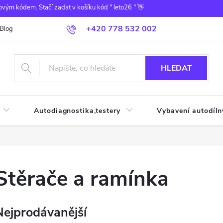
ovým kódem. Stačí zadat v košíku kód " leto26 " 👋
+420 778 532 002
Blog
HLEDAT
Autodiagnostika,testery
Vybavení autodíln
Stěrače a ramínka
Nejprodávanější