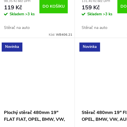
98,35 Kč bez DPH
131,40 Kč bez DPH
119 Kč
DO KOŠÍKU
159 Kč
DO
Skladem
>3 ks
Skladem
>3 ks
Stěrač na auto
Stěrač na auto
Kód:
WB406.21
Novinka
Novinka
Plochý stěrač 480mm 19"
Stěrač 480mm 19" FI
FLAT FIAT, OPEL, BMW, VW,
OPEL, BMW, VW, AU
AUDI, FORD, RVI
FORD, RVI