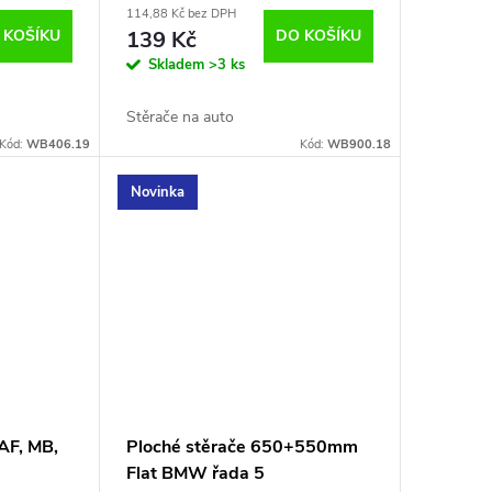
114,88 Kč bez DPH
 KOŠÍKU
139 Kč
DO KOŠÍKU
Skladem
>3 ks
Stěrače na auto
Kód:
WB406.19
Kód:
WB900.18
Novinka
AF, MB,
Ploché stěrače 650+550mm
Flat BMW řada 5