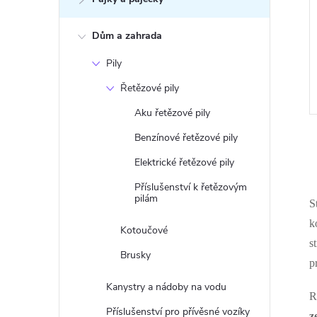
Dům a zahrada
Pily
Řetězové pily
Aku řetězové pily
Benzínové řetězové pily
Elektrické řetězové pily
Příslušenství k řetězovým
pilám
S
l
k
Kotoučové
s
Brusky
p
Kanystry a nádoby na vodu
R
Příslušenství pro přívěsné vozíky
z