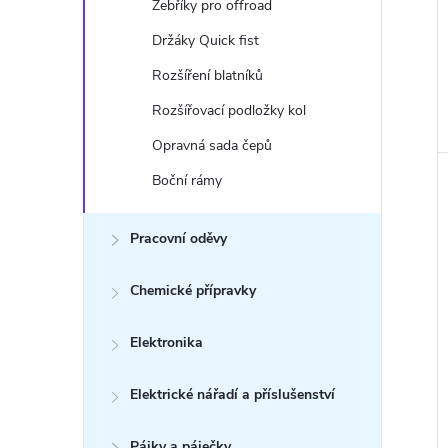
Žebříky pro offroad
Držáky Quick fist
Rozšíření blatníků
Rozšířovací podložky kol
Opravná sada čepů
Boční rámy
Pracovní oděvy
Chemické přípravky
Elektronika
Elektrické nářadí a příslušenství
Pájky a páječky