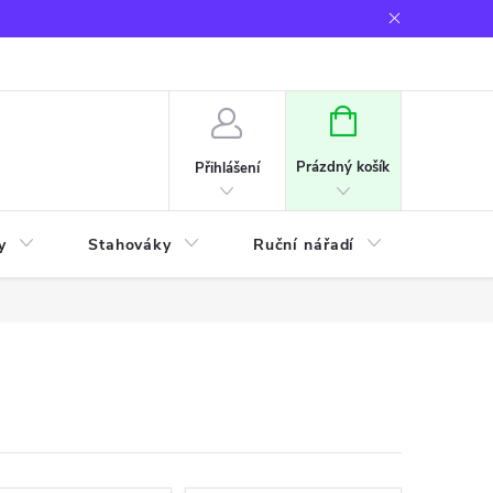
NÁKUPNÍ
KOŠÍK
Prázdný košík
Přihlášení
y
Stahováky
Ruční nářadí
Frézov