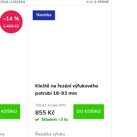
25/A-1102504
Kód:
S-PP6MF
Novinka
–14 %
1 490 Kč
Kleště na řezání výfukového
potrubí 18-93 mm
706,61 Kč bez DPH
 KOŠÍKU
855 Kč
DO KOŠÍKU
Skladem
>3 ks
ory
Řezačka výfuku