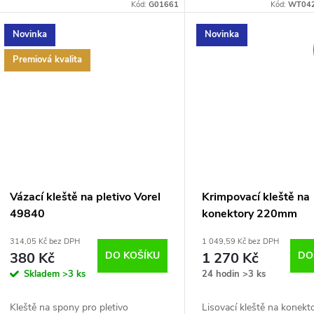
Kód:
G01661
Kód:
WT042
Novinka
Novinka
Premiová kvalita
Vázací kleště na pletivo Vorel
Krimpovací kleště na
49840
konektory 220mm
314,05 Kč bez DPH
1 049,59 Kč bez DPH
380 Kč
DO KOŠÍKU
1 270 Kč
DO
Skladem
>3 ks
24 hodin
>3 ks
Kleště na spony pro pletivo
Lisovací kleště na konekt