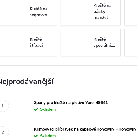
Kleště na
Kleště na
pásky
ségrovky
manžet
poloos
Kleště
Kleště
štípací
speciální,konektorové,izolační
Nejprodávanější
Spony pro kleště na pletivo Vorel 49841
Skladem
Krimpovací přípravek na kabelové koncovky + koncovky
Skladem