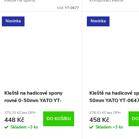
Kleště na spony
Krimpovací kleště
Kód:
YT-0677
Novinka
Novinka
Kleště na hadicové spony
Kleště na hadicové s
rovné 0-50mm YATO YT-
50mm YATO YT-064
06472
370,25 Kč bez DPH
378,51 Kč bez DPH
448 Kč
DO KOŠÍKU
458 Kč
DO
Skladem
>3 ks
Skladem
>3 ks