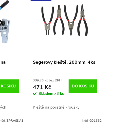
 na
Segerovy kleště, 200mm, 4ks
0-50mm2
389,26 Kč bez DPH
 KOŠÍKU
471 Kč
DO KOŠÍKU
Skladem
>3 ks
vých
Kleště na pojistné kroužky
Kód:
ZPRASKA1
Kód:
G01662