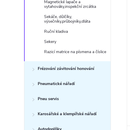
Magnetické lapače a
vytahováky,inspekční zrcátka
Sekáče, důlčíky,
výsečníky,průbojníky,dláta
í
Ruční kladiva
i
Sekery
Razicí matrice na písmena a číslice
Frézování závitování honování
Pneumatické nářadí
Pneu servis
Karosářské a klempířské nářadí
Autodoplňky