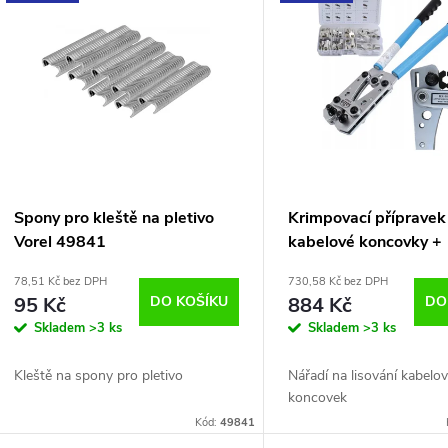
e
ý
n
p
p
s
r
p
Spony pro kleště na pletivo
Krimpovací přípravek
o
Vorel 49841
kabelové koncovky +
r
koncovky 65 ks., 6,
78,51 Kč bez DPH
730,58 Kč bez DPH
d
95 Kč
DO KOŠÍKU
884 Kč
DO
o
Skladem
>3 ks
Skladem
>3 ks
u
d
Kleště na spony pro pletivo
Nářadí na lisování kabelo
k
koncovek
u
Kód:
49841