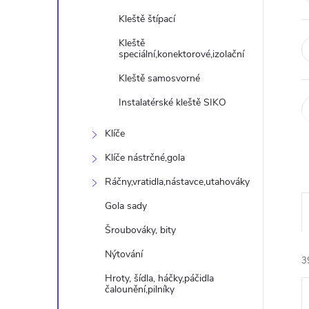
n
Kleště štípací
e
Kleště
speciální,konektorové,izolační
l
Kleště samosvorné
Instalatérské kleště SIKO
Klíče
Klíče nástrčné,gola
Ráčny,vratidla,nástavce,utahováky
Gola sady
Šroubováky, bity
Nýtování
3
Hroty, šídla, háčky,páčidla
čalounění,pilníky