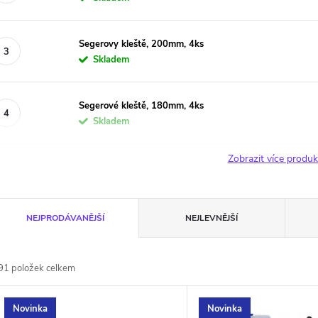
Segerovy kleště, 200mm, 4ks
Skladem
Segerové kleště, 180mm, 4ks
Skladem
Zobrazit více produ
Ř
NEJPRODÁVANĚJŠÍ
NEJLEVNĚJŠÍ
a
91
položek celkem
z
V
Novinka
Novinka