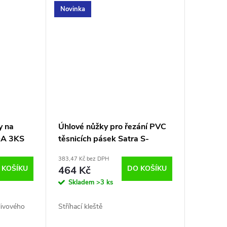
Novinka
y na
Úhlové nůžky pro řezání PVC
ADA 3KS
těsnicích pásek Satra S-
PP6MF
383,47 Kč bez DPH
 KOŠÍKU
464 Kč
DO KOŠÍKU
Skladem
>3 ks
livového
Stříhací kleště