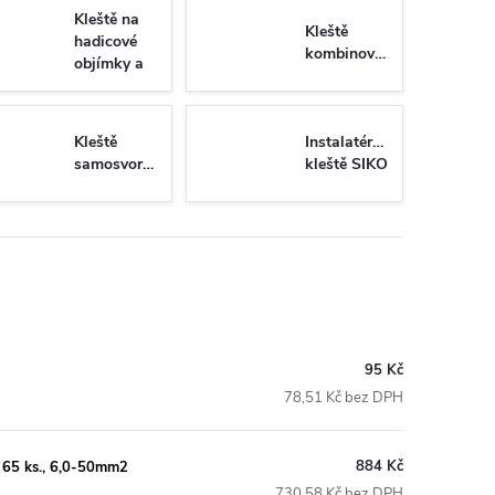
Kleště na
Kleště
hadicové
kombinované
objímky a
spony
Kleště
Instalatérské
samosvorné
kleště SIKO
95 Kč
78,51 Kč bez DPH
884 Kč
 65 ks., 6,0-50mm2
730,58 Kč bez DPH