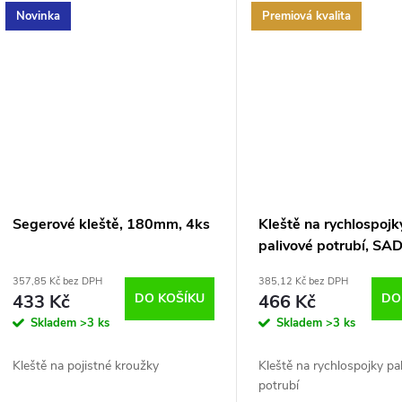
t
k
Novinka
Premiová kvalita
ů
t
ů
Segerové kleště, 180mm, 4ks
Kleště na rychlospojk
palivové potrubí, S
357,85 Kč bez DPH
385,12 Kč bez DPH
433 Kč
DO KOŠÍKU
466 Kč
DO
Skladem
>3 ks
Skladem
>3 ks
Kleště na pojistné kroužky
Kleště na rychlospojky pa
potrubí