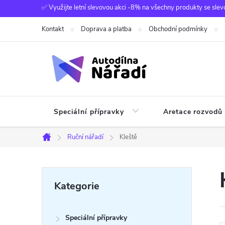
Přejít
✅ Využijte letní slevovou akci -8% na všechny produkty se slev
na
Kontakt
Doprava a platba
Obchodní podmínky
obsah
Speciální přípravky
Aretace rozvodů
Ruční nářadí
Kleště
Domů
P
Přeskočit
Kategorie
kategorie
o
Speciální přípravky