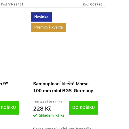
Kód:
YT-22451
Kód:
G02726
Novinka
Premiová kvalita
m 9"
Samoupínací kleště Morse
100 mm mini BGS-Germany
B.505
188,43 Kč bez DPH
 KOŠÍKU
228 Kč
DO KOŠÍKU
Skladem
>3 ks