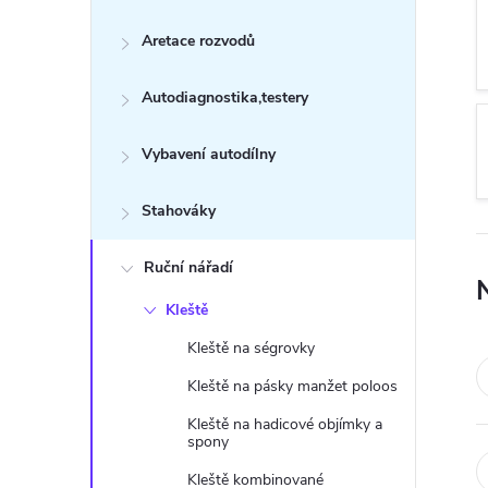
s
Aretace rozvodů
t
Autodiagnostika,testery
r
a
Vybavení autodílny
n
Stahováky
n
Ruční nářadí
Kleště
í
Kleště na ségrovky
p
Kleště na pásky manžet poloos
Kleště na hadicové objímky a
a
spony
Kleště kombinované