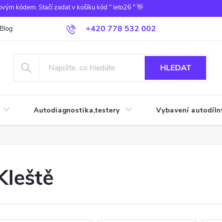
ovým kódem. Stačí zadat v košíku kód " leto26 " 👋
+420 778 532 002
Blog
HLEDAT
Autodiagnostika,testery
Vybavení autodíln
Kleště