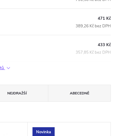
471 Kč
389,26 Kč bez DPH
433 Kč
357,85 Kč bez DPH
ktů
NEJDRAŽŠÍ
ABECEDNĚ
Novinka