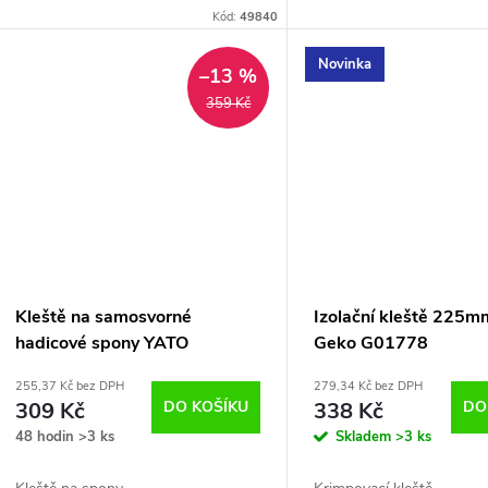
Kód:
49840
Novinka
–13 %
359 Kč
Kleště na samosvorné
Izolační kleště 225m
hadicové spony YATO
Geko G01778
255,37 Kč bez DPH
279,34 Kč bez DPH
309 Kč
DO KOŠÍKU
338 Kč
DO
48 hodin
>3 ks
Skladem
>3 ks