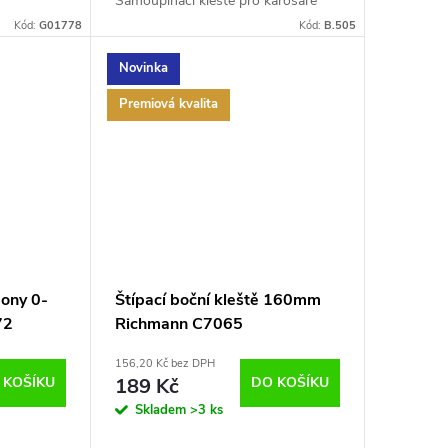
Samoupínací kleště pro karosáře
Kód:
G01778
Kód:
B.505
Novinka
Premiová kvalita
pony 0-
Štípací boční kleště 160mm
72
Richmann C7065
156,20 Kč bez DPH
 KOŠÍKU
189 Kč
DO KOŠÍKU
Skladem
>3 ks