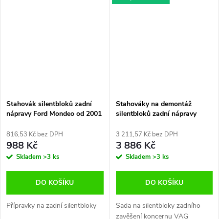
Stahovák silentbloků zadní
Stahováky na demontáž
nápravy Ford Mondeo od 2001
silentbloků zadní nápravy
ŠKODA VW AUDI
816,53 Kč bez DPH
3 211,57 Kč bez DPH
988 Kč
3 886 Kč
Skladem
>3 ks
Skladem
>3 ks
DO KOŠÍKU
DO KOŠÍKU
Přípravky na zadní silentbloky
Sada na silentbloky zadního
zavěšení koncernu VAG