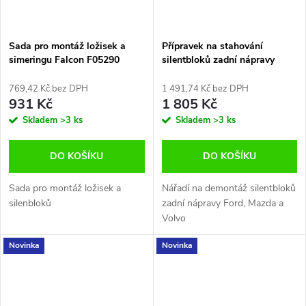
Sada pro montáž ložisek a
Přípravek na stahování
simeringu Falcon F05290
silentbloků zadní nápravy
Ford,Mazda a Volvo Falcon
F05369
769,42 Kč bez DPH
1 491,74 Kč bez DPH
931 Kč
1 805 Kč
Skladem
>3 ks
Skladem
>3 ks
DO KOŠÍKU
DO KOŠÍKU
Sada pro montáž ložisek a
Nářadí na demontáž silentbloků
silenbloků
zadní nápravy Ford, Mazda a
Volvo
Novinka
Novinka