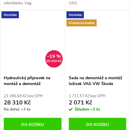
silentbloku Vag
VAG
Novinka
Novinka
Premiová kvalita
–19 %
35 300 Kč
Hydraulický přípravek na
Sada na demontáž a montáž
montáž a demontáž
ložisek VAG VW Škoda
silentbloků náprav nákladních
vozidel
23 396,69 Kč bez DPH
1 711,57 Kč bez DPH
28 310 Kč
2 071 Kč
Na dotaz
>3 ks
Skladem
>3 ks
DO KOŠÍKU
DO KOŠÍKU