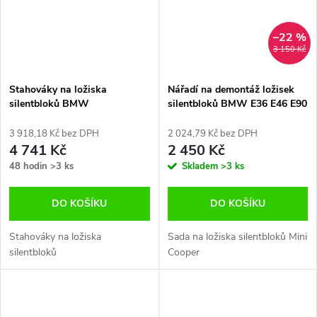
–22 %
3 150 Kč
Stahováky na ložiska
Nářadí na demontáž ložisek
silentbloků BMW
silentbloků BMW E36 E46 E90
E60 Mini Cooper
3 918,18 Kč bez DPH
2 024,79 Kč bez DPH
4 741 Kč
2 450 Kč
48 hodin
>3 ks
Skladem
>3 ks
DO KOŠÍKU
DO KOŠÍKU
Stahováky na ložiska
Sada na ložiska silentbloků Mini
silentbloků
Cooper