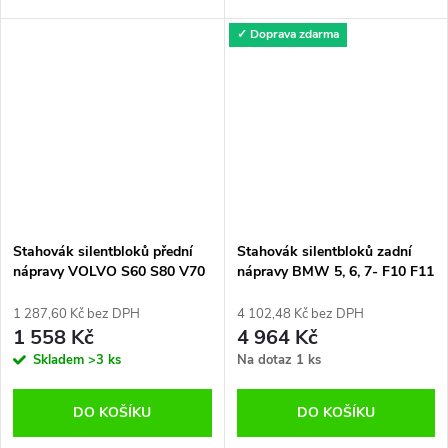
✓ Doprava zdarma
Stahovák silentbloků přední
Stahovák silentbloků zadní
nápravy VOLVO S60 S80 V70
nápravy BMW 5, 6, 7- F10 F11
F12 F13 F01
1 287,60 Kč bez DPH
4 102,48 Kč bez DPH
1 558 Kč
4 964 Kč
Skladem
>3 ks
Na dotaz
1 ks
DO KOŠÍKU
DO KOŠÍKU