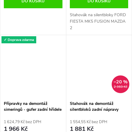
DO KOŠÍKU
DO KOŠÍKU
Stahovák na silentbloky FORD
FIESTA MK5 FUSION MAZDA
2
✓ Doprava zdarma
–20 %
2 360 Kč
Přípravky na demontáž
Stahovák na demontáž
simeringů - gufer zadní hřídele
silentbloků zadní nápravy
IVECO FIAT 3.0
OPEL ZAFIRA B, ASTRA H,
MERIVA B
1 624,79 Kč bez DPH
1 554,55 Kč bez DPH
1 966 Kč
1 881 Kč