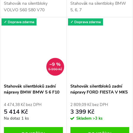
Stahovák na silentbloky
Stahovák na silentbloky BMW
VOLVO S60 S80 V70
5, 6, 7
✓ Doprava zdarma
✓ Doprava zdarma
–9 %
5 990 Kč
Stahovák silentbloků zadní
Stahovák silentbloků zadní
nápravy BMW BMW 5 6 F10
nápravy FORD FIESTA V MK5
F11 F12 F01
FUSION MAZDA 2
4 474,38 Kč bez DPH
2 809,09 Kč bez DPH
5 414 Kč
3 399 Kč
Na dotaz
1 ks
Skladem
>3 ks