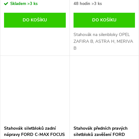
Skladem
>3 ks
48 hodin
>3 ks
DO KOŠÍKU
DO KOŠÍKU
Stahovák na silenbloky OPEL
ZAFIRA B, ASTRA H, MERIVA
B
Stahovák siletbloků zadní
Stahovák předních pravých
nápravy FORD C-MAX FOCUS
siletbloků zavěšení FORD