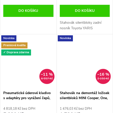
DO KOŠÍKU
DO KOŠÍKU
Stahovák silentbloky zadní
nosník Toyota YARIS
Novinka
Novinka
Premiová kvalita
✓ Doprava zdarma
–11 %
–16 %
6 557 Kč
2 150 Kč
Pneumatické úderové kladivo
Stahovák na demontáž ložisek
s adaptéry pro vyrážení čepů,
silentbloků MINI Cooper, One,
tyčí, karoserie atd.
Cooper S, R50, R52, R53, R55,
R56, R57, R58
4 818,18 Kč bez DPH
1 476,03 Kč bez DPH