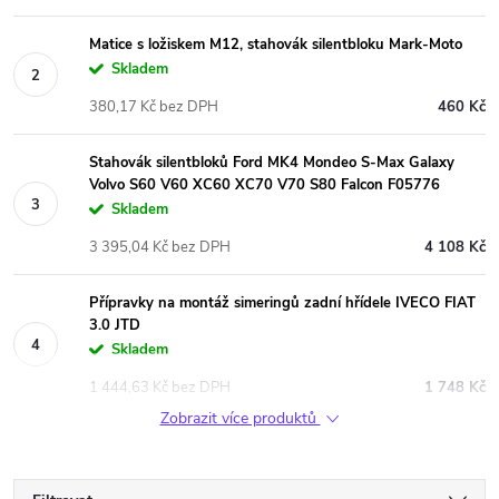
Matice s ložiskem M12, stahovák silentbloku Mark-Moto
Skladem
380,17 Kč bez DPH
460 Kč
Stahovák silentbloků Ford MK4 Mondeo S-Max Galaxy
Volvo S60 V60 XC60 XC70 V70 S80 Falcon F05776
Skladem
3 395,04 Kč bez DPH
4 108 Kč
Přípravky na montáž simeringů zadní hřídele IVECO FIAT
3.0 JTD
Skladem
1 444,63 Kč bez DPH
1 748 Kč
Zobrazit více produktů