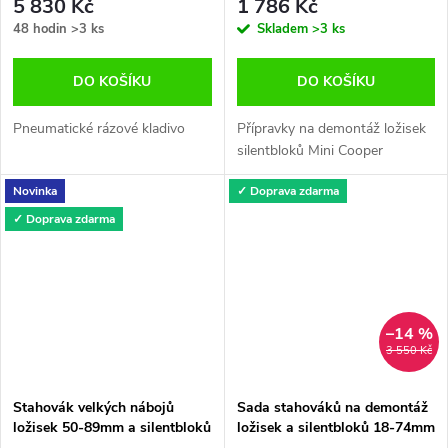
5 830 Kč
1 786 Kč
48 hodin
>3 ks
Skladem
>3 ks
DO KOŠÍKU
DO KOŠÍKU
Pneumatické rázové kladivo
Přípravky na demontáž ložisek
silentbloků Mini Cooper
Novinka
✓ Doprava zdarma
✓ Doprava zdarma
–14 %
3 550 Kč
Stahovák velkých nábojů
Sada stahováků na demontáž
ložisek 50-89mm a silentbloků
ložisek a silentbloků 18-74mm
76, 86, 91, 102 mm