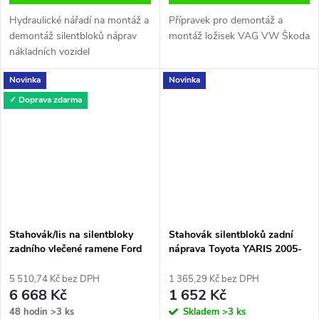
Hydraulické nářadí na montáž a
Přípravek pro demontáž a
demontáž silentbloků náprav
montáž ložisek VAG VW Škoda
nákladních vozidel
Novinka
Novinka
✓ Doprava zdarma
Stahovák/lis na silentbloky
Stahovák silentbloků zadní
zadního vlečené ramene Ford
náprava Toyota YARIS 2005-
Mondeo mk4 - 4x4
2011
5 510,74 Kč bez DPH
1 365,29 Kč bez DPH
6 668 Kč
1 652 Kč
48 hodin
>3 ks
Skladem
>3 ks