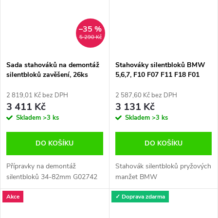
–35 %
5 290 Kč
Sada stahováků na demontáž
Stahováky silentbloků BMW
silentbloků zavěšení, 26ks
5,6,7, F10 F07 F11 F18 F01
Rolls-Royce, MINI
2 819,01 Kč bez DPH
2 587,60 Kč bez DPH
3 411 Kč
3 131 Kč
Skladem
>3 ks
Skladem
>3 ks
DO KOŠÍKU
DO KOŠÍKU
Přípravky na demontáž
Stahovák silentbloků pryžových
silentbloků 34-82mm G02742
manžet BMW
Akce
✓ Doprava zdarma