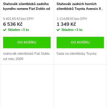
Stahovák silentbloků zadního
Stahovák zadních horních
kyvného ramene Fiat Doblo od
silentbloků Toyota Avensis II ,
roku 2009
Celica , Auris , Lexus CT
5 401,65 Kč bez DPH
1 114,88 Kč bez DPH
6 536 Kč
1 349 Kč
Skladem
>3 ks
Skladem
>3 ks
DO KOŠÍKU
DO KOŠÍKU
stahovák silentbloků Fiat Doblo
Sada na silentbloky Toyota
od roku 2009