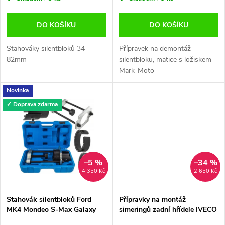
o
o
d
DO KOŠÍKU
DO KOŠÍKU
d
u
Stahováky silentbloků 34-
Přípravek na demontáž
u
82mm
silentbloku, matice s ložiskem
k
Mark-Moto
k
Novinka
t
✓ Doprava zdarma
t
ů
ů
–5 %
–34 %
4 350 Kč
2 650 Kč
Stahovák silentbloků Ford
Přípravky na montáž
MK4 Mondeo S-Max Galaxy
simeringů zadní hřídele IVECO
Volvo S60 V60 XC60 XC70
FIAT 3.0 JTD