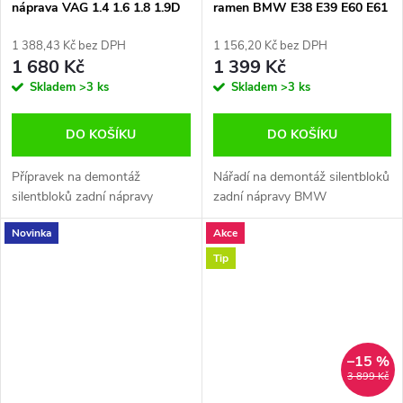
náprava VAG 1.4 1.6 1.8 1.9D
ramen BMW E38 E39 E60 E61
2.0
E65 X5 E53 E52 E66 Magma
010391NB
1 388,43 Kč bez DPH
1 156,20 Kč bez DPH
1 680 Kč
1 399 Kč
Skladem
>3 ks
Skladem
>3 ks
DO KOŠÍKU
DO KOŠÍKU
Přípravek na demontáž
Nářadí na demontáž silentbloků
silentbloků zadní nápravy
zadní nápravy BMW
Novinka
Akce
Tip
–15 %
3 899 Kč