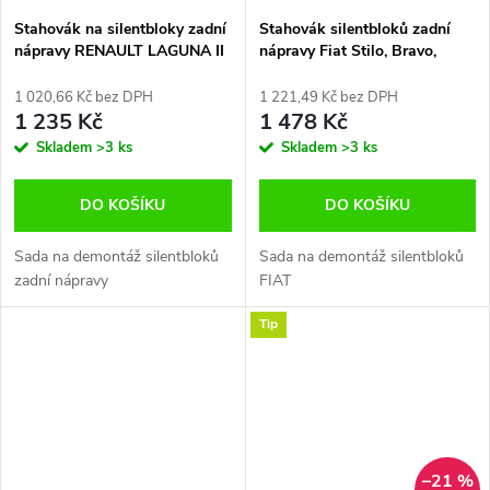
Stahovák na silentbloky zadní
Stahovák silentbloků zadní
nápravy RENAULT LAGUNA II
nápravy Fiat Stilo, Bravo,
PEUGEOT 207
Lancia Delta
1 020,66 Kč bez DPH
1 221,49 Kč bez DPH
1 235 Kč
1 478 Kč
Skladem
>3 ks
Skladem
>3 ks
DO KOŠÍKU
DO KOŠÍKU
Sada na demontáž silentbloků
Sada na demontáž silentbloků
zadní nápravy
FIAT
Tip
–21 %