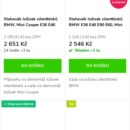
3 250 Kč
Stahovák ložisek silentbloků
Stahovák ložisek silentbloků
BMW, Mini Cooper E36 E46
BMW E36 E46 E90 E60, Mini
E90 E60
Cooper
2 190,91 Kč bez DPH
2 104,13 Kč bez DPH
2 651 Kč
2 546 Kč
24 hodin
>3 ks
Skladem
>3 ks
DO KOŠÍKU
DO KOŠÍKU
Přípravky na demontáž ložisek
Sada na ložiska silentbloků
silentbloků a sada na demontáž
BMW
ložisek Mini Cooper
✓ Doprava zdarma
Tip