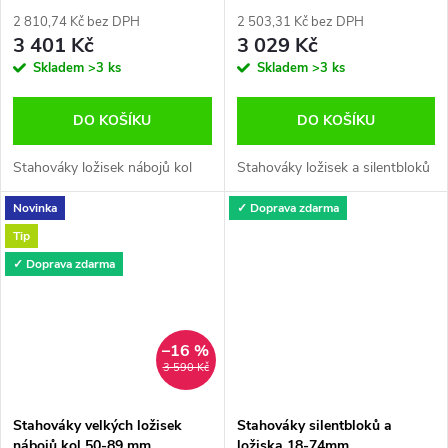
2 810,74 Kč bez DPH
2 503,31 Kč bez DPH
3 401 Kč
3 029 Kč
Skladem
>3 ks
Skladem
>3 ks
DO KOŠÍKU
DO KOŠÍKU
Stahováky ložisek nábojů kol
Stahováky ložisek a silentbloků
Novinka
✓ Doprava zdarma
Tip
✓ Doprava zdarma
–16 %
3 590 Kč
Stahováky velkých ložisek
Stahováky silentbloků a
nábojů kol 50-89 mm
ložiska 18-74mm