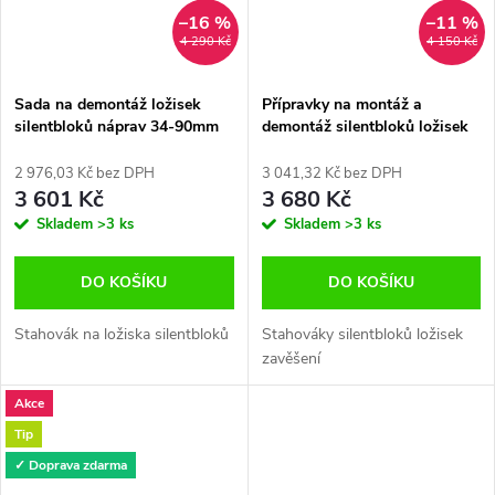
–16 %
–11 %
4 290 Kč
4 150 Kč
Sada na demontáž ložisek
Přípravky na montáž a
silentbloků náprav 34-90mm
demontáž silentbloků ložisek
pro většinu modelů
34-90mm , sada 27dílů
automobilů
M80445
2 976,03 Kč bez DPH
3 041,32 Kč bez DPH
3 601 Kč
3 680 Kč
Skladem
>3 ks
Skladem
>3 ks
DO KOŠÍKU
DO KOŠÍKU
Stahovák na ložiska silentbloků
Stahováky silentbloků ložisek
zavěšení
Akce
Tip
✓ Doprava zdarma