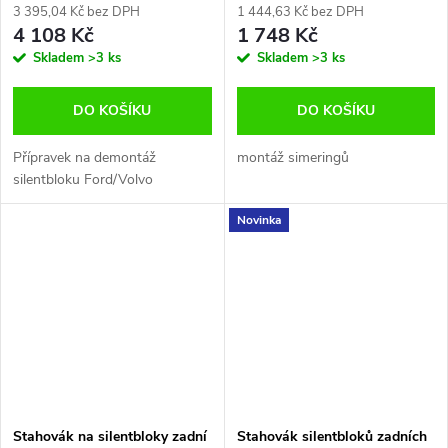
V70 S80 Falcon F05776
3 395,04 Kč bez DPH
1 444,63 Kč bez DPH
4 108 Kč
1 748 Kč
Skladem
>3 ks
Skladem
>3 ks
DO KOŠÍKU
DO KOŠÍKU
Přípravek na demontáž
montáž simeringů
silentbloku Ford/Volvo
Novinka
Stahovák na silentbloky zadní
Stahovák silentbloků zadních