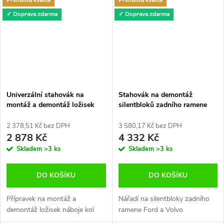
Premiová kvalita
Premiová kvalita
✓ Doprava zdarma
✓ Doprava zdarma
Univerzální stahovák na
Stahovák na demontáž
montáž a demontáž ložisek
silentbloků zadního ramene
náboje kol 50-83.4 mm
Ford a Volvo
Quatros QS80889
2 378,51 Kč bez DPH
3 580,17 Kč bez DPH
2 878 Kč
4 332 Kč
Skladem
>3 ks
Skladem
>3 ks
DO KOŠÍKU
DO KOŠÍKU
Přípravek na montáž a
Nářadí na silentbloky zadního
demontáž ložisek náboje kol
ramene Ford a Volvo