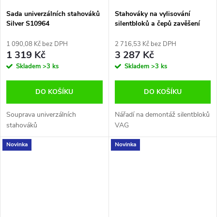
Sada univerzálních stahováků
Stahováky na vylisování
Silver S10964
silentbloků a čepů zavěšení
přímo na vozidle
1 090,08 Kč bez DPH
2 716,53 Kč bez DPH
1 319 Kč
3 287 Kč
Skladem
>3 ks
Skladem
>3 ks
DO KOŠÍKU
DO KOŠÍKU
Souprava univerzálních
Nářadí na demontáž silentbloků
stahováků
VAG
Novinka
Novinka