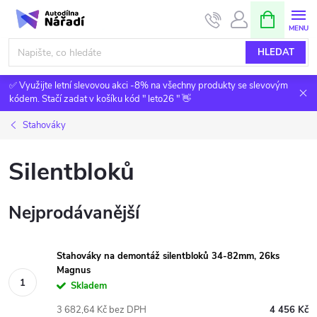
Přejít
NÁKUPNÍ
KOŠÍK
na
obsah
HLEDAT
✅ Využijte letní slevovou akci -8% na všechny produkty se slevovým
kódem. Stačí zadat v košíku kód " leto26 " 👋
Stahováky
Silentbloků
Nejprodávanější
Stahováky na demontáž silentbloků 34-82mm, 26ks
Magnus
Skladem
3 682,64 Kč bez DPH
4 456 Kč