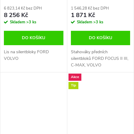
KUGA , VOLVO XC70 S60 V60
FOCUS II III ,C-MAX , VOLVO
S80 V70
6 823,14 Kč bez DPH
1 546,28 Kč bez DPH
8 256 Kč
1 871 Kč
Skladem
>3 ks
Skladem
>3 ks
DO KOŠÍKU
DO KOŠÍKU
Lis na silentbloky FORD
Stahováky předních
VOLVO
silentbloků FORD FOCUS II III,
C-MAX, VOLVO
Akce
Tip