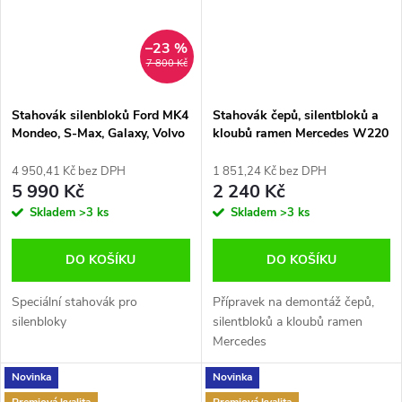
–23 %
7 800 Kč
Stahovák silenbloků Ford MK4
Stahovák čepů, silentbloků a
Mondeo, S-Max, Galaxy, Volvo
kloubů ramen Mercedes W220
S60 V60 XC60 XC70 V70 S80
/ W211 / W230 Falcon
Satra S-B4MK
F05774
4 950,41 Kč bez DPH
1 851,24 Kč bez DPH
5 990 Kč
2 240 Kč
Skladem
>3 ks
Skladem
>3 ks
DO KOŠÍKU
DO KOŠÍKU
Speciální stahovák pro
Přípravek na demontáž čepů,
silenbloky
silentbloků a kloubů ramen
Mercedes
Novinka
Novinka