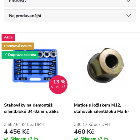
Filtrovat
Ř
Nejprodávanější
a
Nejlevnější
V
Akce
Nejdražší
z
Premiová kvalita
ý
Abecedně
✓ Doprava zdarma
e
p
n
i
–13 %
5 180 Kč
í
s
p
Stahováky na demontáž
Matice s ložiskem M12,
silentbloků 34-82mm, 26ks
stahovák silentbloku Mark-
p
Magnus
Moto
r
3 682,64 Kč bez DPH
380,17 Kč bez DPH
r
4 456 Kč
460 Kč
Skladem
>3 ks
Skladem
>3 ks