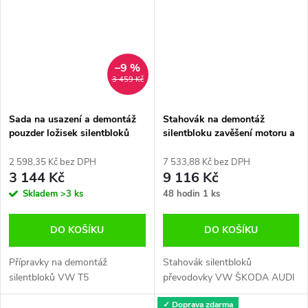
–9 %
3 459 Kč
Sada na usazení a demontáž
Stahovák na demontáž
pouzder ložisek silentbloků
silentbloku zavěšení motoru a
VW T5
převodovky VW AUDI ŠKODA
SEAT
2 598,35 Kč bez DPH
7 533,88 Kč bez DPH
3 144 Kč
9 116 Kč
Skladem
>3 ks
48 hodin
1 ks
DO KOŠÍKU
DO KOŠÍKU
Přípravky na demontáž
Stahovák silentbloků
silentbloků VW T5
převodovky VW ŠKODA AUDI
✓ Doprava zdarma