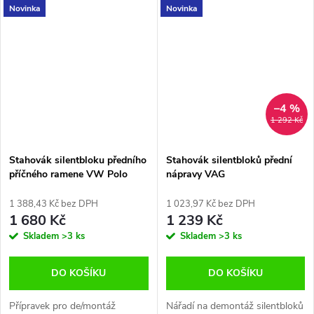
Novinka
Novinka
–4 %
1 292 Kč
Stahovák silentbloku předního
Stahovák silentbloků přední
příčného ramene VW Polo
nápravy VAG
Fabia
1 388,43 Kč bez DPH
1 023,97 Kč bez DPH
1 680 Kč
1 239 Kč
Skladem
>3 ks
Skladem
>3 ks
DO KOŠÍKU
DO KOŠÍKU
Přípravek pro de/montáž
Nářadí na demontáž silentbloků