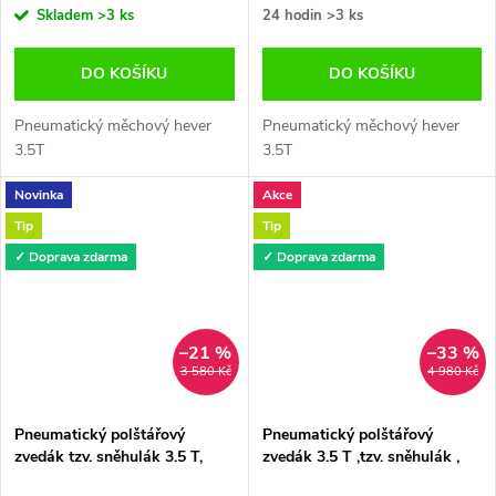
Skladem
>3 ks
24 hodin
>3 ks
DO KOŠÍKU
DO KOŠÍKU
Pneumatický měchový hever
Pneumatický měchový hever
3.5T
3.5T
Novinka
Akce
Tip
Tip
✓ Doprava zdarma
✓ Doprava zdarma
–21 %
–33 %
3 580 Kč
4 980 Kč
Pneumatický polštářový
Pneumatický polštářový
zvedák tzv. sněhulák 3.5 T,
zvedák 3.5 T ,tzv. sněhulák ,
měchový hever
měchový hever 3500Kg