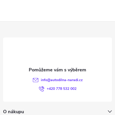
Z
á
p
a
t
info
@
autodilna-naradi.cz
í
+420 778 532 002
O nákupu