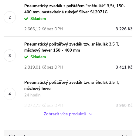
Pneumatický zvedák s polštářem "sněhulák" 3,5t, 150-
400 mm, nastavitelná rukojeť Silver S12071G
Skladem
2 666,12 Kč bez DPH
3 226 Kč
Pneumatický polštářový zvedák tzv. sněhulák 3.5 T,
měchový hever 150 - 400 mm
Skladem
2 819,01 Kč bez DPH
3 411 Kč
Pneumatický polštářový zvedák tzv. sněhulák 3.5 T,
měchový hever
24 hodin
3 272,73 Kč bez DPH
3 960 Kč
Zobrazit více produktů