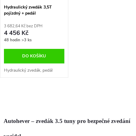
Hydraulický zvedák 3,5T
pojízdný + pedál
3 682,64 Kč bez DPH
4 456 Kč
48 hodin
>3 ks
DO KOŠÍKU
Hydraulický zvedák, pedál
O
v
l
Autohever – zvedák 3.5 tuny pro bezpečné zvedání
á