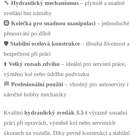
p
🔧
Hydraulický mechanismus
– plynulé a snadné
zvedání bez námahy
i
🛞
Kolečka pro snadnou manipulaci
– jednoduché
s
přesouvání po dílně
u
🛡️
Stabilní ocelová konstrukce
– dlouhá životnost a
bezpečnost při práci
⬆️
Velký rozsah zdvihu
– ideální pro servisní práce,
výměnu kol nebo údržbu podvozku
🏁
Profesionální použití
– vhodný pro autoservisy i
náročné hobby mechaniky
Kvalitní
hydraulický zvedák 3.5 t
výrazně usnadní
práci při opravách, výměně kol nebo servisních
úkonech na vozidle. Díky pevné konstrukci a stabilní