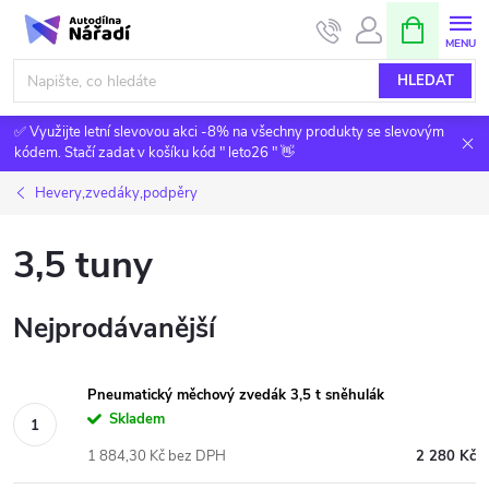
Přejít
NÁKUPNÍ
KOŠÍK
na
obsah
HLEDAT
✅ Využijte letní slevovou akci -8% na všechny produkty se slevovým
kódem. Stačí zadat v košíku kód " leto26 " 👋
Hevery,zvedáky,podpěry
3,5 tuny
Nejprodávanější
Pneumatický měchový zvedák 3,5 t sněhulák
Skladem
1 884,30 Kč bez DPH
2 280 Kč