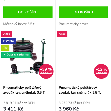
o
o
d
DO KOŠÍKU
DO KOŠÍKU
d
u
Měchový hever 3,5 t
Pneumatický hever
u
Akce
Akce
k
k
Novinka
t
Tip
t
✓ Doprava zdarma
ů
ů
–39 %
–12 %
5 680 Kč
4 550 Kč
Pneumatický polštářový
Pneumatický polštářový
zvedák tzv. sněhulák 3.5 T,
zvedák tzv. sněhulák 3.5 T,
měchový hever 150 - 400 mm
měchový hever
2 819,01 Kč bez DPH
3 272,73 Kč bez DPH
3 411 Kč
3 960 Kč