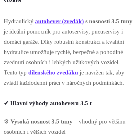
vozidel
d
a
Hydraulický
autohever (zvedák)
s nosností 3.5 tuny
c
je ideální pomocník pro autoservisy, pneuservisy i
domácí garáže. Díky robustní konstrukci a kvalitní
í
hydraulice umožňuje rychlé, bezpečné a pohodlné
p
zvednutí osobních i lehkých užitkových vozidel.
r
Tento typ
dílenského zvedáku
je navržen tak, aby
v
zvládl každodenní práci v náročných podmínkách.
k
✔ Hlavní výhody autoheveru 3.5 t
y
v
⚙️
Vysoká nosnost 3.5 tuny
– vhodný pro většinu
ý
osobních i větších vozidel