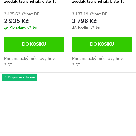
zvedák tzv. sněhulák 3.5 T,
zvedák tzv. sněhulák 3.5 T,
měchový hever
měchový hever krátký
2 425,62 Kč bez DPH
3 137,19 Kč bez DPH
2 935 Kč
3 796 Kč
Skladem
>3 ks
48 hodin
>3 ks
DO KOŠÍKU
DO KOŠÍKU
Pneumatický měchový hever
Pneumatický měchový hever
3.5T
3.5T
✓ Doprava zdarma