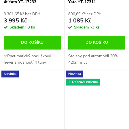
4t Yato YT-17233
Yato YT-17311
3 301,65 Kč bez DPH
896,69 Kč bez DPH
3 995 Kč
1 085 Kč
Skladem
>3 ks
Skladem
>3 ks
DO KOŠÍKU
DO KOŠÍKU
✅Pneumatický poduškový
Stojany pod automobil 208-
hever s nosností 4 tuny
420mm 3t
Novinka
Novinka
✓ Doprava zdarma