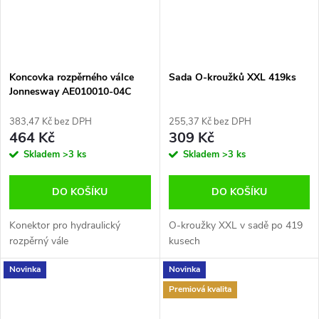
Koncovka rozpěrného válce
Sada O-kroužků XXL 419ks
Jonnesway AE010010-04C
383,47 Kč bez DPH
255,37 Kč bez DPH
464 Kč
309 Kč
Skladem
>3 ks
Skladem
>3 ks
DO KOŠÍKU
DO KOŠÍKU
Konektor pro hydraulický
O-kroužky XXL v sadě po 419
rozpěrný vále
kusech
Novinka
Novinka
Premiová kvalita