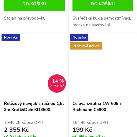
DO KOŠÍKU
DO KOŠÍKU
Stojan na převodovku
Svářečská kukla samostmívací,
maska na svařování
Novinka
Novinka
Premiová kvalita
–14 %
2 750 Kč
Řetězový naviják s račnou 1,5t
Čelová svítilna 1W 60lm
3m Kraft&Dele KD3500
Richmann C5900
1 946,28 Kč bez DPH
164,46 Kč bez DPH
2 355 Kč
199 Kč
Skladem
>3 ks
Skladem
>3 ks