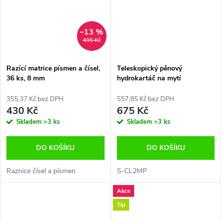
–13 %
495 Kč
Razící matrice písmen a čísel,
Teleskopický pěnový
36 ks, 8 mm
hydrokartáč na mytí
automobilu, sada údržbu
nákladních aut 95–156 cm
355,37 Kč bez DPH
557,85 Kč bez DPH
430 Kč
675 Kč
Skladem
>3 ks
Skladem
>3 ks
DO KOŠÍKU
DO KOŠÍKU
Raznice čísel a písmen
S-CL2MP
Akce
Tip