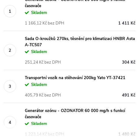
časovače
Skladem
1 166,12 Kč bez DPH
1 411 Kč
Sada O-kroužků 270ks, těsnění pro klimatizaci HNBR Asta
A-TC507
Skladem
251,24 Kč bez DPH
304 Kč
Transportní vozík na stěhování 200kg Yato YT-37421
Skladem
405,79 Kč bez DPH
491 Kč
Generátor ozónu - OZONATOR 60 000 mg/h s funkcí
časovače
Skladem
1 223,14 Kč bez DPH
1 480 Kč