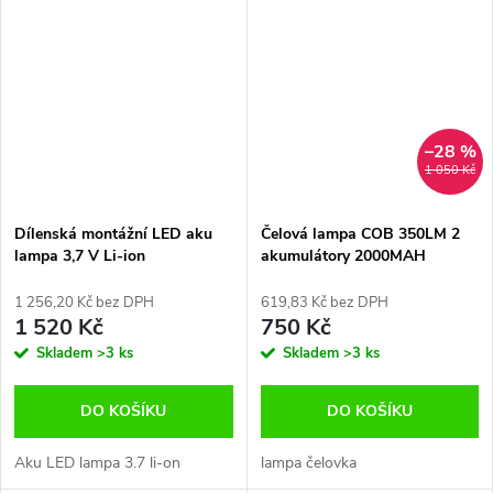
–28 %
1 050 Kč
Dílenská montážní LED aku
Čelová lampa COB 350LM 2
lampa 3,7 V Li-ion
akumulátory 2000MAH
3.7V,čelovka do autodílny
1 256,20 Kč bez DPH
619,83 Kč bez DPH
1 520 Kč
750 Kč
Skladem
>3 ks
Skladem
>3 ks
DO KOŠÍKU
DO KOŠÍKU
Aku LED lampa 3.7 li-on
lampa čelovka