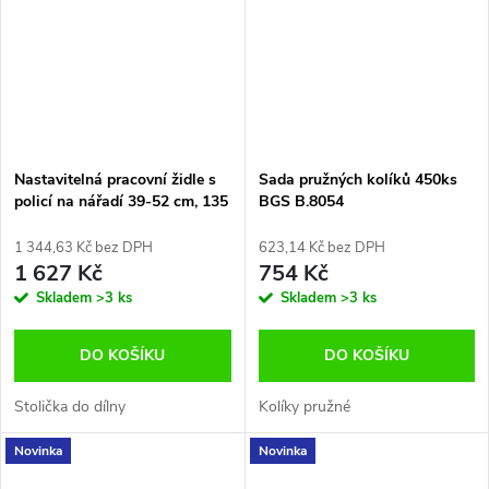
Nastavitelná pracovní židle s
Sada pružných kolíků 450ks
policí na nářadí 39-52 cm, 135
BGS B.8054
kg Tecpo-Germany
1 344,63 Kč bez DPH
623,14 Kč bez DPH
1 627 Kč
754 Kč
Skladem
>3 ks
Skladem
>3 ks
DO KOŠÍKU
DO KOŠÍKU
Stolička do dílny
Kolíky pružné
Novinka
Novinka