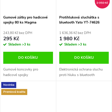
2 350 Kč
Gumové zátky pro hadicové
Protihluková sluchátka s
spojky 80 ks Magma
bluetooth Yato YT-74626
030250NB
243,80 Kč bez DPH
1 636,36 Kč bez DPH
295 Kč
1 980 Kč
Skladem
>3 ks
Skladem
>3 ks
DO KOŠÍKU
DO KOŠÍKU
Gumové koncovky pro
Elektronická ochrana sluchu
hadicové spojky
proti hluku s bluetooth
Novinka
Premiová kvalita