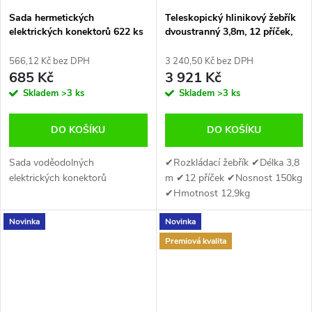
Sada hermetických
Teleskopický hlinikový žebřík
elektrických konektorů 622 ks
dvoustranný 3,8m, 12 příček,
Asta A-TC538
nosnost 150kg
566,12 Kč bez DPH
3 240,50 Kč bez DPH
685 Kč
3 921 Kč
Skladem
>3 ks
Skladem
>3 ks
DO KOŠÍKU
DO KOŠÍKU
Sada voděodolných
✔Rozkládací žebřík ✔Délka 3,8
elektrických konektorů
m ✔12 příček ✔Nosnost 150kg
✔Hmotnost 12,9kg
Novinka
Novinka
Premiová kvalita