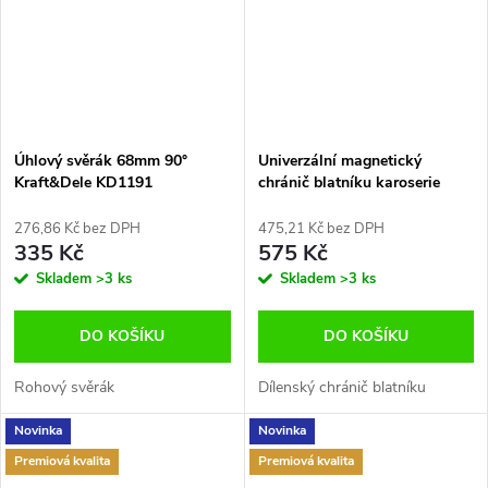
Úhlový svěrák 68mm 90°
Univerzální magnetický
Kraft&Dele KD1191
chránič blatníku karoserie
nylon 100×63cm TECPO-
Germany TP300486
276,86 Kč bez DPH
475,21 Kč bez DPH
335 Kč
575 Kč
Skladem
>3 ks
Skladem
>3 ks
DO KOŠÍKU
DO KOŠÍKU
Rohový svěrák
Dílenský chránič blatníku
Novinka
Novinka
Premiová kvalita
Premiová kvalita