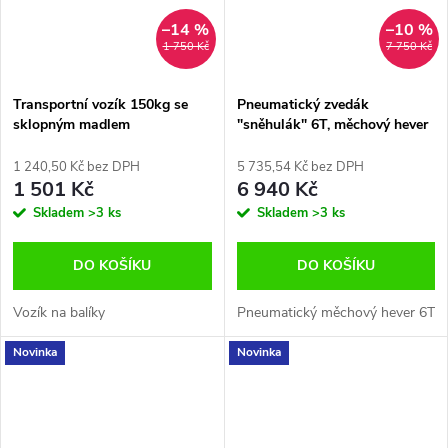
–14 %
–10 %
1 750 Kč
7 750 Kč
Transportní vozík 150kg se
Pneumatický zvedák
sklopným madlem
"sněhulák" 6T, měchový hever
1 240,50 Kč bez DPH
5 735,54 Kč bez DPH
1 501 Kč
6 940 Kč
Skladem
>3 ks
Skladem
>3 ks
DO KOŠÍKU
DO KOŠÍKU
Vozík na balíky
Pneumatický měchový hever 6T
Novinka
Novinka