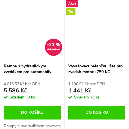
Akce
Tip
–21 %
7 150 Kč
Rampa s hydraulickým
Vyvažovací balanční lišta pro
zvedákem pro automobily
zvedák motoru 750 KG
2T,set 2ks
4 616,53 Kč bez DPH
1 190,91 Kč bez DPH
5 586 Kč
1 441 Kč
Skladem
>3 ks
Skladem
>3 ks
DO KOŠÍKU
DO KOŠÍKU
Rampy s hydraulickým heverem