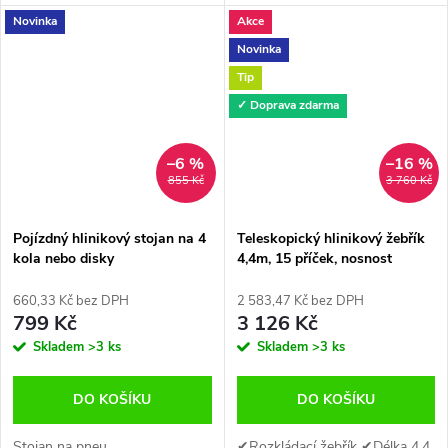
Novinka
Akce
Novinka
Tip
✓ Doprava zdarma
–6 %
–16 %
855 Kč
3 760 Kč
Pojízdný hlinikový stojan na 4
Teleskopický hlinikový žebřík
kola nebo disky
4,4m, 15 příček, nosnost
150kg
660,33 Kč bez DPH
2 583,47 Kč bez DPH
799 Kč
3 126 Kč
Skladem
>3 ks
Skladem
>3 ks
DO KOŠÍKU
DO KOŠÍKU
Stojan na pneu
✔Rozkládací žebřík ✔Délka 4,4