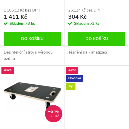
p
Asta A-TC507
r
1 166,12 Kč bez DPH
251,24 Kč bez DPH
r
1 411 Kč
304 Kč
o
Skladem
>3 ks
Skladem
>3 ks
o
d
DO KOŠÍKU
DO KOŠÍKU
d
u
Dezinfekční stroj s výrobou
Těsnění na klimatizaci
u
ozónu
k
Akce
Akce
k
Novinka
t
t
Tip
ů
ů
–6 %
525 Kč