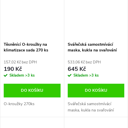
Těsněnící O-kroužky na
Svářečská samostmívácí
klimatizace sada 270 ks
maska, kukla na svařování
MIG, TIG, MAG, MMA 2 filtry
157,02 Kč bez DPH
533,06 Kč bez DPH
190 Kč
645 Kč
Skladem
>3 ks
Skladem
>3 ks
DO KOŠÍKU
DO KOŠÍKU
O-kroužky 270ks
Svářečská samostmívácí
maska, kukla na svařování