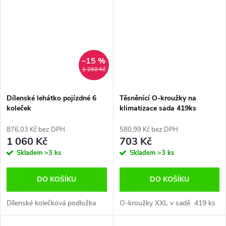
–15 %
1 260 Kč
Dílenské lehátko pojízdné 6
Těsněnící O-kroužky na
koleček
klimatizace sada 419ks
876,03 Kč bez DPH
580,99 Kč bez DPH
1 060 Kč
703 Kč
Skladem
>3 ks
Skladem
>3 ks
DO KOŠÍKU
DO KOŠÍKU
Dílenské kolečková podložka
O-kroužky XXL v sadě 419 ks