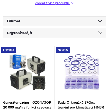
Zobrazit více produktů
Filtrovat
Ř
Nejprodávanější
a
Nejlevnější
V
Novinka
Novinka
Nejdražší
z
ý
Abecedně
e
p
n
i
í
s
p
Generátor ozónu - OZONATOR
Sada O-kroužků 270ks,
20 000 mg/h s funkcí časovače
těsnění pro klimatizaci HNBR