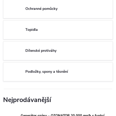
Ochranné pomůcky
Topidla
Dílenské protiváhy
Podložky, spony a těsnění
Nejprodávanější
Generátor ozónu - OZONATOR 20 000 mg/h s funkcí