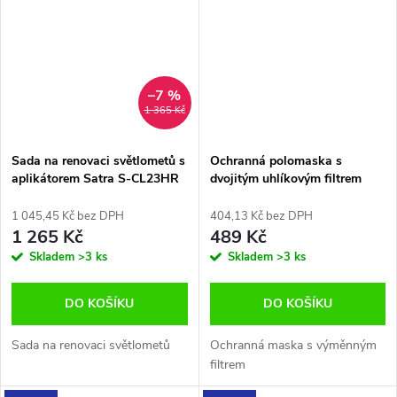
–7 %
1 365 Kč
Sada na renovaci světlometů s
Ochranná polomaska s
aplikátorem Satra S-CL23HR
dvojitým uhlíkovým filtrem
Kraft&Dele KD10032
1 045,45 Kč bez DPH
404,13 Kč bez DPH
1 265 Kč
489 Kč
Skladem
>3 ks
Skladem
>3 ks
DO KOŠÍKU
DO KOŠÍKU
Sada na renovaci světlometů
Ochranná maska s výměnným
filtrem