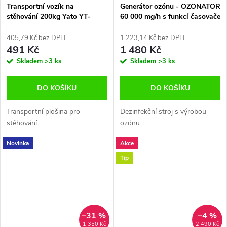
Transportní vozík na
Generátor ozónu - OZONATOR
stěhování 200kg Yato YT-
60 000 mg/h s funkcí časovače
37421
405,79 Kč bez DPH
1 223,14 Kč bez DPH
491 Kč
1 480 Kč
Skladem
>3 ks
Skladem
>3 ks
DO KOŠÍKU
DO KOŠÍKU
Transportní plošina pro
Dezinfekční stroj s výrobou
stěhování
ozónu
Novinka
Akce
Tip
–31 %
–4 %
1 350 Kč
2 490 Kč