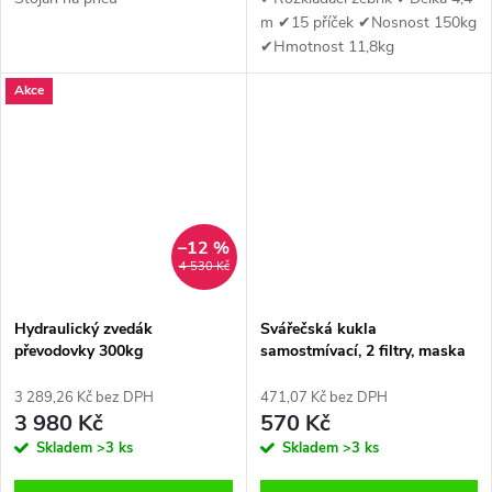
m ✔15 příček ✔Nosnost 150kg
✔Hmotnost 11,8kg
Akce
–12 %
4 530 Kč
Hydraulický zvedák
Svářečská kukla
převodovky 300kg
samostmívací, 2 filtry, maska
na svařování
3 289,26 Kč bez DPH
471,07 Kč bez DPH
3 980 Kč
570 Kč
Skladem
>3 ks
Skladem
>3 ks