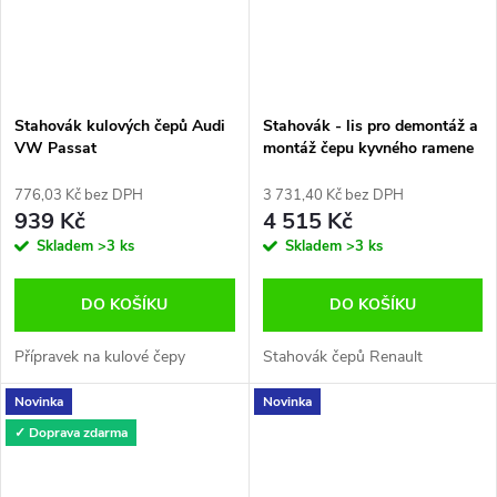
Stahovák kulových čepů Audi
Stahovák - lis pro demontáž a
VW Passat
montáž čepu kyvného ramene
přední spodní Renault Scenic
II, Clio III, IV
776,03 Kč bez DPH
3 731,40 Kč bez DPH
939 Kč
4 515 Kč
Skladem
>3 ks
Skladem
>3 ks
DO KOŠÍKU
DO KOŠÍKU
Přípravek na kulové čepy
Stahovák čepů Renault
Novinka
Novinka
✓ Doprava zdarma