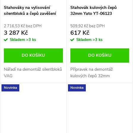
Stahováky na vylisování
Stahovák kulových čepů
silentbloků a čepů zavěšení
32mm Yato YT-06123
přímo na vozidle
2 716,53 Kč bez DPH
509,92 Kč bez DPH
3 287 Kč
617 Kč
Skladem
>3 ks
Skladem
>3 ks
DO KOŠÍKU
DO KOŠÍKU
Nářadí na demontáž silentbloků
Přípravek na demontáž
VAG
kulových čepů 32mm
Novinka
Novinka