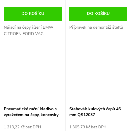
DO KOŠÍKU
DO KOŠÍKU
Nářadí na čepy řízení BMW
Přípravek na demontáž šteftů
CITROEN FORD VAG
Pneumatické ruční kladivo s
Stahovák kulových čepů 46
vyražečem na čepy, koncovky
mm QS12037
tyčí VW AUDI ŠKODA
1 213,22 Kč bez DPH
1 305,79 Kč bez DPH