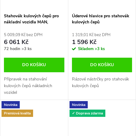
Stahovák kulových čepů pro
Úderové hlavice pro stahovák
nákladní vozidla MAN,
kulových čepů
Mercedes, SCANIA
5 009,09 Kč bez DPH
1 319,01 Kč bez DPH
6 061 Kč
1 596 Kč
72 hodin
>3 ks
Skladem
>3 ks
DO KOŠÍKU
DO KOŠÍKU
Přípravek na stahování
Rázové nástrčky pro stahovák
kulových čepů nákladních
kulových čepů
vozidel
Novinka
Novinka
Premiová kvalita
✓ Doprava zdarma