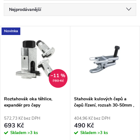
Ř
Nejprodávanější
a
Nejlevnější
V
Novinka
Nejdražší
z
ý
Abecedně
e
p
n
i
–11 %
780 Kč
í
s
p
Roztahovák oka těhlice,
Stahovák kulových čepů a
expandér pro čepy
čepů řízení, rozsah 30-50mm ,
p
šířka čelistí 22 mm
r
572,73 Kč bez DPH
404,96 Kč bez DPH
r
693 Kč
490 Kč
o
Skladem
>3 ks
Skladem
>3 ks