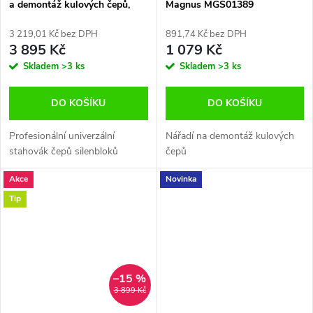
a demontáž kulových čepů,
Magnus MGS01389
brzdových čelistí a kloubových
spojů, 21Ks
3 219,01 Kč bez DPH
891,74 Kč bez DPH
3 895 Kč
1 079 Kč
Skladem
>3 ks
Skladem
>3 ks
DO KOŠÍKU
DO KOŠÍKU
Profesionální univerzální
Nářadí na demontáž kulových
stahovák čepů silenbloků
čepů
Akce
Novinka
Tip
–15 %
3 899 Kč