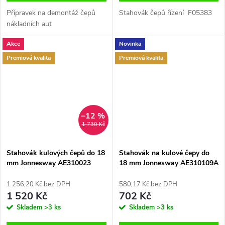
Přípravek na demontáž čepů
Stahovák čepů řízení F05383
nákladních aut
Akce
Novinka
Premiová kvalita
Premiová kvalita
–12 %
1 730 Kč
Stahovák kulových čepů do 18
Stahovák na kulové čepy do
mm Jonnesway AE310023
18 mm Jonnesway AE310109A
1 256,20 Kč bez DPH
580,17 Kč bez DPH
1 520 Kč
702 Kč
Skladem
>3 ks
Skladem
>3 ks