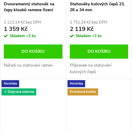
Dvouramenný stahovák na
Stahováky kulových čepů 23,
čepy kloubů ramene řízení
28 a 34 mm
1 123,14 Kč bez DPH
1 751,24 Kč bez DPH
1 359 Kč
2 119 Kč
Skladem
>3 ks
Skladem
>3 ks
DO KOŠÍKU
DO KOŠÍKU
Nářadí na stahování ramen
Přípravek na stahování
kulových čepů
Novinka
Novinka
✓ Doprava zdarma
Premiová kvalita