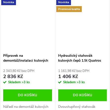
Novinka
Novinka
Premiová kvalita
Přípravek na
Hydraulický stahovák
demontáž/instalaci kulových
kulových čepů 1.5t Quatros
čepů MERCEDES SPRINTER
QS12216
VW T4 Falcon F05773
2 343,80 Kč bez DPH
1 161,98 Kč bez DPH
2 836 Kč
1 406 Kč
Skladem
>3 ks
Skladem
>3 ks
DO KOŠÍKU
DO KOŠÍKU
Nářadí na demontáž kulových
Dvoustupňový stahovák