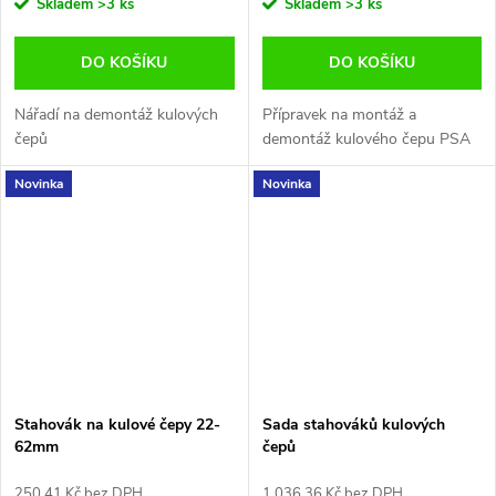
Skladem
>3 ks
Skladem
>3 ks
DO KOŠÍKU
DO KOŠÍKU
Nářadí na demontáž kulových
Přípravek na montáž a
čepů
demontáž kulového čepu PSA
Novinka
Novinka
Stahovák na kulové čepy 22-
Sada stahováků kulových
62mm
čepů
250,41 Kč bez DPH
1 036,36 Kč bez DPH