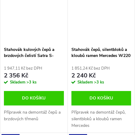
Stahovák kulových čepů a
Stahovák čepů, silentbloků a
brzdových čelistí Satra S-
kloubů ramen Mercedes W220
90197
/ W211 / W230 Falcon
F05774
1 947,11 Kč bez DPH
1 851,24 Kč bez DPH
2 356 Kč
2 240 Kč
Skladem
>3 ks
Skladem
>3 ks
DO KOŠÍKU
DO KOŠÍKU
Přípravek na demontáž čepů a
Přípravek na demontáž čepů,
brzdových třmenů
silentbloků a kloubů ramen
Mercedes