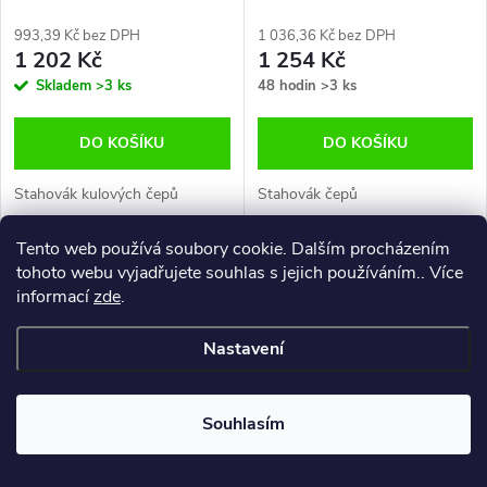
993,39 Kč bez DPH
1 036,36 Kč bez DPH
1 202 Kč
1 254 Kč
Skladem
>3 ks
48 hodin
>3 ks
DO KOŠÍKU
DO KOŠÍKU
Stahovák kulových čepů
Stahovák čepů
Tento web používá soubory cookie. Dalším procházením
tohoto webu vyjadřujete souhlas s jejich používáním.. Více
informací
zde
.
Nastavení
–20 %
2 150 Kč
Souhlasím
Stahováky na čepy a koncovky
Stahovák kulových čepů,