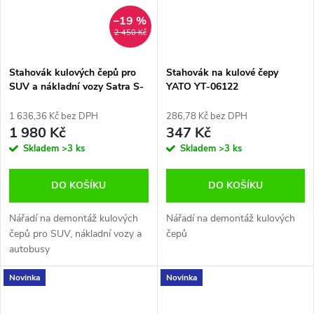
–19 %
2 450 Kč
Stahovák kulových čepů pro
Stahovák na kulové čepy
SUV a nákladní vozy Satra S-
YATO YT-06122
BC5S
1 636,36 Kč bez DPH
286,78 Kč bez DPH
1 980 Kč
347 Kč
Skladem
>3 ks
Skladem
>3 ks
DO KOŠÍKU
DO KOŠÍKU
Nářadí na demontáž kulových
Nářadí na demontáž kulových
čepů pro SUV, nákladní vozy a
čepů
autobusy
Novinka
Novinka