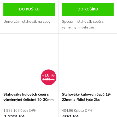
DO KOŠÍKU
DO KOŠÍKU
Univerzální stahovák na čepy
Speciální stahovák čepů s
výměnnými čelistmi
–18 %
2 850 Kč
Stahováky kulových čepů s
Stahováky kulových čepů 19-
výměnnými čelistmi 20-30mm
22mm a řídící tyče 2ks
1 928,10 Kč bez DPH
404,96 Kč bez DPH
2 333 Kč
490 Kč