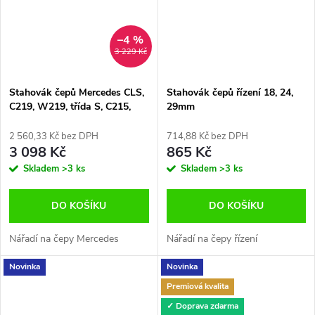
–4 %
3 229 Kč
Stahovák čepů Mercedes CLS,
Stahovák čepů řízení 18, 24,
C219, W219, třída S, C215,
29mm
W220
2 560,33 Kč bez DPH
714,88 Kč bez DPH
3 098 Kč
865 Kč
Skladem
>3 ks
Skladem
>3 ks
DO KOŠÍKU
DO KOŠÍKU
Nářadí na čepy Mercedes
Nářadí na čepy řízení
Novinka
Novinka
Premiová kvalita
✓ Doprava zdarma