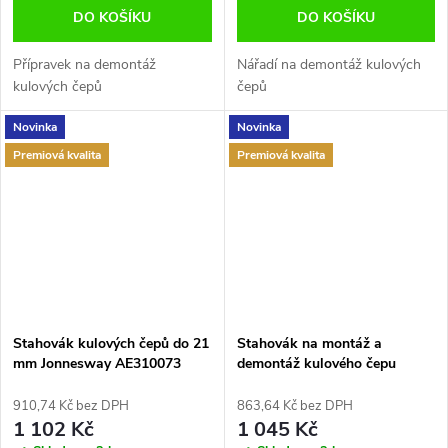
DO KOŠÍKU
DO KOŠÍKU
Přípravek na demontáž
Nářadí na demontáž kulových
kulových čepů
čepů
Novinka
Novinka
Premiová kvalita
Premiová kvalita
Stahovák kulových čepů do 21
Stahovák na montáž a
mm Jonnesway AE310073
demontáž kulového čepu
PEUGEOT CITROEN C5 406
Condor
910,74 Kč bez DPH
863,64 Kč bez DPH
1 102 Kč
1 045 Kč