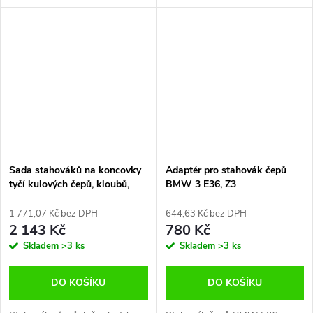
Sada stahováků na koncovky
Adaptér pro stahovák čepů
tyčí kulových čepů, kloubů,
BMW 3 E36, Z3
ložisek
1 771,07 Kč bez DPH
644,63 Kč bez DPH
2 143 Kč
780 Kč
Skladem
>3 ks
Skladem
>3 ks
DO KOŠÍKU
DO KOŠÍKU