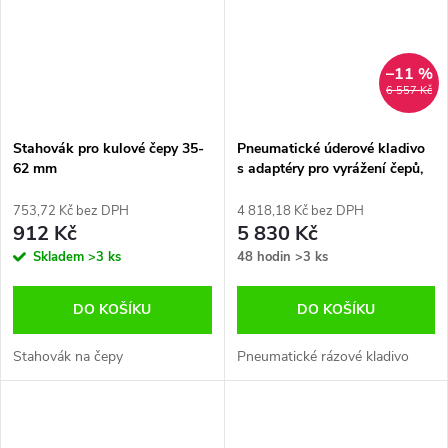
–11 %
6 557 Kč
Stahovák pro kulové čepy 35-
Pneumatické úderové kladivo
62 mm
s adaptéry pro vyrážení čepů,
tyčí, karoserie atd.
753,72 Kč bez DPH
4 818,18 Kč bez DPH
912 Kč
5 830 Kč
Skladem
>3 ks
48 hodin
>3 ks
DO KOŠÍKU
DO KOŠÍKU
Stahovák na čepy
Pneumatické rázové kladivo