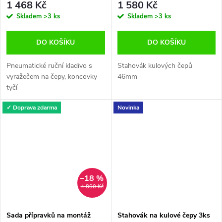
1 468 Kč
1 580 Kč
Skladem
>3 ks
Skladem
>3 ks
DO KOŠÍKU
DO KOŠÍKU
Pneumatické ruční kladivo s
Stahovák kulových čepů
vyražečem na čepy, koncovky
46mm
tyčí
✓ Doprava zdarma
Novinka
–18 %
4 800 Kč
Sada přípravků na montáž
Stahovák na kulové čepy 3ks