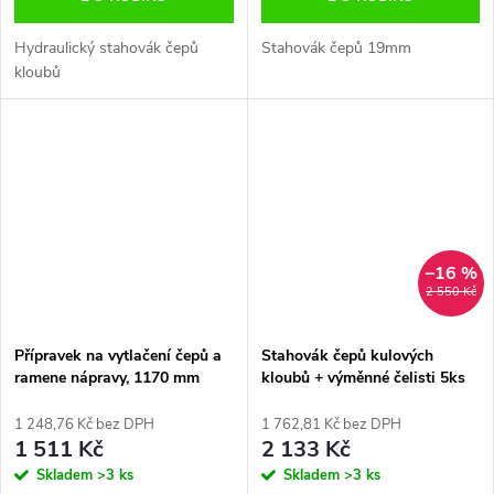
Hydraulický stahovák čepů
Stahovák čepů 19mm
kloubů
–16 %
2 550 Kč
Přípravek na vytlačení čepů a
Stahovák čepů kulových
ramene nápravy, 1170 mm
kloubů + výměnné čelisti 5ks
20-30mm
1 248,76 Kč bez DPH
1 762,81 Kč bez DPH
1 511 Kč
2 133 Kč
Skladem
>3 ks
Skladem
>3 ks