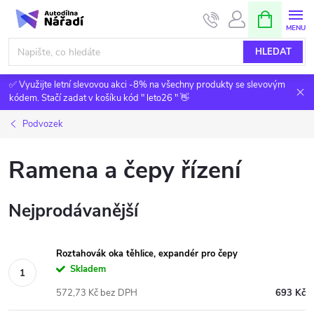
Přejít
NÁKUPNÍ
KOŠÍK
na
obsah
HLEDAT
✅ Využijte letní slevovou akci -8% na všechny produkty se slevovým
kódem. Stačí zadat v košíku kód " leto26 " 👋
Podvozek
Ramena a čepy řízení
Nejprodávanější
Roztahovák oka těhlice, expandér pro čepy
Skladem
572,73 Kč bez DPH
693 Kč