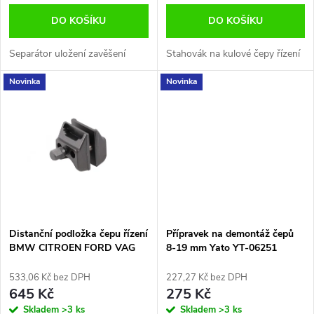
o
d
DO KOŠÍKU
DO KOŠÍKU
d
u
Separátor uložení zavěšení
Stahovák na kulové čepy řízení
u
Novinka
Novinka
k
k
t
t
ů
ů
Distanční podložka čepu řízení
Přípravek na demontáž čepů
BMW CITROEN FORD VAG
8-19 mm Yato YT-06251
Quatros QS80424
533,06 Kč bez DPH
227,27 Kč bez DPH
645 Kč
275 Kč
Skladem
>3 ks
Skladem
>3 ks