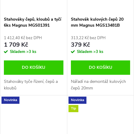
Stahováky čepů, kloubů a tyčí
Stahovák kulových čepů 20
6ks Magnus MGS01391
mm Magnus MGS13481B
1 412,40 Kč bez DPH
313,22 Kč bez DPH
1 709 Kč
379 Kč
Skladem
>3 ks
Skladem
>3 ks
DO KOŠÍKU
DO KOŠÍKU
Stahováky tyče řízení, čepů a
Nářadí na demontáž kulových
kloubů
čepů 20mm
Novinka
Novinka
Tip