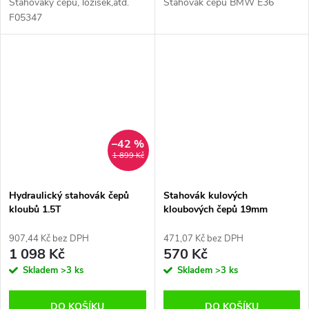
Stahováky čepů, ložisek,atd.
Stahovák čepů BMW E36
F05347
–42 %
1 899 Kč
Hydraulický stahovák čepů
Stahovák kulových
kloubů 1.5T
kloubových čepů 19mm
907,44 Kč bez DPH
471,07 Kč bez DPH
1 098 Kč
570 Kč
Skladem
>3 ks
Skladem
>3 ks
DO KOŠÍKU
DO KOŠÍKU