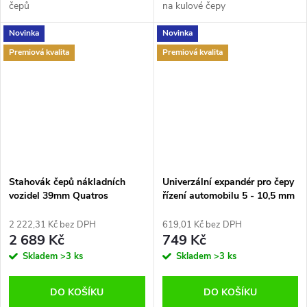
čepů
na kulové čepy
Novinka
Novinka
Premiová kvalita
Premiová kvalita
Stahovák čepů nákladních
Univerzální expandér pro čepy
vozidel 39mm Quatros
řízení automobilu 5 - 10,5 mm
QS12039
2 222,31 Kč bez DPH
619,01 Kč bez DPH
2 689 Kč
749 Kč
Skladem
>3 ks
Skladem
>3 ks
DO KOŠÍKU
DO KOŠÍKU