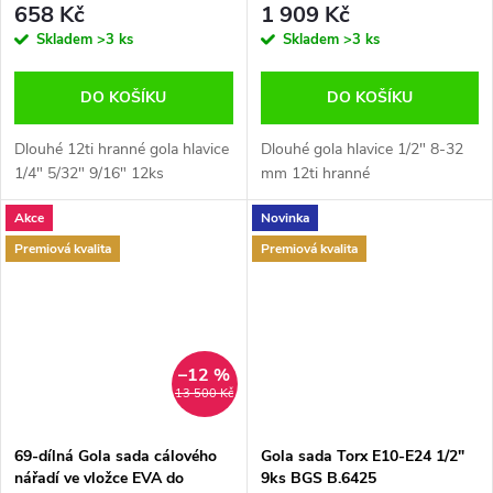
658 Kč
1 909 Kč
Skladem
>3 ks
Skladem
>3 ks
DO KOŠÍKU
DO KOŠÍKU
Dlouhé 12ti hranné gola hlavice
Dlouhé gola hlavice 1/2" 8-32
1/4" 5/32" 9/16" 12ks
mm 12ti hranné
Akce
Novinka
Premiová kvalita
Premiová kvalita
–12 %
13 500 Kč
69-dílná Gola sada cálového
Gola sada Torx E10-E24 1/2"
nářadí ve vložce EVA do
9ks BGS B.6425