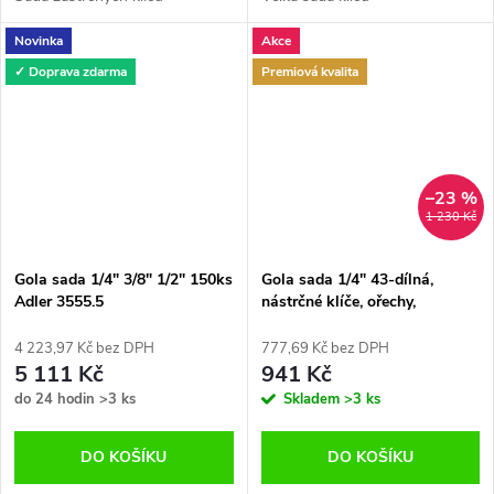
Novinka
Akce
✓ Doprava zdarma
Premiová kvalita
–23 %
1 230 Kč
Gola sada 1/4" 3/8" 1/2" 150ks
Gola sada 1/4" 43-dílná,
Adler 3555.5
nástrčné klíče, ořechy,
adaptéry, bity Torx ADLER
4 223,97 Kč bez DPH
777,69 Kč bez DPH
5 111 Kč
941 Kč
do 24 hodin
>3 ks
Skladem
>3 ks
DO KOŠÍKU
DO KOŠÍKU