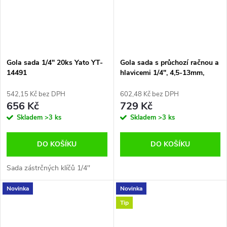
Gola sada 1/4" 20ks Yato YT-
Gola sada s průchozí račnou a
14491
hlavicemi 1/4", 4,5-13mm,
12hranné 26ks Yato YT-38650
542,15 Kč bez DPH
602,48 Kč bez DPH
656 Kč
729 Kč
Skladem
>3 ks
Skladem
>3 ks
DO KOŠÍKU
DO KOŠÍKU
Sada zástrčných klíčů 1/4''
Novinka
Novinka
Tip