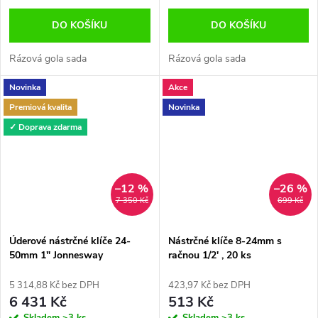
DO KOŠÍKU
DO KOŠÍKU
Rázová gola sada
Rázová gola sada
Novinka
Akce
Premiová kvalita
Novinka
✓ Doprava zdarma
–12 %
–26 %
7 350 Kč
699 Kč
Úderové nástrčné klíče 24-
Nástrčné klíče 8-24mm s
50mm 1" Jonnesway
račnou 1/2' , 20 ks
S03A8309S
5 314,88 Kč bez DPH
423,97 Kč bez DPH
6 431 Kč
513 Kč