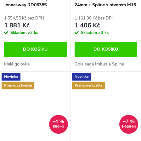
Jonnesway RD0638S
24mm + Spline s otvorem M16
a M18
1 554,55 Kč bez DPH
1 161,98 Kč bez DPH
1 881 Kč
1 406 Kč
Skladem
>3 ks
Skladem
>3 ks
DO KOŠÍKU
DO KOŠÍKU
Malá golovka
Gola sada Imbus a Spline
Novinka
Novinka
Premiová kvalita
Premiová kvalita
–4 %
–7 %
550 Kč
1 028 Kč