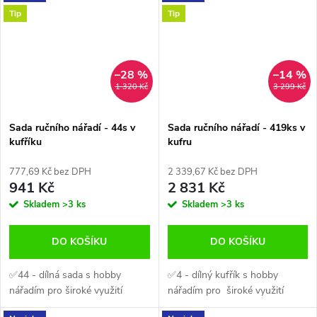
Tip
Tip
–28 %
–14 %
1 320 Kč
3 299 Kč
Sada ručního nářadí - 44s v
Sada ručního nářadí - 419ks v
kufříku
kufru
777,69 Kč bez DPH
2 339,67 Kč bez DPH
941 Kč
2 831 Kč
Skladem
>3 ks
Skladem
>3 ks
DO KOŠÍKU
DO KOŠÍKU
✅44 - dílná sada s hobby
✅4 - dílný kufřík s hobby
nářadím pro široké využití
nářadím pro široké využití