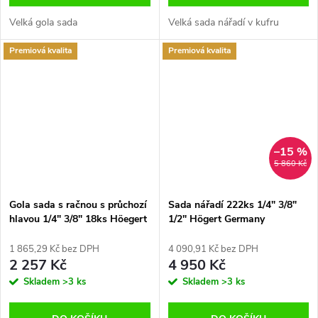
Velká gola sada
Velká sada nářadí v kufru
Premiová kvalita
Premiová kvalita
–15 %
5 860 Kč
Gola sada s račnou s průchozí
Sada nářadí 222ks 1/4" 3/8"
hlavou 1/4" 3/8" 18ks Höegert
1/2" Högert Germany
Germany
1 865,29 Kč bez DPH
4 090,91 Kč bez DPH
2 257 Kč
4 950 Kč
Skladem
>3 ks
Skladem
>3 ks