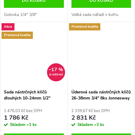
DO KOŠÍKU
DO KOŠÍKU
Golovka 1/4" 3/8"
Velká sada nářadí v kufru
Akce
Premiová kvalita
Premiová kvalita
–17 %
2 160 Kč
Sada nástrčných klíčů
Úderová sada nástrčných klíčů
dlouhých 10-24mm 1/2"
26-38mm 3/4" 8ks Jonnesway
Jonnesway S04HD411S
S03A6108S
1 476,03 Kč bez DPH
2 339,67 Kč bez DPH
1 786 Kč
2 831 Kč
Skladem
>3 ks
Skladem
>3 ks