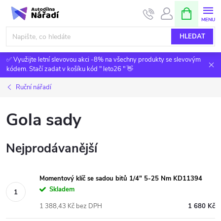
Přejít
NÁKUPNÍ
KOŠÍK
na
obsah
HLEDAT
✅ Využijte letní slevovou akci -8% na všechny produkty se slevovým
kódem. Stačí zadat v košíku kód " leto26 " 👋
Ruční nářadí
Gola sady
Nejprodávanější
Momentový klíč se sadou bitů 1/4" 5-25 Nm KD11394
Skladem
1 388,43 Kč bez DPH
1 680 Kč