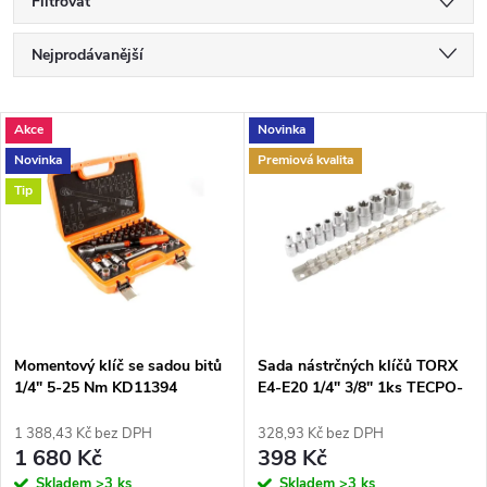
Filtrovat
Ř
Nejprodávanější
a
Nejlevnější
V
Akce
Novinka
Nejdražší
z
Novinka
Premiová kvalita
ý
Abecedně
Tip
e
p
n
i
í
s
p
Momentový klíč se sadou bitů
Sada nástrčných klíčů TORX
1/4" 5-25 Nm KD11394
E4-E20 1/4" 3/8" 1ks TECPO-
p
Germany TP300353
r
1 388,43 Kč bez DPH
328,93 Kč bez DPH
r
1 680 Kč
398 Kč
Skladem
>3 ks
Skladem
>3 ks