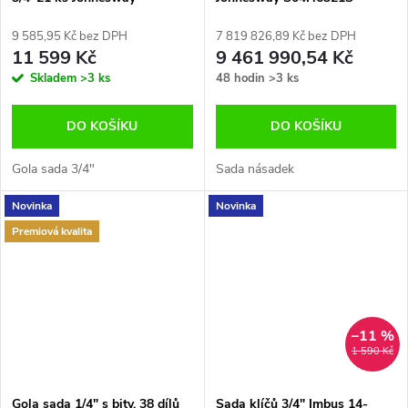
S04H6121S
9 585,95 Kč bez DPH
7 819 826,89 Kč bez DPH
11 599 Kč
9 461 990,54 Kč
Skladem
>3 ks
48 hodin
>3 ks
DO KOŠÍKU
DO KOŠÍKU
Gola sada 3/4"
Sada násadek
Novinka
Novinka
Premiová kvalita
–11 %
1 590 Kč
Gola sada 1/4" s bity, 38 dílů
Sada klíčů 3/4" Imbus 14-