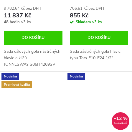
dílenského vozíku Jonnesway
S05H4269SV
9 782,64 Kč bez DPH
706,61 Kč bez DPH
11 837 Kč
855 Kč
48 hodin
>3 ks
Skladem
>3 ks
DO KOŠÍKU
DO KOŠÍKU
Sada cálových gola nástrčných
Sada zástrčných gola hlavic
hlavic a klíčů
typu Torx E10-E24 1/2"
JONNESWAY S05H4269SV
Novinka
Novinka
Premiová kvalita
–12 %
1 350 Kč