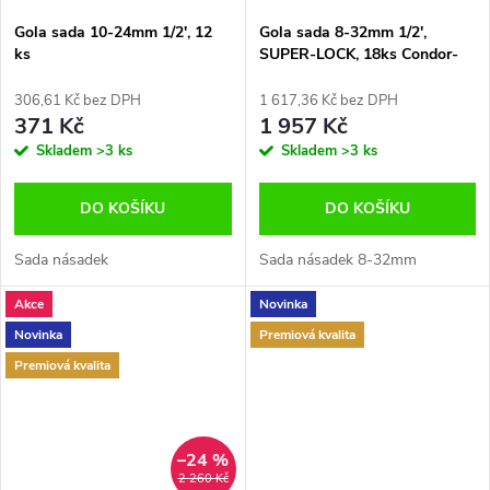
Gola sada 10-24mm 1/2', 12
Gola sada 8-32mm 1/2',
ks
SUPER-LOCK, 18ks Condor-
Germany
306,61 Kč bez DPH
1 617,36 Kč bez DPH
371 Kč
1 957 Kč
Skladem
>3 ks
Skladem
>3 ks
DO KOŠÍKU
DO KOŠÍKU
Sada násadek
Sada násadek 8-32mm
Akce
Novinka
Novinka
Premiová kvalita
Premiová kvalita
–24 %
2 260 Kč