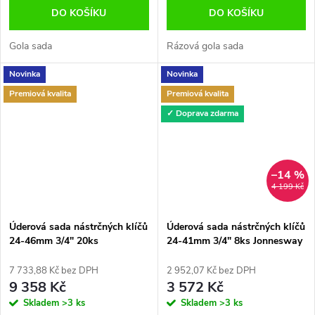
DO KOŠÍKU
DO KOŠÍKU
Gola sada
Rázová gola sada
Novinka
Novinka
Premiová kvalita
Premiová kvalita
✓ Doprava zdarma
–14 %
4 199 Kč
Úderová sada nástrčných klíčů
Úderová sada nástrčných klíčů
24-46mm 3/4" 20ks
24-41mm 3/4" 8ks Jonnesway
Jonnesway S03AD6120S
S03A6308S
7 733,88 Kč bez DPH
2 952,07 Kč bez DPH
9 358 Kč
3 572 Kč
Skladem
>3 ks
Skladem
>3 ks