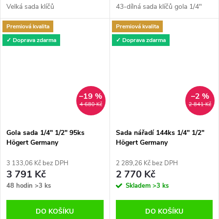
Velká sada klíčů
43-dílná sada klíčů gola 1/4"
Premiová kvalita
Premiová kvalita
✓ Doprava zdarma
✓ Doprava zdarma
–19 %
–2 %
4 680 Kč
2 841 Kč
Gola sada 1/4" 1/2" 95ks
Sada nářadí 144ks 1/4" 1/2"
Högert Germany
Högert Germany
3 133,06 Kč bez DPH
2 289,26 Kč bez DPH
3 791 Kč
2 770 Kč
48 hodin
>3 ks
Skladem
>3 ks
DO KOŠÍKU
DO KOŠÍKU