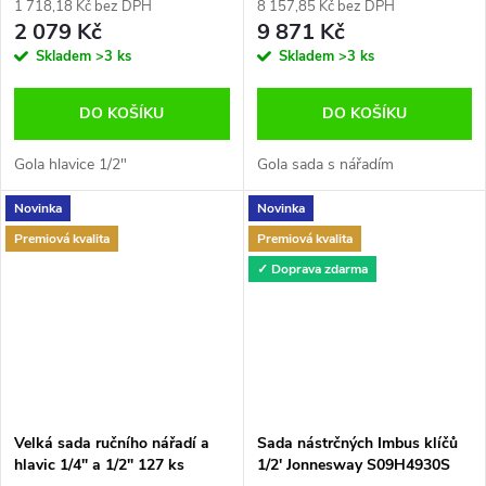
1 718,18 Kč bez DPH
8 157,85 Kč bez DPH
2 079 Kč
9 871 Kč
Skladem
>3 ks
Skladem
>3 ks
DO KOŠÍKU
DO KOŠÍKU
Gola hlavice 1/2"
Gola sada s nářadím
Novinka
Novinka
Premiová kvalita
Premiová kvalita
✓ Doprava zdarma
Velká sada ručního nářadí a
Sada nástrčných Imbus klíčů
hlavic 1/4" a 1/2" 127 ks
1/2' Jonnesway S09H4930S