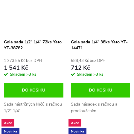
Gola sada 1/2" 1/4" 72ks Yato
Gola sada 1/4" 38ks Yato YT-
YT-38782
14471
1 273,55 Kč bez DPH
588,43 Kč bez DPH
1 541 Kč
712 Kč
Skladem
>3 ks
Skladem
>3 ks
DO KOŠÍKU
DO KOŠÍKU
Sada nástrčných klíčů s ráčnou
Sada násadek s račnou a
1/2" 1/4"
prodloužením
Akce
Akce
Novinka
Novinka