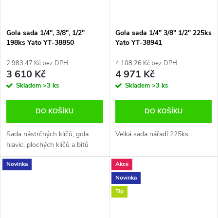
Gola sada 1/4", 3/8", 1/2"
Gola sada 1/4" 3/8" 1/2" 225ks
198ks Yato YT-38850
Yato YT-38941
2 983,47 Kč bez DPH
4 108,26 Kč bez DPH
3 610 Kč
4 971 Kč
Skladem
>3 ks
Skladem
>3 ks
DO KOŠÍKU
DO KOŠÍKU
Sada nástrčných klíčů, gola
Velká sada nářadí 225ks
hlavic, plochých klíčů a bitů
Novinka
Akce
Novinka
Tip