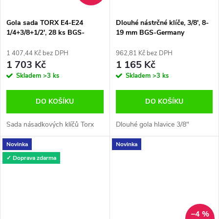
Gola sada TORX E4-E24
Dlouhé nástrčné klíče, 3/8', 8-
1/4+3/8+1/2', 28 ks BGS-
19 mm BGS-Germany
Germany
1 407,44 Kč bez DPH
962,81 Kč bez DPH
1 703 Kč
1 165 Kč
Skladem
>3 ks
Skladem
>3 ks
DO KOŠÍKU
DO KOŠÍKU
Sada násadkových klíčů Torx
Dlouhé gola hlavice 3/8"
Novinka
Novinka
✓ Doprava zdarma
–4 %