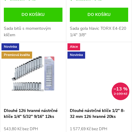
o
o
d
DO KOŠÍKU
DO KOŠÍKU
d
u
Sada bitů s momentovým
Sada gola hlavic TORX E4-E20
u
klíčem
1/4" 3/8"
k
Novinka
Akce
k
Premiová kvalita
Novinka
t
t
ů
ů
–13 %
2 199 Kč
Dlouhé 12ti hranné nástrčné
Dlouhé nástrčné klíče 1/2" 8-
klíče 1/4" 5/32" 9/16" 12ks
32 mm 12ti hranné 20ks
BGS-Germany B.2757
Magnus MGS13886
543,80 Kč bez DPH
1 577,69 Kč bez DPH