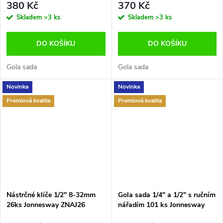
380 Kč
370 Kč
Skladem
>3 ks
Skladem
>3 ks
DO KOŠÍKU
DO KOŠÍKU
Gola sada
Gola sada
Novinka
Novinka
Premiová kvalita
Premiová kvalita
Nástrčné klíče 1/2" 8-32mm
Gola sada 1/4" a 1/2" s ručním
26ks Jonnesway ZNAJ26
nářadím 101 ks Jonnesway
S04H624101SA