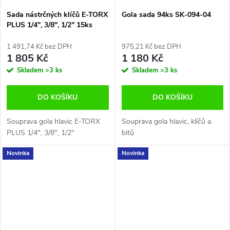
Sada nástrčných klíčů E-TORX
Gola sada 94ks SK-094-04
PLUS 1/4", 3/8", 1/2" 15ks
Jonnesway S33H5115S
1 491,74 Kč bez DPH
975,21 Kč bez DPH
1 805 Kč
1 180 Kč
Skladem
>3 ks
Skladem
>3 ks
DO KOŠÍKU
DO KOŠÍKU
Souprava gola hlavic E-TORX
Souprava gola hlavic, klíčů a
PLUS 1/4", 3/8", 1/2"
bitů
Novinka
Novinka