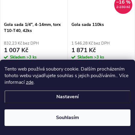
–16 %
2 230 Kč
Gola sada 1/4", 4-14mm, torx
Gola sada 110ks
T10-T40, 42ks
832,23 Kč bez DPH
1 546,28 Kč bez DPH
1 007 Kč
1 871 Kč
Skladem
>3 ks
Skladem
>3 ks
Tento web používá soubory cookie. Dalším procházením
DO KOŠÍKU
DO KOŠÍKU
tohoto webu vyjadřujete souhlas s jejich používáním.. Více
informací
zde
.
Gola sada
Sada nástrček, klíčů a bitů
Nastavení
Novinka
Novinka
Souhlasím