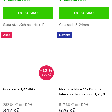
Skladem
>3 ks
Skladem
>3 ks
DO KOŠÍKU
DO KOŠÍKU
Sada rázových nástrček 1"
Gola sada 8-24mm
Akce
Novinka
–12 %
390 Kč
Gola sada 1/4" 46ks
Nástrčné klíče 11-19mm s
teleskopickou račnou 1/2' , 9
ks
282,64 Kč bez DPH
517,36 Kč bez DPH
342 Kč
626 Kč