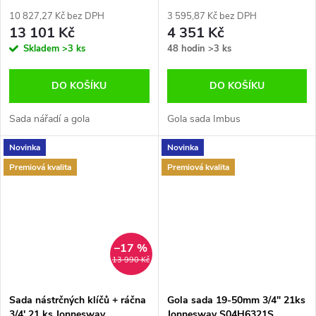
Jonnesway S04H524127S
10 827,27 Kč bez DPH
3 595,87 Kč bez DPH
13 101 Kč
4 351 Kč
Skladem
>3 ks
48 hodin
>3 ks
DO KOŠÍKU
DO KOŠÍKU
Sada nářadí a gola
Gola sada Imbus
Novinka
Novinka
Premiová kvalita
Premiová kvalita
–17 %
13 990 Kč
Sada nástrčných klíčů + ráčna
Gola sada 19-50mm 3/4" 21ks
3/4' 21 ks Jonnesway
Jonnesway S04H6321S