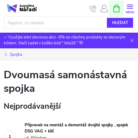
Přejít
NÁKUPNÍ
KOŠÍK
na
obsah
HLEDAT
✅ Využijte letní slevovou akci -8% na všechny produkty se slevovým
kódem. Stačí zadat v košíku kód " leto26 " 👋
Spojka
Dvoumasá samonástavná
spojka
Nejprodávanější
Přípravek na montáž a demontáž dvojité spojky , spojek
DSG VAG + klíč
Skladem