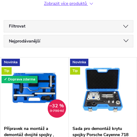
Zobrazit více produktů
Filtrovat
Ř
Nejprodávanější
a
Nejlevnější
V
Novinka
Novinka
Nejdražší
z
Tip
Tip
ý
Abecedně
✓ Doprava zdarma
e
p
n
i
–32 %
3 790 Kč
í
s
p
Přípravek na montáž a
Sada pro demontáž krytu
demontáž dvojité spojky ,
spojky Porsche Cayenne 718