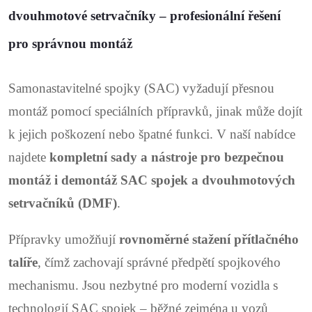
l
dvouhmotové setrvačníky – profesionální řešení
á
pro správnou montáž
d
Samonastavitelné spojky (SAC) vyžadují přesnou
a
montáž pomocí speciálních přípravků, jinak může dojít
c
k jejich poškození nebo špatné funkci. V naší nabídce
í
najdete
kompletní sady a nástroje pro bezpečnou
p
montáž i demontáž SAC spojek a dvouhmotových
r
setrvačníků (DMF)
.
v
Přípravky umožňují
rovnoměrné stažení přítlačného
k
talíře
, čímž zachovají správné předpětí spojkového
y
mechanismu. Jsou nezbytné pro moderní vozidla s
technologií SAC spojek – běžné zejména u vozů