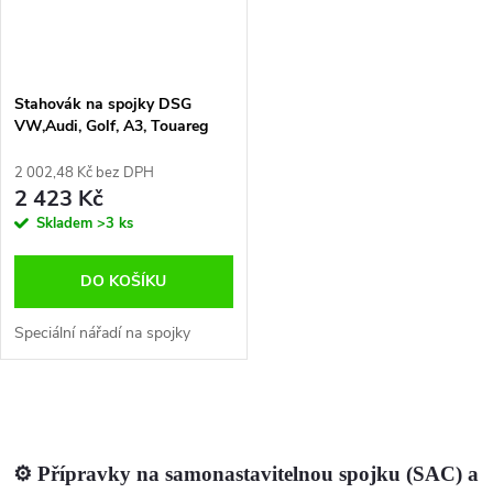
Stahovák na spojky DSG
VW,Audi, Golf, A3, Touareg
2 002,48 Kč bez DPH
2 423 Kč
Skladem
>3 ks
DO KOŠÍKU
Speciální nářadí na spojky
O
v
⚙️ Přípravky na samonastavitelnou spojku (SAC) a