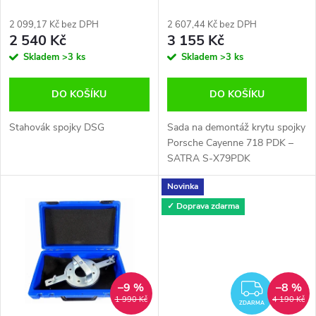
p
spojek DSG VAG + klíč
PDK
r
2 099,17 Kč bez DPH
2 607,44 Kč bez DPH
r
2 540 Kč
3 155 Kč
o
Skladem
>3 ks
Skladem
>3 ks
o
d
DO KOŠÍKU
DO KOŠÍKU
d
u
Stahovák spojky DSG
Sada na demontáž krytu spojky
u
Porsche Cayenne 718 PDK –
k
SATRA S-X79PDK
k
Novinka
t
✓ Doprava zdarma
t
ů
ů
–9 %
–8 %
ZDAR
1 990 Kč
4 190 Kč
ZDARMA