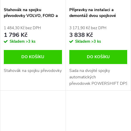
Stahovák na spojku
Přípravky na instalaci a
převodovky VOLVO, FORD a
demontáž dvou spojkové
DODGE POWERSHIFT DCT
převodovky POWERSHIFT
DPS6 / 6DCT250 u
1 484,30 Kč bez DPH
3 171,90 Kč bez DPH
automobilů Ford a VOLVO
1 796 Kč
3 838 Kč
Skladem
>3 ks
Skladem
>3 ks
DO KOŠÍKU
DO KOŠÍKU
Stahovák na spojku převodovky
Sada na dvojité spojky
automatických
převodovek POWERSHIFT DPS6