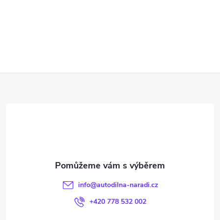
Z
á
p
a
t
info
@
autodilna-naradi.cz
í
+420 778 532 002