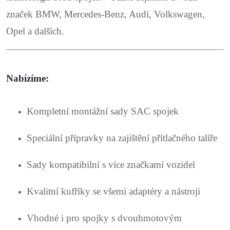
v
značek BMW, Mercedes-Benz, Audi, Volkswagen,
ý
Opel a dalších.
p
i
Nabízíme:
s
u
Kompletní montážní sady SAC spojek
Speciální přípravky na zajištění přítlačného talíře
Sady kompatibilní s více značkami vozidel
Kvalitní kufříky se všemi adaptéry a nástroji
Vhodné i pro spojky s dvouhmotovým