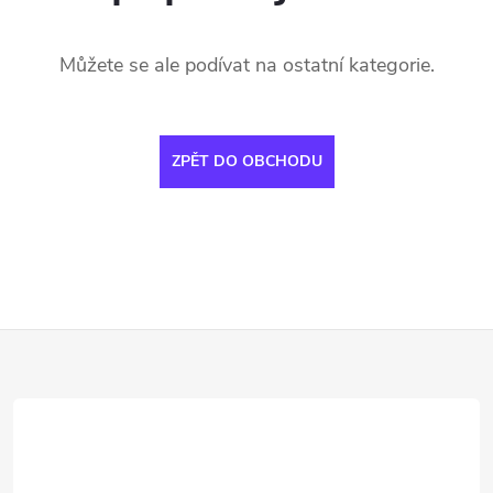
Můžete se ale podívat na ostatní kategorie.
ZPĚT DO OBCHODU
Z
á
p