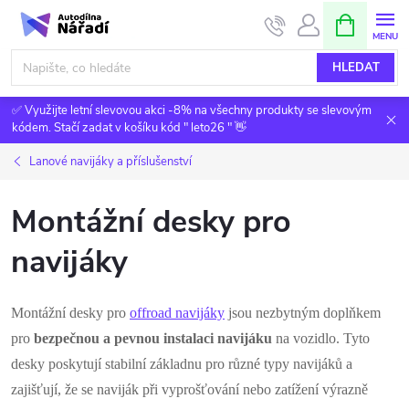
Přejít
NÁKUPNÍ
KOŠÍK
na
obsah
HLEDAT
✅ Využijte letní slevovou akci -8% na všechny produkty se slevovým
kódem. Stačí zadat v košíku kód " leto26 " 👋
Lanové navijáky a příslušenství
Montážní desky pro
navijáky
Montážní desky pro
offroad navijáky
jsou nezbytným doplňkem
pro
bezpečnou a pevnou instalaci navijáku
na vozidlo. Tyto
desky poskytují stabilní základnu pro různé typy navijáků a
zajišťují, že se naviják při vyprošťování nebo zatížení výrazně