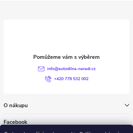
Z
á
p
a
t
info
@
autodilna-naradi.cz
í
+420 778 532 002
O nákupu
Facebook