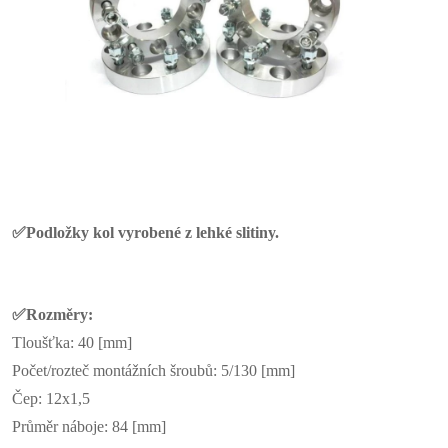
✅Podložky kol vyrobené z lehké slitiny.
✅Rozměry:
Tloušťka: 40 [mm]
Počet/rozteč montážních šroubů: 5/130 [mm]
Čep: 12x1,5
Průměr náboje: 84 [mm]