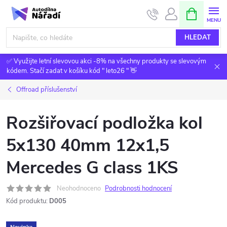
Přejít
NÁKUPNÍ
KOŠÍK
na
obsah
HLEDAT
✅ Využijte letní slevovou akci -8% na všechny produkty se slevovým
kódem. Stačí zadat v košíku kód " leto26 " 👋
Offroad příslušenství
Rozšiřovací podložka kol
5x130 40mm 12x1,5
Mercedes G class 1KS
Neohodnoceno
Podrobnosti hodnocení
Kód produktu:
D005