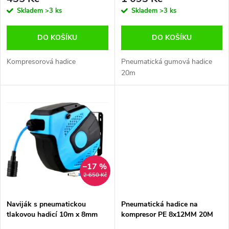
r
o
Skladem
>3 ks
Skladem
>3 ks
o
d
DO KOŠÍKU
DO KOŠÍKU
d
u
Kompresorová hadice
Pneumatická gumová hadice
u
20m
k
k
t
t
ů
ů
–17 %
2 650 Kč
Naviják s pneumatickou
Pneumatická hadice na
tlakovou hadicí 10m x 8mm
kompresor PE 8x12MM 20M