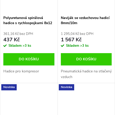
Polyuretanová spirálová
Naviják se vzduchovou hadicí
hadice s rychlospojkami 8x12
8mm/10m
mm 5 m Yato YT-24207
361,16 Kč bez DPH
1 295,04 Kč bez DPH
437 Kč
1 567 Kč
Skladem
>3 ks
Skladem
>3 ks
DO KOŠÍKU
DO KOŠÍKU
Hadice pro kompresor
Pneumatická hadice na stlačený
vzduch
Novinka
Novinka