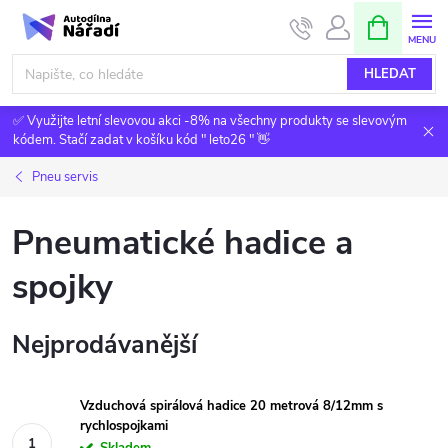
Přejít
NÁKUPNÍ
KOŠÍK
na
obsah
HLEDAT
✅ Využijte letní slevovou akci -8% na všechny produkty se slevovým
kódem. Stačí zadat v košíku kód " leto26 " 👋
Pneu servis
Pneumatické hadice a
spojky
Nejprodávanější
Vzduchová spirálová hadice 20 metrová 8/12mm s
rychlospojkami
Skladem