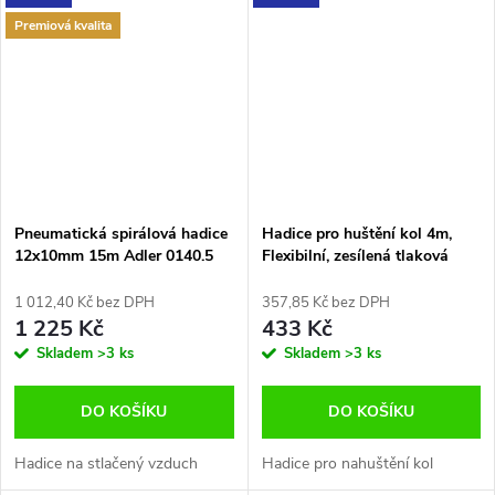
Premiová kvalita
Pneumatická spirálová hadice
Hadice pro huštění kol 4m,
12x10mm 15m Adler 0140.5
Flexibilní, zesílená tlaková
hadice pro samotné huštění
kol pro osobní automobily,
1 012,40 Kč bez DPH
357,85 Kč bez DPH
nákladní automobily,
1 225 Kč
433 Kč
zemědělské stroje atd.
Skladem
>3 ks
Skladem
>3 ks
DO KOŠÍKU
DO KOŠÍKU
Hadice na stlačený vzduch
Hadice pro nahuštění kol