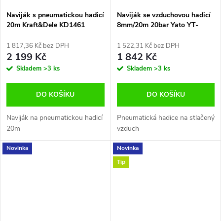
Naviják s pneumatickou hadicí
Naviják se vzduchovou hadicí
20m Kraft&Dele KD1461
8mm/20m 20bar Yato YT-
24244
1 817,36 Kč bez DPH
1 522,31 Kč bez DPH
2 199 Kč
1 842 Kč
Skladem
>3 ks
Skladem
>3 ks
DO KOŠÍKU
DO KOŠÍKU
Naviják na pneumatickou hadicí
Pneumatická hadice na stlačený
20m
vzduch
Novinka
Novinka
Tip