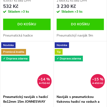
439,67 Kč bez DPH
2 669,42 Kč bez DPH
532 Kč
3 230 Kč
Skladem
>3 ks
Skladem
>3 ks
DO KOŠÍKU
DO KOŠÍKU
Pneumatická hadice
Pneumatickýí naviják 9m
Novinka
Novinka
Premiová kvalita
Tip
✓ Doprava zdarma
✓ Doprava zdarma
–14 %
–15 %
4 750 Kč
4 450 Kč
Pneumatický naviják s hadicí
Naviják s pneumatickou
8x12mm 15m JONNESWAY
tlakovou hadicí na vzduch a
JAZ-0001B
vodu 10m x 8mm