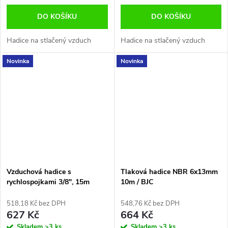
DO KOŠÍKU
DO KOŠÍKU
Hadice na stlačený vzduch
Hadice na stlačený vzduch
Novinka
Novinka
Vzduchová hadice s
Tlaková hadice NBR 6x13mm
rychlospojkami 3/8", 15m
10m / BJC
518,18 Kč bez DPH
548,76 Kč bez DPH
627 Kč
664 Kč
Skladem
>3 ks
Skladem
>3 ks