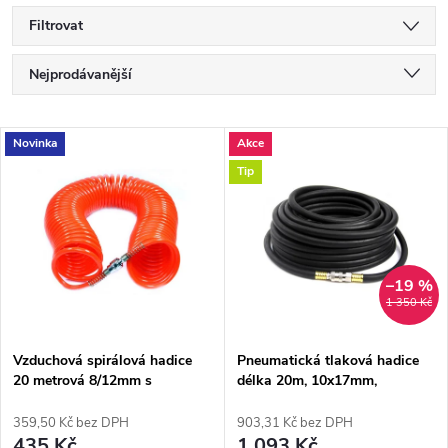
Filtrovat
Ř
Nejprodávanější
a
Nejlevnější
V
Novinka
Akce
Nejdražší
z
Tip
ý
Abecedně
e
p
n
i
–19 %
1 350 Kč
í
s
p
Vzduchová spirálová hadice
Pneumatická tlaková hadice
20 metrová 8/12mm s
délka 20m, 10x17mm,
p
rychlospojkami
připojení 1/4'
r
359,50 Kč bez DPH
903,31 Kč bez DPH
435 Kč
1 093 Kč