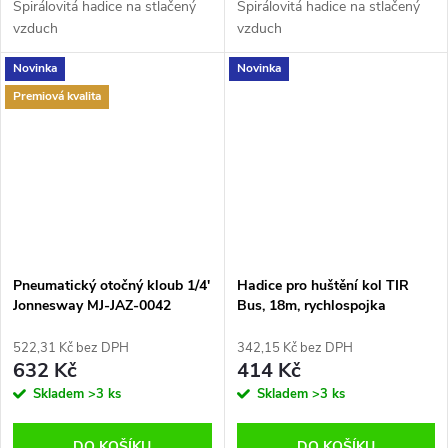
Spirálovitá hadice na stlačený
Spirálovitá hadice na stlačený
vzduch
vzduch
Novinka
Novinka
Premiová kvalita
Pneumatický otočný kloub 1/4'
Hadice pro huštění kol TIR
Jonnesway MJ-JAZ-0042
Bus, 18m, rychlospojka
522,31 Kč bez DPH
342,15 Kč bez DPH
632 Kč
414 Kč
Skladem
>3 ks
Skladem
>3 ks
DO KOŠÍKU
DO KOŠÍKU