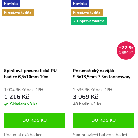
Novinka
Novinka
Premiová kvalita
Premiová kvalita
✓ Doprava zdarma
–22 %
3 950 Kč
Spirálová pneumatická PU
Pneumatický naviják
hadice 6,5x10mm 10m
9,5x13,5mm 7,5m Jonnesway
Jonnesway JAZ-7214V
JAZ-0002B
1 004,96 Kč bez DPH
2 536,36 Kč bez DPH
1 216 Kč
3 069 Kč
Skladem
>3 ks
48 hodin
>3 ks
DO KOŠÍKU
DO KOŠÍKU
Pneumatická hadice
Samonavíjecí buben s hadicí