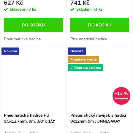
627 Kč
741 Kč
Skladem
>3 ks
Skladem
>3 ks
DO KOŠÍKU
DO KOŠÍKU
Pneumatická hadice
Pneumatická hadice
Novinka
Novinka
Premiová kvalita
✓ Doprava zdarma
–13 %
3 750 Kč
Pneumatická hadice PU
Pneumatický naviják s hadicí
9,5x12,7mm, 9m, 3/8' x 1/2'
8x12mm 9m JONNESWAY
JAZ-0002A