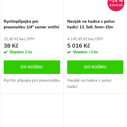
–14 %
5 870 Kč
Rychlopřípojka pro
Naviják na hadice s poliur.
pneumatiku 1/4'' samec vnitřní
hadicí 13, 5x9, 5mm-15m
závit
31,40 Kč bez DPH
4 145,45 Kč bez DPH
38 Kč
5 016 Kč
Skladem
2 ks
Skladem
>3 ks
DO KOŠÍKU
DO KOŠÍKU
Rychlo přípojka pro pneumatiku
Naviják na hadice s poliur.
hadicí