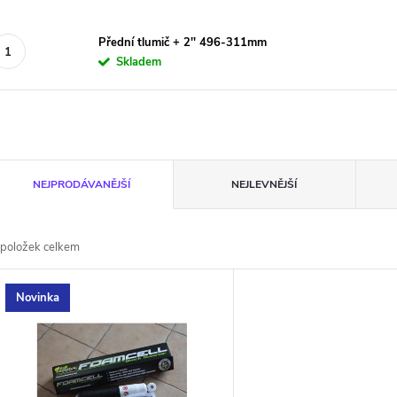
Přední tlumič + 2'' 496-311mm
Skladem
Ř
NEJPRODÁVANĚJŠÍ
NEJLEVNĚJŠÍ
a
položek celkem
z
V
Novinka
e
ý
n
p