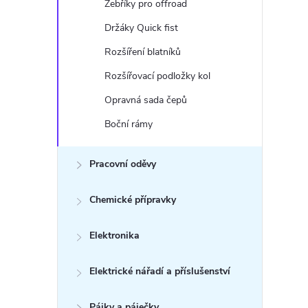
Žebříky pro offroad
Držáky Quick fist
Rozšíření blatníků
Rozšířovací podložky kol
Opravná sada čepů
Boční rámy
Pracovní oděvy
Chemické přípravky
Elektronika
Elektrické nářadí a příslušenství
Pájky a páječky