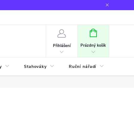
NÁKUPNÍ
KOŠÍK
Prázdný košík
Přihlášení
y
Stahováky
Ruční nářadí
Frézov