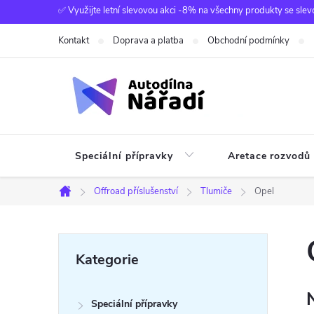
Přejít
✅ Využijte letní slevovou akci -8% na všechny produkty se slev
na
Kontakt
Doprava a platba
Obchodní podmínky
obsah
Speciální přípravky
Aretace rozvodů
Offroad příslušenství
Tlumiče
Opel
Domů
P
Přeskočit
Kategorie
kategorie
o
Speciální přípravky