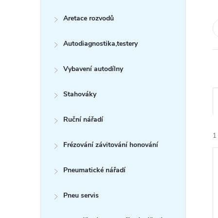
s
Aretace rozvodů
t
Autodiagnostika,testery
r
a
Vybavení autodílny
n
Stahováky
n
Ruční nářadí
1
í
Frézování závitování honování
p
Pneumatické nářadí
a
Pneu servis