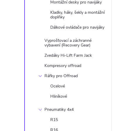
Montážní desky pro navijáky
l
Kladky, háky, šekly a montážní
doplňky
Dálkové ovládače pro navijáky
Vyprošťovací a záchranné
vybavení (Recovery Gear)
Zvedáky Hi-Lift Farm Jack
í
Kompresory offroad
Ráfky pro Offroad
r
Ocelové
Hliníkové
Pneumatiky 4x4
R15
R16