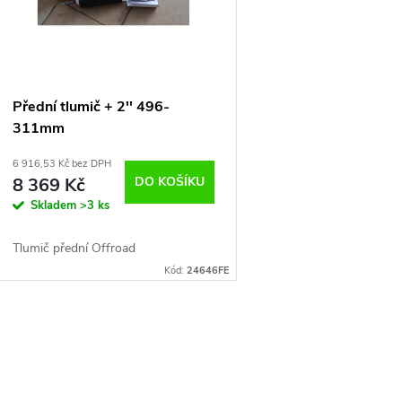
p
s
r
p
Přední tlumič + 2'' 496-
o
311mm
r
6 916,53 Kč bez DPH
d
8 369 Kč
DO KOŠÍKU
o
Skladem
>3 ks
u
d
Tlumič přední Offroad
k
Kód:
24646FE
u
t
k
O
ů
t
v