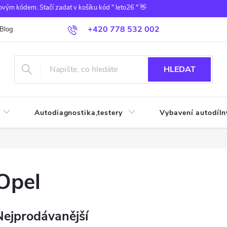
ovým kódem. Stačí zadat v košíku kód " leto26 " 👋
+420 778 532 002
Blog
HLEDAT
Autodiagnostika,testery
Vybavení autodíln
Opel
Nejprodávanější