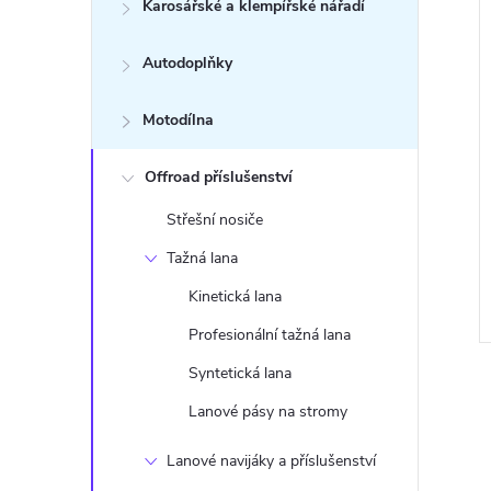
í
n
Karosářské a klempířské nářadí
i
e
Autodoplňky
l
Motodílna
Offroad příslušenství
Střešní nosiče
Tažná lana
Kinetická lana
Profesionální tažná lana
Syntetická lana
Lanové pásy na stromy
Lanové navijáky a příslušenství