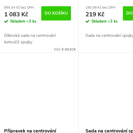
lamel S-X11CA
G02766
895,04 Kč bez DPH
180,99 Kč bez DPH
1 083 Kč
DO KOŠÍKU
219 Kč
DO
Skladem
>3 ks
Skladem
>3 ks
Dílenská sada na centrování
Sada na centrování spojk
kotoučů spojky
Kód:
S-X11CA
Přípravek na centrování
Sada na centrování s