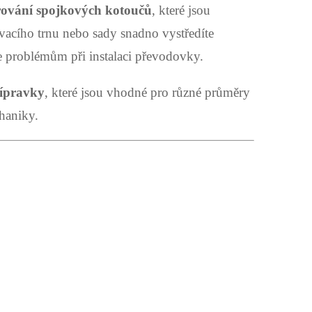
trování spojkových kotoučů
, které jsou
acího trnu nebo sady snadno vystředíte
e problémům při instalaci převodovky.
řípravky
, které jsou vhodné pro různé průměry
chaniky.