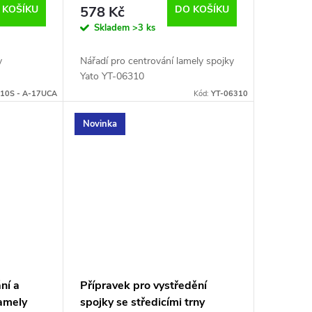
 KOŠÍKU
578 Kč
DO KOŠÍKU
Skladem
>3 ks
y
Nářadí pro centrování lamely spojky
Yato YT-06310
10S - A-17UCA
Kód:
YT-06310
Novinka
ní a
Přípravek pro vystředění
lamely
spojky se středicími trny