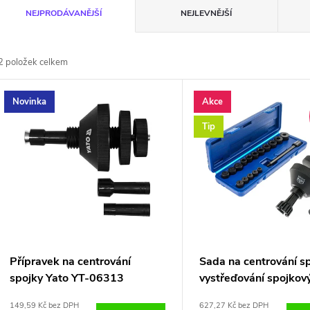
Ř
NEJPRODÁVANĚJŠÍ
NEJLEVNĚJŠÍ
a
2
položek celkem
z
V
Novinka
Akce
e
ý
Tip
n
p
p
s
r
p
Přípravek na centrování
Sada na centrování sp
o
spojky Yato YT-06313
vystřeďování spojkov
r
kotoučů
149,59 Kč bez DPH
627,27 Kč bez DPH