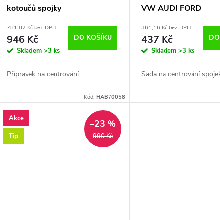
kotoučů spojky
VW AUDI FORD
781,82 Kč bez DPH
361,16 Kč bez DPH
946 Kč
DO KOŠÍKU
437 Kč
DO
Skladem
>3 ks
Skladem
>3 ks
Přípravek na centrování
Sada na centrování spoje
Kód:
HAB70058
Akce
–23 %
Tip
990 Kč