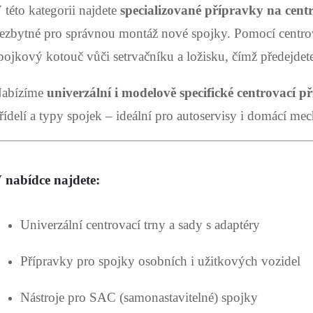
á
 této kategorii najdete
specializované přípravky na cen
d
ezbytné pro správnou montáž nové spojky. Pomocí centrov
a
pojkový kotouč vůči setrvačníku a ložisku, čímž předejdet
c
abízíme
univerzální i modelově specifické centrovací p
řídelí a typy spojek – ideální pro autoservisy i domácí me
p
 nabídce najdete:
v
k
Univerzální centrovací trny a sady s adaptéry
y
Přípravky pro spojky osobních i užitkových vozidel
v
Nástroje pro SAC (samonastavitelné) spojky