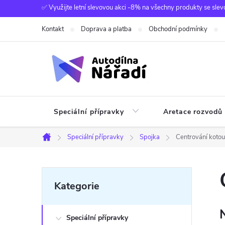
Přejít
✅ Využijte letní slevovou akci -8% na všechny produkty se slev
na
Kontakt
Doprava a platba
Obchodní podmínky
obsah
Speciální přípravky
Aretace rozvodů
Speciální přípravky
Spojka
Centrování kotou
Domů
P
Přeskočit
Kategorie
kategorie
o
Speciální přípravky