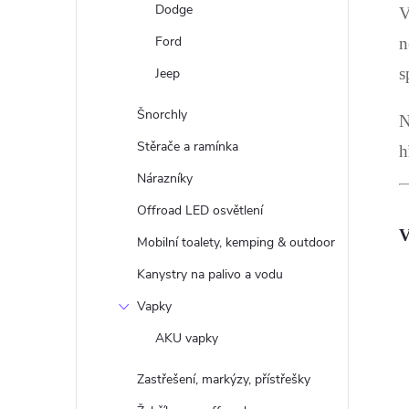
Dodge
V
Ford
n
s
Jeep
Šnorchly
N
í
Stěrače a ramínka
h
Nárazníky
Offroad LED osvětlení
r
V
Mobilní toalety, kemping & outdoor
Kanystry na palivo a vodu
Vapky
AKU vapky
Zastřešení, markýzy, přístřešky