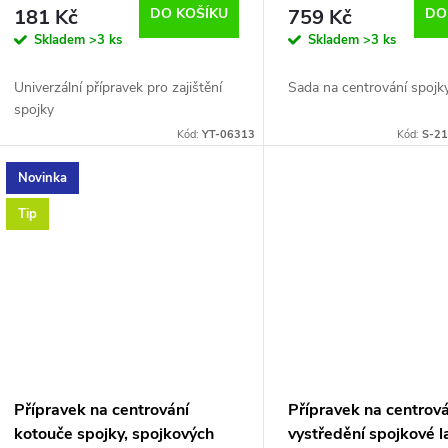
d
181 Kč
DO KOŠÍKU
759 Kč
DO
o
Skladem
>3 ks
Skladem
>3 ks
u
d
Univerzální přípravek pro zajištění
Sada na centrování spojk
k
spojky
u
Kód:
YT-06313
Kód:
S-21
t
k
Novinka
ů
Tip
t
ů
Přípravek na centrování
Přípravek na centrová
kotouče spojky, spojkových
vystředění spojkové 