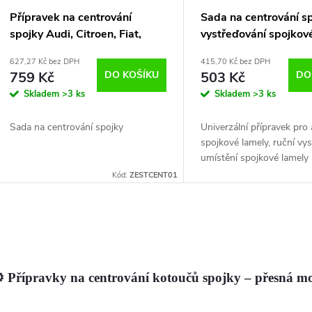
Přípravek na centrování
Sada na centrování sp
spojky Audi, Citroen, Fiat,
vystřeďování spojkov
Ford, Honda, Mazda,
627,27 Kč bez DPH
415,70 Kč bez DPH
Mitsubishi, Nissan, Opel,
759 Kč
DO KOŠÍKU
503 Kč
DO
Peugeot, Renault
Skladem
>3 ks
Skladem
>3 ks
Sada na centrování spojky
Univerzální přípravek pro 
spojkové lamely, ruční vys
umístění spojkové lamely
přítlačný kotouč
Kód:
ZESTCENT01
O
v
️ Přípravky na centrování kotoučů spojky – přesná m