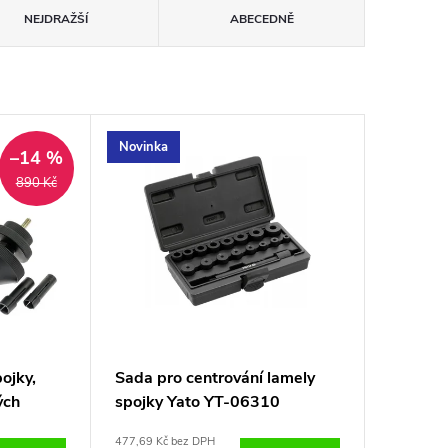
NEJDRAŽŠÍ
ABECEDNĚ
Novinka
–14 %
890 Kč
ojky,
Sada pro centrování lamely
ých
spojky Yato YT-06310
477,69 Kč bez DPH