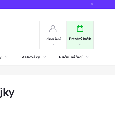
NÁKUPNÍ
KOŠÍK
Prázdný košík
Přihlášení
y
Stahováky
Ruční nářadí
Frézov
jky