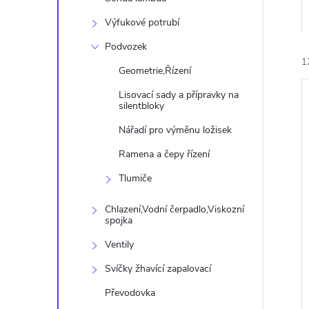
n
Výfukové potrubí
e
Podvozek
1
l
Geometrie,Řízení
Lisovací sady a přípravky na
silentbloky
Nářadí pro výměnu ložisek
Ramena a čepy řízení
í
Tlumiče
i
Chlazení,Vodní čerpadlo,Viskozní
spojka
Ventily
Svíčky žhavící zapalovací
Převodovka