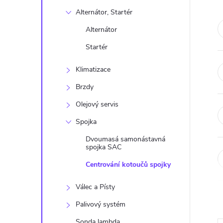
s
Alternátor, Startér
t
Alternátor
r
Startér
Klimatizace
a
Brzdy
n
Olejový servis
n
Spojka
Dvoumasá samonástavná
í
spojka SAC
Centrování kotoučů spojky
p
Válec a Písty
a
Palivový systém
Sonda lambda