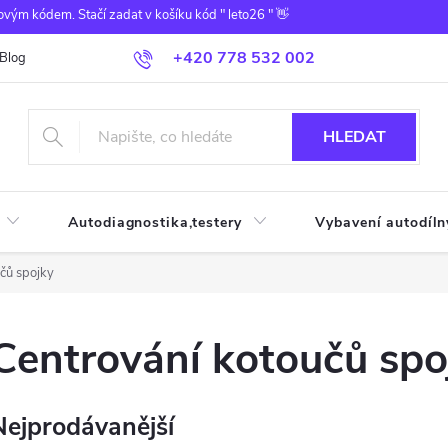
ovým kódem. Stačí zadat v košíku kód " leto26 " 👋
+420 778 532 002
Blog
HLEDAT
Autodiagnostika,testery
Vybavení autodíln
čů spojky
Centrování kotoučů spo
Nejprodávanější