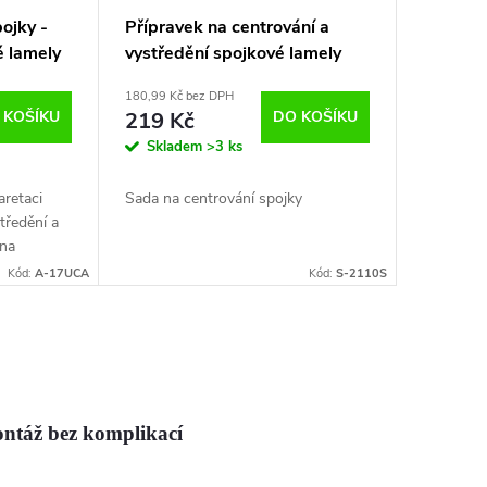
ojky -
Přípravek na centrování a
é lamely
vystředění spojkové lamely
180,99 Kč bez DPH
 KOŠÍKU
219 Kč
DO KOŠÍKU
Skladem
>3 ks
aretaci
Sada na centrování spojky
tředění a
 na
Kód:
A-17UCA
Kód:
S-2110S
ontáž bez komplikací