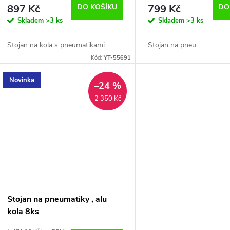
d
897 Kč
DO KOŠÍKU
799 Kč
DO
o
Skladem
>3 ks
Skladem
>3 ks
u
d
Stojan na kola s pneumatikami
Stojan na pneu
k
Kód:
YT-55691
u
t
Novinka
–24 %
k
2 350 Kč
ů
t
ů
Stojan na pneumatiky , alu
kola 8ks