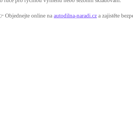
o ruce pro rychlou výměnu nebo sezónní skladování.
 Objednejte online na
autodilna-naradi.cz
a zajistěte bezp