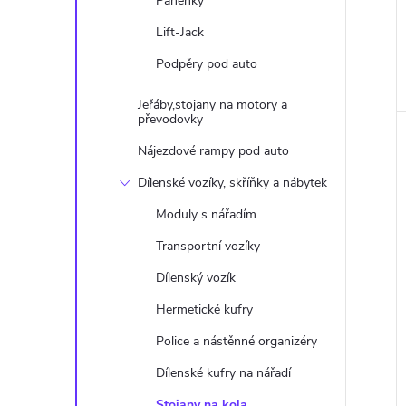
Panenky
Lift-Jack
Podpěry pod auto
Jeřáby,stojany na motory a
převodovky
Nájezdové rampy pod auto
Dílenské vozíky, skříňky a nábytek
Moduly s nářadím
Transportní vozíky
Dílenský vozík
Hermetické kufry
Police a nástěnné organizéry
Dílenské kufry na nářadí
Stojany na kola