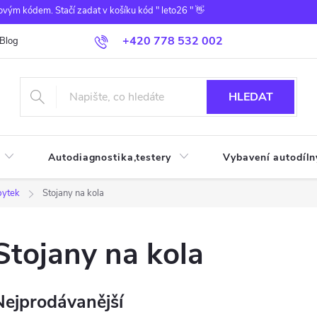
ovým kódem. Stačí zadat v košíku kód " leto26 " 👋
+420 778 532 002
Blog
HLEDAT
Autodiagnostika,testery
Vybavení autodíln
bytek
Stojany na kola
Stojany na kola
Nejprodávanější