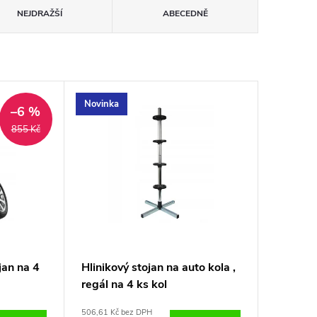
NEJDRAŽŠÍ
ABECEDNĚ
Novinka
–6 %
855 Kč
jan na 4
Hlinikový stojan na auto kola ,
regál na 4 ks kol
506,61 Kč bez DPH