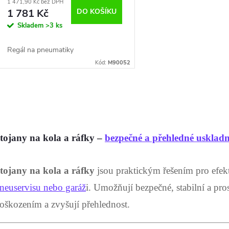
1 471,90 Kč bez DPH
1 781 Kč
DO KOŠÍKU
Skladem
>3 ks
Regál na pneumatiky
Kód:
M90052
O
v
tojany na kola a ráfky –
bezpečné a přehledné uskladn
á
tojany na kola a ráfky
jsou praktickým řešením pro efekt
d
neuservisu nebo garáž
i. Umožňují bezpečné, stabilní a pro
a
oškozením a zvyšují přehlednost.