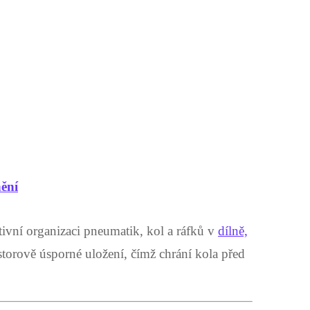
ění
ivní organizaci pneumatik, kol a ráfků v
dílně,
storově úsporné uložení, čímž chrání kola před