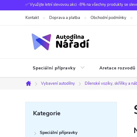
Přejít
✅ Využijte letní slevovou akci -8% na všechny produkty se slev
na
Kontakt
Doprava a platba
Obchodní podmínky
obsah
Speciální přípravky
Aretace rozvodů
Vybavení autodílny
Dílenské vozíky, skříňky a ná
Domů
P
Přeskočit
Kategorie
kategorie
o
Speciální přípravky