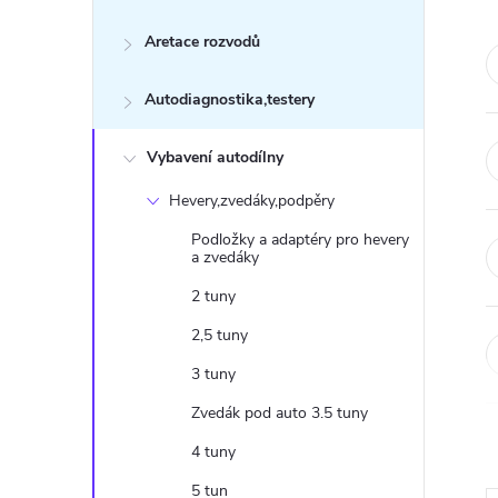
s
Aretace rozvodů
t
Autodiagnostika,testery
r
a
Vybavení autodílny
Hevery,zvedáky,podpěry
n
Podložky a adaptéry pro hevery
a zvedáky
n
2 tuny
í
2,5 tuny
3 tuny
p
Zvedák pod auto 3.5 tuny
a
4 tuny
5 tun