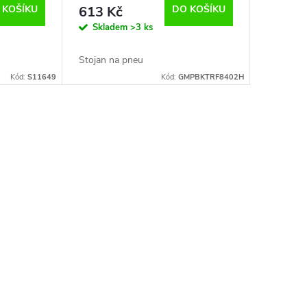
 KOŠÍKU
613 Kč
DO KOŠÍKU
Skladem
>3 ks
Stojan na pneu
Kód:
S11649
Kód:
GMPBKTRF8402H