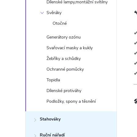
Dílenské lampy,montážní svítilny
í
Svěráky

Otočné
✔
r
Generátory ozónu
✔
Svařovací masky a kukly
✔
Žebříky a schůdky
✔
Ochranné pomůcky
✔
Topidla
Dílenské protiváhy

Podložky, spony a těsnění
i
Stahováky
Ruční nářadí