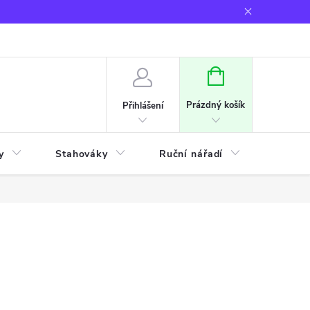
NÁKUPNÍ
KOŠÍK
Prázdný košík
Přihlášení
y
Stahováky
Ruční nářadí
Frézov