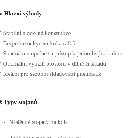
c
 Hlavní výhody
p
 Stabilní a odolná konstrukce
 Bezpečné uchycení kol a ráfků
v
 Snadná manipulace a přístup k jednotlivým kolům
k
 Optimální využití prostoru v dílně či skladu
y
 Ideální pro sezonní skladování pneumatik
v
ý
️ Typy stojanů
p
Nástěnné stojany na kola
s
Podlahové stojany s více patry