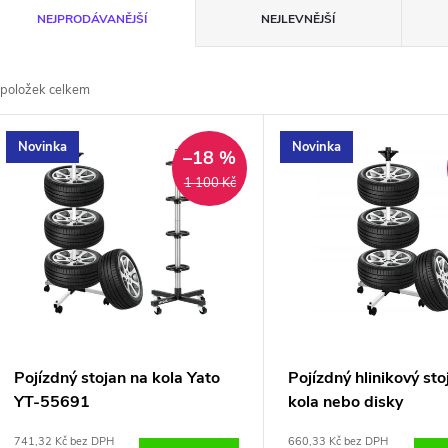
Ř
NEJPRODÁVANĚJŠÍ
NEJLEVNĚJŠÍ
a
položek celkem
z
V
Novinka
Novinka
e
–18 %
ý
1 100 Kč
n
p
p
s
r
p
Pojízdný stojan na kola Yato
Pojízdný hlinikový sto
o
YT-55691
kola nebo disky
r
741,32 Kč bez DPH
660,33 Kč bez DPH