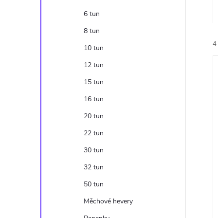
n
6 tun
e
8 tun
4
l
10 tun
12 tun
15 tun
16 tun
20 tun
í
i
22 tun
30 tun
32 tun
50 tun
Měchové hevery