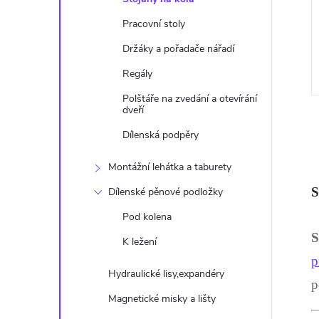
Pracovní stoly
Držáky a pořadače nářadí
Regály
Polštáře na zvedání a otevírání
dveří
Dílenská podpěry
Montážní lehátka a taburety
S
Dílenské pěnové podložky
l
Pod kolena
S
K ležení
p
Hydraulické lisy,expandéry
p
Magnetické misky a lišty