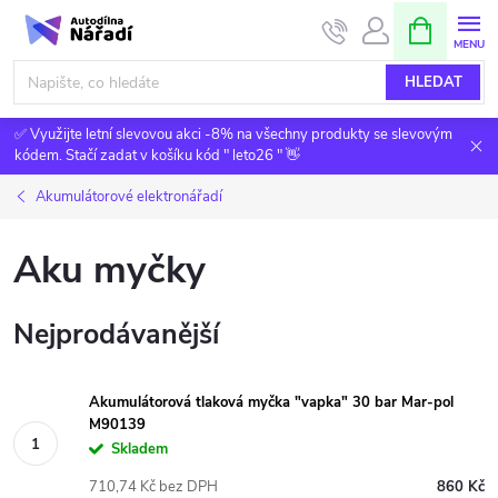
Přejít
NÁKUPNÍ
KOŠÍK
na
obsah
HLEDAT
✅ Využijte letní slevovou akci -8% na všechny produkty se slevovým
kódem. Stačí zadat v košíku kód " leto26 " 👋
Akumulátorové elektronářadí
Aku myčky
Nejprodávanější
Akumulátorová tlaková myčka "vapka" 30 bar Mar-pol
M90139
Skladem
710,74 Kč bez DPH
860 Kč