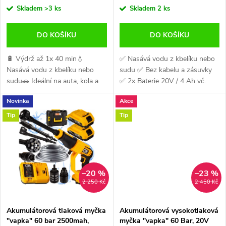
o
Skladem
>3 ks
Skladem
2 ks
o
d
DO KOŠÍKU
DO KOŠÍKU
d
u
🔋 Výdrž až 1x 40 min💧
✅ Nasává vodu z kbelíku nebo
u
Nasává vodu z kbelíku nebo
sudu ✅ Bez kabelu a zásuvky
k
sudu🚗 Ideální na auta, kola a
✅ 2x Baterie 20V / 4 Ah vč.
k
motorky📦 Včetně baterie a
nabíječky v balení ✅ Tlak 60 bar
Novinka
Akce
nabíječky🚚 Objednejte do 12
pro běžné domácí mytí ✅
t
hodin, na druhý den u Vás
Ideální na chatu, zahradu i...
Tip
Tip
t
ů
ů
–20 %
–23 %
2 250 Kč
2 450 Kč
Akumulátorová tlaková myčka
Akumulátorová vysokotlaková
"vapka" 60 bar 2500mah,
myčka "vapka" 60 Bar, 20V