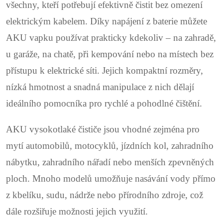
d
všechny, kteří potřebují efektivně čistit bez omezení
elektrickým kabelem. Díky napájení z baterie můžete
a
AKU vapku používat prakticky kdekoliv – na zahradě,
c
u garáže, na chatě, při kempování nebo na místech bez
í
přístupu k elektrické síti. Jejich kompaktní rozměry,
p
nízká hmotnost a snadná manipulace z nich dělají
r
ideálního pomocníka pro rychlé a pohodlné čištění.
v
AKU vysokotlaké čističe jsou vhodné zejména pro
k
mytí automobilů, motocyklů, jízdních kol, zahradního
nábytku, zahradního nářadí nebo menších zpevněných
y
ploch. Mnoho modelů umožňuje nasávání vody přímo
v
z kbelíku, sudu, nádrže nebo přírodního zdroje, což
ý
dále rozšiřuje možnosti jejich využití.