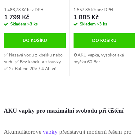
2xbaterie CATA
3Ah KraftDell
1 486,78 Kč bez DPH
1 557,85 Kč bez DPH
1 799 Kč
1 885 Kč
Skladem
>3 ks
Skladem
>3 ks
DO KOŠÍKU
DO KOŠÍKU
✅ Nasává vodu z kbelíku nebo
⚙️AKU vapka, vysokotlaká
sudu ✅ Bez kabelu a zásuvky
myčka 60 Bar
✅ 2x Baterie 20V / 4 Ah vč.
nabíječky v balení ✅ Tlak 60 bar
pro běžné domácí mytí ✅
Ideální na chatu, zahradu i...
O
v
AKU vapky pro maximální svobodu při čištění
l
á
Akumulátorové
vapky
představují moderní řešení pro