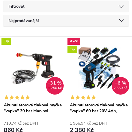
Filtrovat
Ř
Nejprodávanější
a
Nejlevnější
V
Tip
Akce
Nejdražší
z
Tip
ý
Abecedně
e
p
n
i
–31 %
–6 %
1 250 Kč
2 550 Kč
í
s
p
Akumulátorová tlaková myčka
Akumulátorová tlaková myčka
"vapka" 30 bar Mar-pol
"vapka" 60 bar 20V 4Ah,
p
M90139
2xbaterie Kraft&Dele
r
WDS2250
710,74 Kč bez DPH
1 966,94 Kč bez DPH
r
860 Kč
2 380 Kč