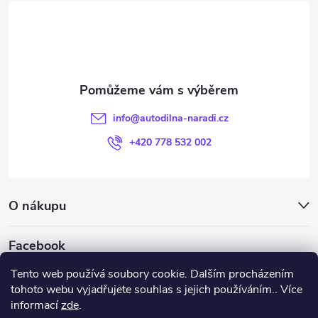
á
p
a
t
info
@
autodilna-naradi.cz
í
+420 778 532 002
O nákupu
Facebook
Tento web používá soubory cookie. Dalším procházením
tohoto webu vyjadřujete souhlas s jejich používáním.. Více
informací
zde
.