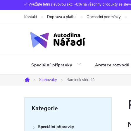
Přejít
✅ Využijte letní slevovou akci -8% na všechny produkty se slev
na
Kontakt
Doprava a platba
Obchodní podmínky
obsah
Speciální přípravky
Aretace rozvodů
Stahováky
Ramínek stěračů
Domů
P
Přeskočit
Kategorie
kategorie
o
Speciální přípravky