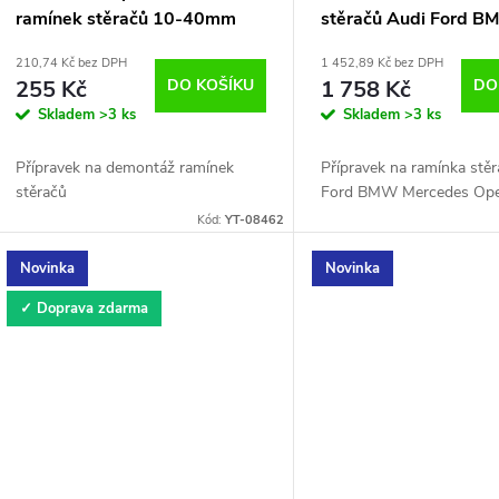
ramínek stěračů 10-40mm
stěračů Audi Ford 
Yato YT-08462
Mercedes Opel VW Q
210,74 Kč bez DPH
1 452,89 Kč bez DPH
QS12169
255 Kč
DO KOŠÍKU
1 758 Kč
DO
Skladem
>3 ks
Skladem
>3 ks
Přípravek na demontáž ramínek
Přípravek na ramínka stě
stěračů
Ford BMW Mercedes Op
Kód:
YT-08462
Novinka
Novinka
✓ Doprava zdarma