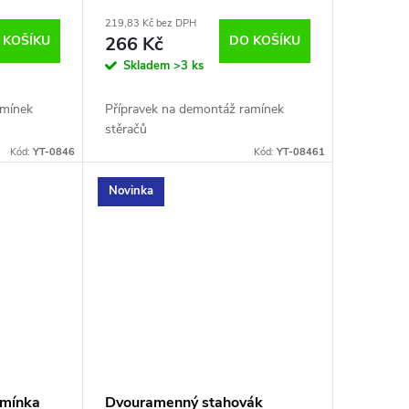
YT-08461
219,83 Kč bez DPH
 KOŠÍKU
266 Kč
DO KOŠÍKU
Skladem
>3 ks
amínek
Přípravek na demontáž ramínek
stěračů
Kód:
YT-0846
Kód:
YT-08461
Novinka
amínka
Dvouramenný stahovák