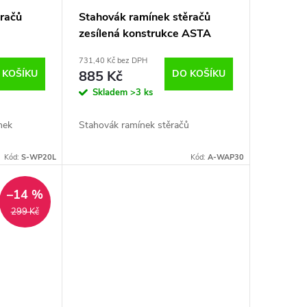
ěračů
Stahovák ramínek stěračů
zesílená konstrukce ASTA
731,40 Kč bez DPH
 KOŠÍKU
885 Kč
DO KOŠÍKU
Skladem
>3 ks
nek
Stahovák ramínek stěračů
Kód:
S-WP20L
Kód:
A-WAP30
–14 %
299 Kč