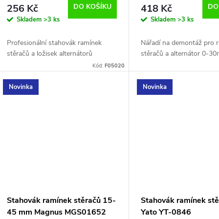
d
256 Kč
DO KOŠÍKU
418 Kč
DO
o
Skladem
>3 ks
Skladem
>3 ks
u
d
Profesionální stahovák ramínek
Nářadí na demontáž pro 
k
stěračů a ložisek alternátorů
stěračů a alternátor 0-3
u
Kód:
F05020
t
k
Novinka
Novinka
ů
t
ů
Stahovák ramínek stěračů 15-
Stahovák ramínek st
45 mm Magnus MGS01652
Yato YT-0846