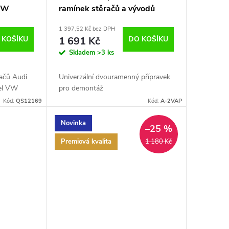
BMW
ramínek stěračů a vývodů
uatros
baterie do 60mm
1 397,52 Kč bez DPH
 KOŠÍKU
1 691 Kč
DO KOŠÍKU
Skladem
>3 ks
račů Audi
Univerzální dvouramenný přípravek
el VW
pro demontáž
Kód:
QS12169
Kód:
A-2VAP
Novinka
–25 %
Premiová kvalita
1 180 Kč