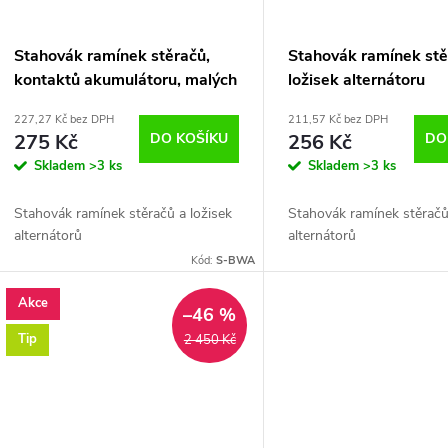
Stahovák ramínek stěračů,
Stahovák ramínek stě
kontaktů akumulátoru, malých
ložisek alternátoru
ložisek (např. alternátoru)
227,27 Kč bez DPH
211,57 Kč bez DPH
275 Kč
DO KOŠÍKU
256 Kč
DO
Skladem
>3 ks
Skladem
>3 ks
Stahovák ramínek stěračů a ložisek
Stahovák ramínek stěračů
alternátorů
alternátorů
Kód:
S-BWA
Akce
–46 %
Tip
2 450 Kč