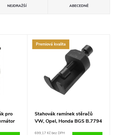
NEJDRAŽŠÍ
ABECEDNĚ
Premiová kvalita
ák pro
Stahovák ramínek stěračů
ernátor
VW, Opel, Honda BGS B.7794
019
699,17 Kč bez DPH