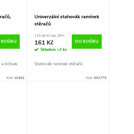
račů,
Univerzální stahovák ramínek
stěračů
133,06 Kč bez DPH
 KOŠÍKU
161 Kč
DO KOŠÍKU
Skladem
>3 ks
 a ložisek
Stahovák ramínek stěračů
Kód:
10462
Kód:
G02770