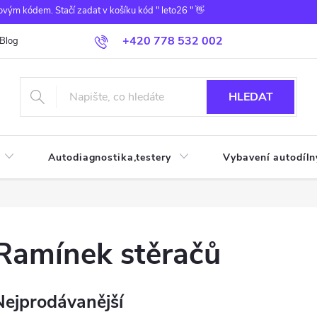
ovým kódem. Stačí zadat v košíku kód " leto26 " 👋
+420 778 532 002
Blog
HLEDAT
Autodiagnostika,testery
Vybavení autodíln
Ramínek stěračů
Nejprodávanější