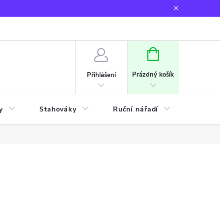
NÁKUPNÍ
KOŠÍK
Prázdný košík
Přihlášení
y
Stahováky
Ruční nářadí
Frézov