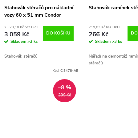
Stahovák stěračů pro nákladní
Stahovák ramínek st
vozy 60 x 51 mm Condor
2 528,10 Kč bez DPH
219,83 Kč bez DPH
3 059 Kč
DO KOŠÍKU
266 Kč
DO
Skladem
>3 ks
Skladem
>3 ks
Stahovák stěračů
Nářadí na demontáž ramí
stěračů
Kód:
C.5478-AB
–8 %
299 Kč