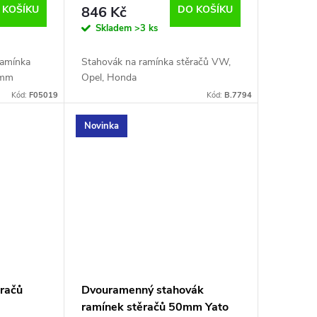
 KOŠÍKU
846 Kč
DO KOŠÍKU
Skladem
>3 ks
ramínka
Stahovák na ramínka stěračů VW,
0mm
Opel, Honda
Kód:
F05019
Kód:
B.7794
Novinka
ěračů
Dvouramenný stahovák
ramínek stěračů 50mm Yato