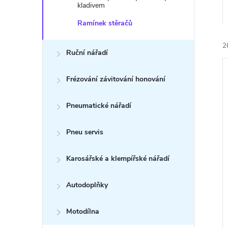
n
kladivem
e
Ramínek stěračů
2
l
Ruční nářadí
Frézování závitování honování
Pneumatické nářadí
í
Pneu servis
i
Karosářské a klempířské nářadí
Autodoplňky
Motodílna