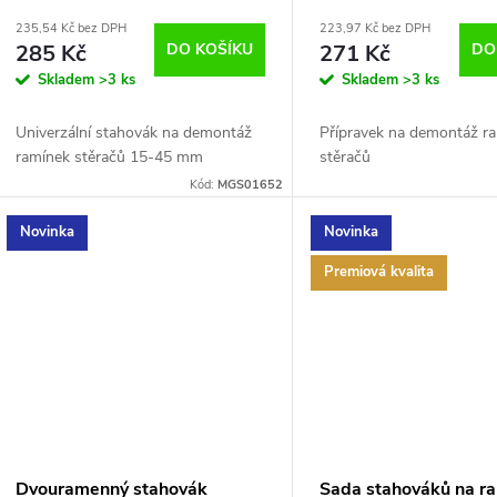
235,54 Kč bez DPH
223,97 Kč bez DPH
285 Kč
DO KOŠÍKU
271 Kč
DO
Skladem
>3 ks
Skladem
>3 ks
Univerzální stahovák na demontáž
Přípravek na demontáž r
ramínek stěračů 15-45 mm
stěračů
Kód:
MGS01652
Novinka
Novinka
Premiová kvalita
Dvouramenný stahovák
Sada stahováků na r