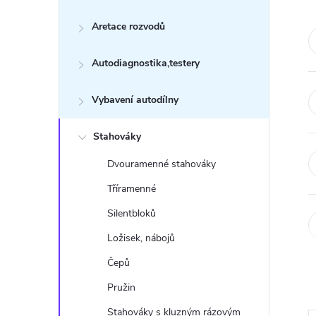
s
Aretace rozvodů
t
Autodiagnostika,testery
r
a
Vybavení autodílny
n
Stahováky
Dvouramenné stahováky
n
Tříramenné
í
Silentbloků
Ložisek, nábojů
p
Čepů
a
Pružin
Stahováky s kluzným rázovým