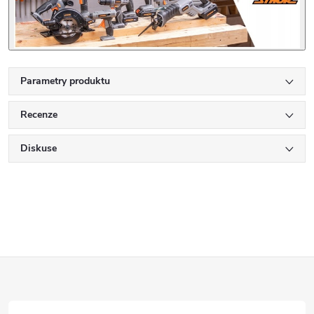
Parametry produktu
Recenze
Diskuse
Z
á