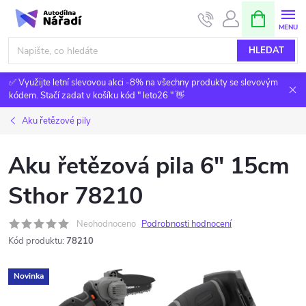
Přejít
NÁKUPNÍ
KOŠÍK
na
obsah
HLEDAT
✅ Využijte letní slevovou akci -8% na všechny produkty se slevovým
kódem. Stačí zadat v košíku kód " leto26 " 👋
Aku řetězové pily
Aku řetězová pila 6" 15cm
Sthor 78210
Neohodnoceno
Podrobnosti hodnocení
Kód produktu:
78210
Novinka