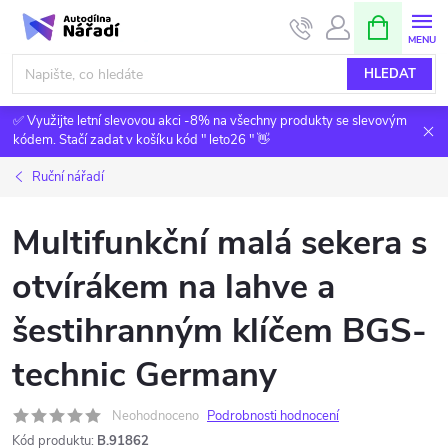
Přejít
NÁKUPNÍ
KOŠÍK
na
obsah
HLEDAT
✅ Využijte letní slevovou akci -8% na všechny produkty se slevovým
kódem. Stačí zadat v košíku kód " leto26 " 👋
Ruční nářadí
Multifunkční malá sekera s
otvírákem na lahve a
šestihranným klíčem BGS-
technic Germany
Neohodnoceno
Podrobnosti hodnocení
Kód produktu:
B.91862