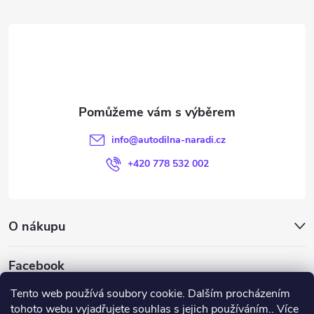
á
p
a
t
info
@
autodilna-naradi.cz
í
+420 778 532 002
O nákupu
Facebook
Tento web používá soubory cookie. Dalším procházením
tohoto webu vyjadřujete souhlas s jejich používáním.. Více