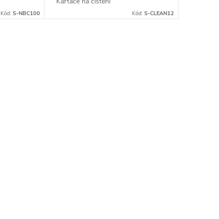
Kartáče na čištění
Kód:
S-NBC100
Kód:
S-CLEAN12