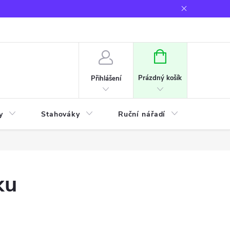
NÁKUPNÍ
KOŠÍK
Prázdný košík
Přihlášení
y
Stahováky
Ruční nářadí
Frézov
ku