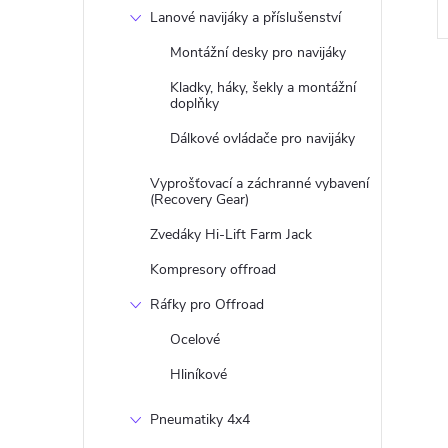
Lanové navijáky a příslušenství
Montážní desky pro navijáky
Kladky, háky, šekly a montážní
doplňky
Dálkové ovládače pro navijáky
l
Vyprošťovací a záchranné vybavení
(Recovery Gear)
Zvedáky Hi-Lift Farm Jack
Kompresory offroad
Ráfky pro Offroad
Ocelové
Hliníkové
í
Pneumatiky 4x4