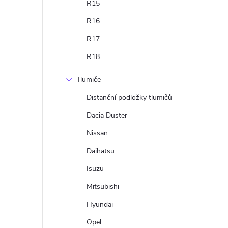
R15
r
R16
R17
R18
Tlumiče
Distanční podložky tlumičů
Dacia Duster
Nissan
i
Daihatsu
Isuzu
Mitsubishi
Hyundai
Opel