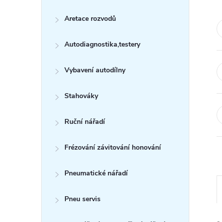
s
Aretace rozvodů
t
Autodiagnostika,testery
r
a
Vybavení autodílny
n
Stahováky
n
Ruční nářadí
í
Frézování závitování honování
p
Pneumatické nářadí
a
Pneu servis