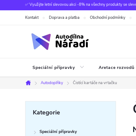
Přejít
✅ Využijte letní slevovou akci -8% na všechny produkty se slev
na
Kontakt
Doprava a platba
Obchodní podmínky
obsah
Speciální přípravky
Aretace rozvodů
Autodoplňky
Čistící kartáče na vrtačku
Domů
P
Přeskočit
Kategorie
kategorie
o
Speciální přípravky