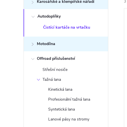
n
Karosářské a klempířské nářadí
3
e
Autodoplňky
l
Čistící kartáče na vrtačku
Motodílna
í
i
Offroad příslušenství
Střešní nosiče
Tažná lana
Kinetická lana
Profesionální tažná lana
Syntetická lana
Lanové pásy na stromy