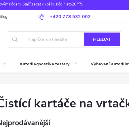
ovým kódem. Stačí zadat v košíku kód " leto26 " 👋
+420 778 532 002
Blog
HLEDAT
Autodiagnostika,testery
Vybavení autodíln
Čistící kartáče na vrtač
Nejprodávanější