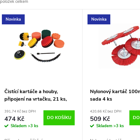
položek celkem
z
V
Novinka
Novinka
e
ý
n
p
p
s
r
p
Čistící kartáče a houby,
Nylonový kartáč 100
o
připojení na vrtačku, 21 ks,
sada 4 ks
r
1/4' prodloužení
391,74 Kč bez DPH
420,66 Kč bez DPH
d
474 Kč
DO KOŠÍKU
509 Kč
DO
o
Skladem
>3 ks
Skladem
>3 ks
u