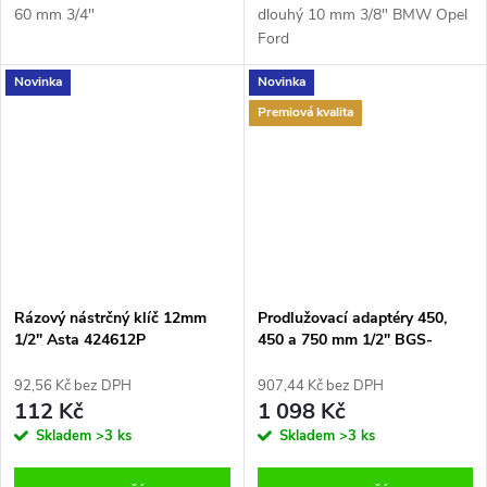
60 mm 3/4"
dlouhý 10 mm 3/8" BMW Opel
Ford
Novinka
Novinka
Premiová kvalita
Rázový nástrčný klíč 12mm
Prodlužovací adaptéry 450,
1/2" Asta 424612P
450 a 750 mm 1/2" BGS-
Germany B.6856-1
92,56 Kč bez DPH
907,44 Kč bez DPH
112 Kč
1 098 Kč
Skladem
>3 ks
Skladem
>3 ks