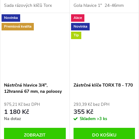
Sada rázových klíčů Torx
Gola hlavice 1" 24-46mm
Novinka
Akce
Premiová kvalita
Novinka
Tip
Nástrčná hlavice 3/4",
Zástrčné klíče TORX T8 - T70
12hranná 67 mm, na poloosy
Iveco Quatros QS54366
975,21 Kč bez DPH
293,39 Kč bez DPH
1 180 Kč
355 Kč
Na dotaz
Skladem
>3 ks
ZOBRAZIT
DO KOŠÍKU