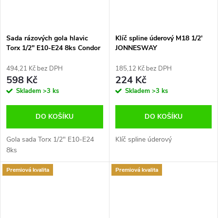
Sada rázových gola hlavic
Klíč spline úderový M18 1/2'
Torx 1/2" E10-E24 8ks Condor
JONNESWAY
E.5280
494,21 Kč bez DPH
185,12 Kč bez DPH
598 Kč
224 Kč
Skladem
>3 ks
Skladem
>3 ks
DO KOŠÍKU
DO KOŠÍKU
Gola sada Torx 1/2" E10-E24
Klíč spline úderový
8ks
Premiová kvalita
Premiová kvalita