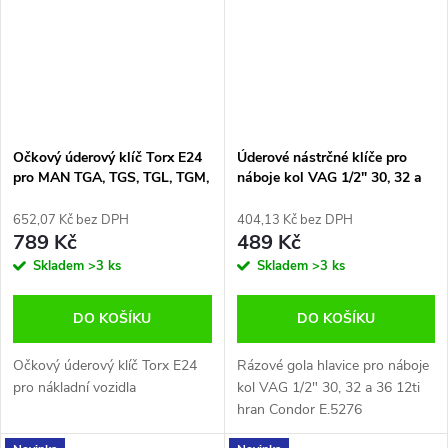
Očkový úderový klíč Torx E24
Úderové nástrčné klíče pro
pro MAN TGA, TGS, TGL, TGM,
náboje kol VAG 1/2" 30, 32 a
TGX Condor E.5056
36 12ti hran Condor E.5276
652,07 Kč bez DPH
404,13 Kč bez DPH
789 Kč
489 Kč
Skladem
>3 ks
Skladem
>3 ks
DO KOŠÍKU
DO KOŠÍKU
Očkový úderový klíč Torx E24
Rázové gola hlavice pro náboje
pro nákladní vozidla
kol VAG 1/2" 30, 32 a 36 12ti
hran Condor E.5276