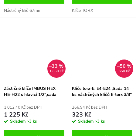
Nástrčný klíč 67mm
Klíče TORX
–33 %
–50 %
1 850 Kč
650 Kč
Zástrčné klíče IMBUS HEX
Klíče torx-E, E4-E24 ,Sada 14
H5-H22 s hlavicí 1/2",sada
ks nástrčných klíčů E-torx 3/8"
26ks
1/2" 1/4"
1 012,40 Kč bez DPH
266,94 Kč bez DPH
1 225 Kč
323 Kč
Skladem
>3 ks
Skladem
>3 ks