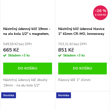
–26 %
1 150 Kč
Nástrčný úderový klíč 19mm -
Nástrčný klíč úderová hlavice
na alu kola 1/2'' s magnetem,
1'' 41mm CR-MO, Jonnesway
Jonnesway S18A4119M
S03A8141
549,59 Kč bez DPH
703,31 Kč bez DPH
665 Kč
851 Kč
Skladem
>3 ks
Skladem
>3 ks
DO KOŠÍKU
DO KOŠÍKU
Nástrčný úderový klíč dlouhý
Rázový klíč 1" 41mm
19mm - na alu kola 1/2''
Novinka
Novinka