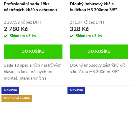
Profesionální sada 18ks
Dlouhý imbusový klíč s
nástrčných klíčů s ochranou
kuličkou H5 300mm 3/8"
na ALU KOLA TECPO
Quatros QS50516A
GERMANY TP300677
2 297,52 Kč bez DPH
271,07 Kč bez DPH
2 780 Kč
328 Kč
Skladem
>3 ks
Skladem
>3 ks
DO KOŠÍKU
DO KOŠÍKU
Sada 18 speciálních nástrčných
Dlouhý imbusový zástrčný klíč
hlavic na kola určených pro
s kuličkou H5 300mm 3/8"
montáž standardních i
poškozených šroubů a matic
Novinka
Novinka
kol
Premiová kvalita