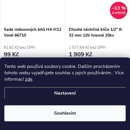
–13 %
2 199 Kč
Sada imbusových bitů H4-H12
Dlouhé nástrčné klíče 1/2" 8-
Vorel 66710
32 mm 12ti hranné 20ks
Magnus MGS13886
81,82 Kč bez DPH
1 577,69 Kč bez DPH
99 Kč
1 909 Kč
Skladem
>3 ks
Skladem
>3 ks
Tento web používá soubory cookie. Dalším procházením
tohoto webu vyjadřujete souhlas s jejich používáním.. Více
DO KOŠÍKU
DO KOŠÍKU
informací
zde
.
Imbusový zástrčné klíče
Dlouhé gola hlavice 1/2" 8-32
Nastavení
mm 12ti hranné
Premiová kvalita
Premiová kvalita
Souhlasím