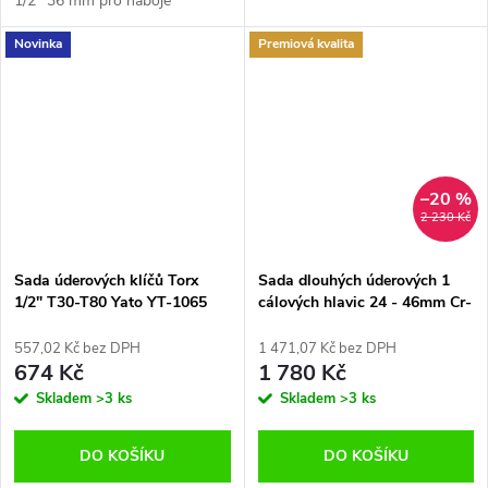
1/2" 36 mm pro náboje
Novinka
Premiová kvalita
–20 %
2 230 Kč
Sada úderových klíčů Torx
Sada dlouhých úderových 1
1/2" T30-T80 Yato YT-1065
cálových hlavic 24 - 46mm Cr-
Mo, 7 ks
557,02 Kč bez DPH
1 471,07 Kč bez DPH
674 Kč
1 780 Kč
Skladem
>3 ks
Skladem
>3 ks
DO KOŠÍKU
DO KOŠÍKU