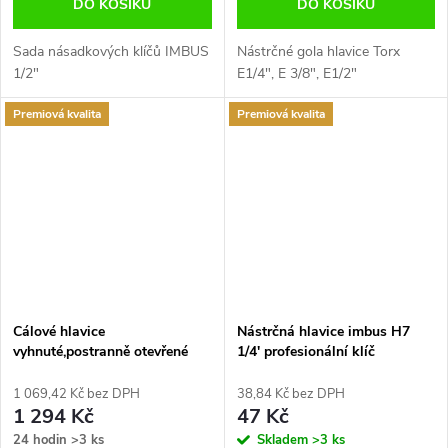
DO KOŠÍKU
DO KOŠÍKU
Sada násadkových klíčů IMBUS
Nástrčné gola hlavice Torx
1/2"
E1/4", E 3/8", E1/2"
Premiová kvalita
Premiová kvalita
Cálové hlavice
Nástrčná hlavice imbus H7
vyhnuté,postranně otevřené
1/4' profesionální klíč
klíče 3/8'-7/8' na liště Condor
Jonnesway
Germany
1 069,42 Kč bez DPH
38,84 Kč bez DPH
1 294 Kč
47 Kč
24 hodin
>3 ks
Skladem
>3 ks