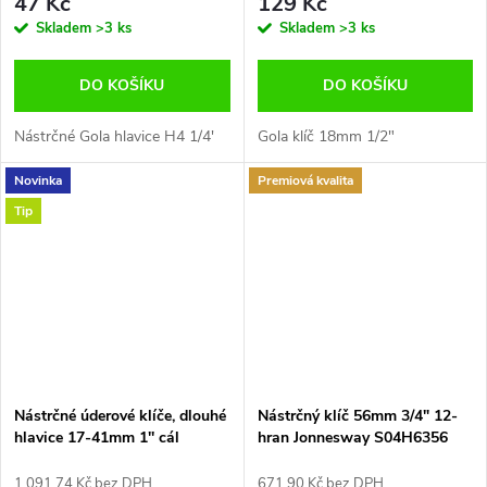
47 Kč
129 Kč
Skladem
>3 ks
Skladem
>3 ks
DO KOŠÍKU
DO KOŠÍKU
Nástrčné Gola hlavice H4 1/4'
Gola klíč 18mm 1/2"
Novinka
Premiová kvalita
Tip
Nástrčné úderové klíče, dlouhé
Nástrčný klíč 56mm 3/4" 12-
hlavice 17-41mm 1'' cál
hran Jonnesway S04H6356
10615/1
1 091,74 Kč bez DPH
671,90 Kč bez DPH