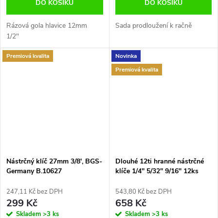
DO KOŠÍKU
DO KOŠÍKU
Rázová gola hlavice 12mm
Sada prodloužení k račně
1/2"
Premiová kvalita
Novinka
Premiová kvalita
Nástrčný klíč 27mm 3/8', BGS-
Dlouhé 12ti hranné nástrčné
Germany B.10627
klíče 1/4" 5/32" 9/16" 12ks
BGS-Germany B.2757
247,11 Kč bez DPH
543,80 Kč bez DPH
299 Kč
658 Kč
Skladem
>3 ks
Skladem
>3 ks