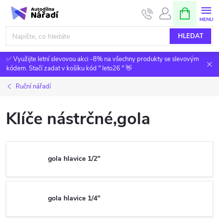
Přejít
NÁKUPNÍ
KOŠÍK
na
obsah
HLEDAT
✅ Využijte letní slevovou akci -8% na všechny produkty se slevovým
kódem. Stačí zadat v košíku kód " leto26 " 👋
Ruční nářadí
Klíče nástrčné,gola
gola hlavice 1/2''
gola hlavice 1/4''