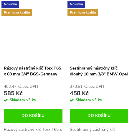
Novinka
Novinka
Premiová kvalita
Premiová kvalita
Rázový nástrčný klíč Torx T65
Šestihranný nástrčný klíč
x 60 mm 3/4" BGS-Germany
dlouhý 10 mm 3/8" BMW Opel
B.5565
Ford BGS-Germany B.9863-10
483,47 Kč bez DPH
378,51 Kč bez DPH
585 Kč
458 Kč
Skladem
>3 ks
Skladem
>3 ks
DO KOŠÍKU
DO KOŠÍKU
Rázový zástrčný klíč Torx T65 x
Šestihranný zástrčný klíč