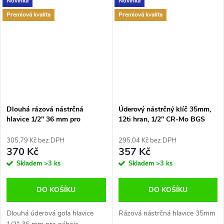
Novinka
Novinka
Premiová kvalita
Premiová kvalita
Dlouhá rázová nástrčná
Úderový nástrčný klíč 35mm,
hlavice 1/2" 36 mm pro
12ti hran, 1/2" CR-Mo BGS
12úhlové náboje Condor
B.5315
CT.1227
305,79 Kč bez DPH
295,04 Kč bez DPH
370 Kč
357 Kč
Skladem
>3 ks
Skladem
>3 ks
DO KOŠÍKU
DO KOŠÍKU
Dlouhá úderová gola hlavice
Rázová nástrčná hlavice 35mm