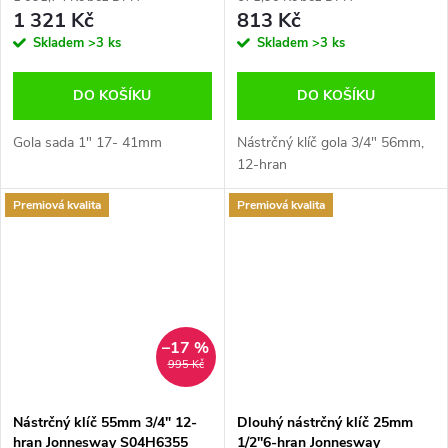
1 321 Kč
813 Kč
Skladem
>3 ks
Skladem
>3 ks
DO KOŠÍKU
DO KOŠÍKU
Gola sada 1" 17- 41mm
Nástrčný klíč gola 3/4" 56mm,
12-hran
Premiová kvalita
Premiová kvalita
–17 %
995 Kč
Nástrčný klíč 55mm 3/4" 12-
Dlouhý nástrčný klíč 25mm
hran Jonnesway S04H6355
1/2''6-hran Jonnesway