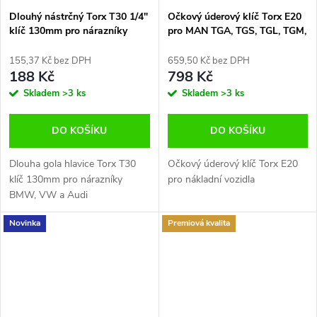
Dlouhý nástrčný Torx T30 1/4"
Očkový úderový klíč Torx E20
klíč 130mm pro nárazníky
pro MAN TGA, TGS, TGL, TGM,
BMW, VW a Audi BGS
TGX Condor E.5055
B.8618-T30
155,37 Kč bez DPH
659,50 Kč bez DPH
188 Kč
798 Kč
Skladem
>3 ks
Skladem
>3 ks
DO KOŠÍKU
DO KOŠÍKU
Dlouha gola hlavice Torx T30
Očkový úderový klíč Torx E20
klíč 130mm pro nárazníky
pro nákladní vozidla
BMW, VW a Audi
Novinka
Premiová kvalita