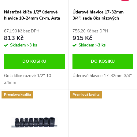
í
s
p
Nástrčné klíče 1/2" úderové
Úderové hlavice 17-32mm
hlavice 10-24mm Cr-m, Asta
3/4'', sada 8ks rázových
p
nástrčných klíčů
r
671,90 Kč bez DPH
756,20 Kč bez DPH
r
813 Kč
915 Kč
o
Skladem
>3 ks
Skladem
>3 ks
o
d
DO KOŠÍKU
DO KOŠÍKU
d
u
Gola klíče rázové 1/2" 10-
Úderové hlavice 17-32mm 3/4''
u
24mm
k
Premiová kvalita
Premiová kvalita
k
t
t
ů
ů