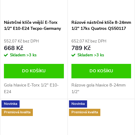
Nástrčné klíče vnější E-Torx
Rázové nástrčné klíče 8-24mm
1/2" E10-E24 Tecpo-Germany
1/2" 17ks Quatros QS50117
TP300477
552,07 Kč bez DPH
652,07 Kč bez DPH
668 Kč
789 Kč
Skladem
>3 ks
Skladem
>3 ks
DO KOŠÍKU
DO KOŠÍKU
Gola hlavice E-Torx 1/2" E10-
Rázove gola hlavice 8-24mm
E24
1/2"
Novinka
Novinka
Premiová kvalita
Premiová kvalita