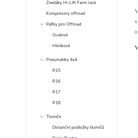
Zvedáky Hi-Lift Farm Jack
í
V
Kompresory offroad
v
Ráfky pro Offroad
o
r
Ocelové
Hliníkové
V
Pneumatiky 4x4
R15
R16
R17
R18
Tlumiče
i
Distanční podložky tlumičů