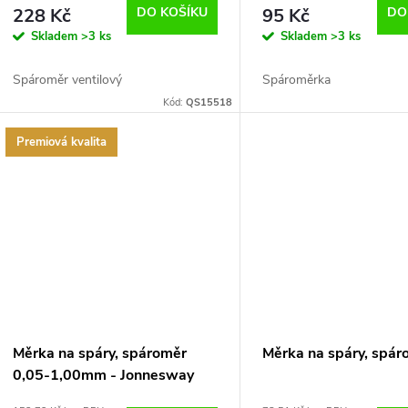
d
228 Kč
DO KOŠÍKU
95 Kč
DO
o
Skladem
>3 ks
Skladem
>3 ks
u
d
Spároměr ventilový
Spároměrka
k
Kód:
QS15518
u
t
Premiová kvalita
k
ů
t
ů
Měrka na spáry, spároměr
Měrka na spáry, spár
0,05-1,00mm - Jonnesway