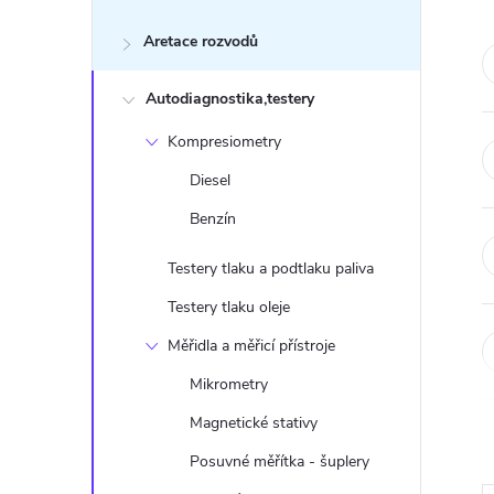
s
Aretace rozvodů
t
Autodiagnostika,testery
r
Kompresiometry
a
Diesel
n
Benzín
n
Testery tlaku a podtlaku paliva
Testery tlaku oleje
í
Měřidla a měřicí přístroje
p
Mikrometry
Magnetické stativy
a
Posuvné měřítka - šuplery