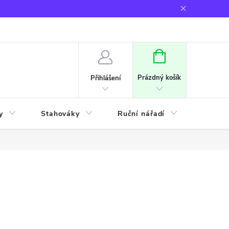
NÁKUPNÍ
KOŠÍK
Prázdný košík
Přihlášení
y
Stahováky
Ruční nářadí
Frézov