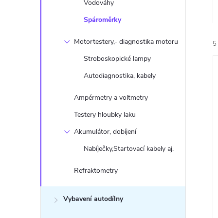
n
Vodováhy
Spároměrky
e
Motortestery,- diagnostika motoru
5
l
Stroboskopické lampy
Autodiagnostika, kabely
Ampérmetry a voltmetry
Testery hloubky laku
í
Akumulátor, dobíjení
i
Nabíječky,Startovací kabely aj.
Refraktometry
Vybavení autodílny