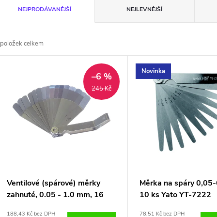
Ř
NEJPRODÁVANĚJŠÍ
NEJLEVNĚJŠÍ
a
položek celkem
z
V
Novinka
e
–6 %
ý
245 Kč
n
p
p
s
r
p
Ventilové (spárové) měrky
Měrka na spáry 0,0
o
zahnuté, 0.05 - 1.0 mm, 16
10 ks Yato YT-7222
r
listů
188,43 Kč bez DPH
78,51 Kč bez DPH