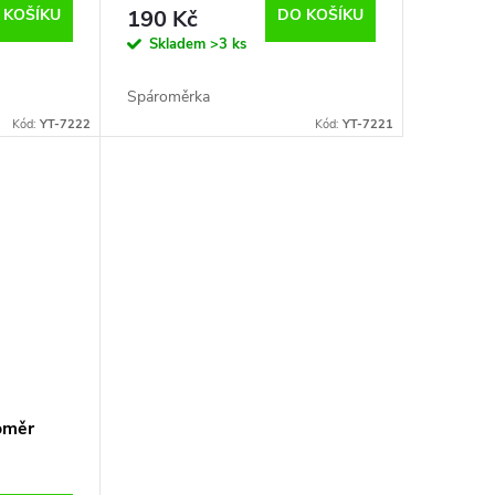
 KOŠÍKU
190 Kč
DO KOŠÍKU
Skladem
>3 ks
Spároměrka
Kód:
YT-7222
Kód:
YT-7221
oměr