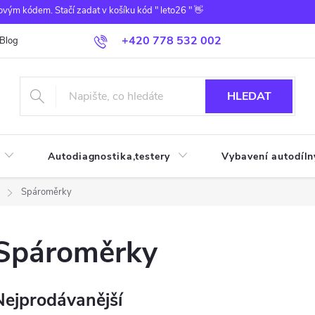
ovým kódem. Stačí zadat v košíku kód " leto26 " 👋
+420 778 532 002
Blog
HLEDAT
Autodiagnostika,testery
Vybavení autodíln
Spároměrky
Spároměrky
Nejprodávanější