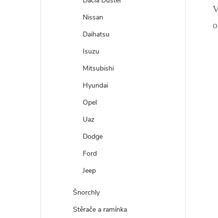
Dacia Duster
V
Nissan
o
Daihatsu
Isuzu
Mitsubishi
Hyundai
Opel
Uaz
Dodge
Ford
Jeep
Šnorchly
Stěrače a ramínka