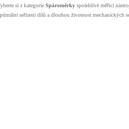
yberte si z kategorie
Spároměrky
spolehlivé měřicí nástro
u
ptimální seřízení dílů a dlouhou životnost mechanických so