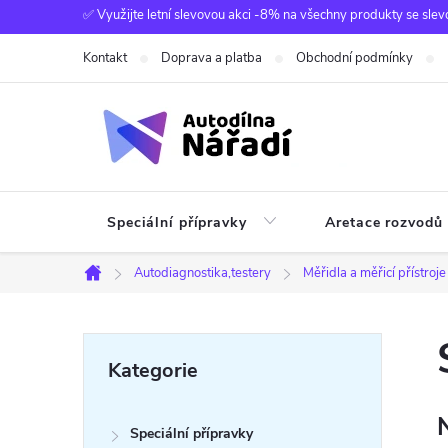
Přejít
✅ Využijte letní slevovou akci -8% na všechny produkty se slev
na
Kontakt
Doprava a platba
Obchodní podmínky
obsah
Speciální přípravky
Aretace rozvodů
Autodiagnostika,testery
Měřidla a měřicí přístroje
Domů
P
Přeskočit
Kategorie
kategorie
o
Speciální přípravky