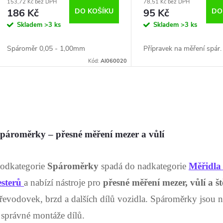
153,72 Kč bez DPH
78,51 Kč bez DPH
186 Kč
DO KOŠÍKU
95 Kč
DO
Skladem
>3 ks
Skladem
>3 ks
Spároměr 0,05 - 1,00mm
Přípravek na měření spár.
Kód:
AI060020
O
v
pároměrky – přesné měření mezer a vůlí
á
odkategorie
Spároměrky
spadá do nadkategorie
Měřidla 
d
esterů
a nabízí nástroje pro
přesné měření mezer, vůlí a š
a
řevodovek, brzd a dalších dílů vozidla. Spároměrky jsou ne
 správné montáže dílů.