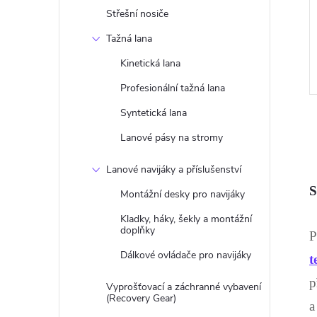
Střešní nosiče
Tažná lana
Kinetická lana
Profesionální tažná lana
Syntetická lana
Lanové pásy na stromy
Lanové navijáky a příslušenství
S
Montážní desky pro navijáky
l
Kladky, háky, šekly a montážní
doplňky
P
Dálkové ovládače pro navijáky
t
p
Vyprošťovací a záchranné vybavení
(Recovery Gear)
a