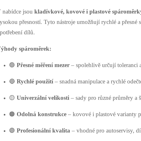
c
 nabídce jsou
kladívkové, kovové i plastové spároměrk
ysokou přesností. Tyto nástroje umožňují rychlé a přesné 
p
potřebení dílů.
v
ýhody spároměrek:
k
🟢
Přesné měření mezer
– spolehlivě určují toleranci 
y
🔵
Rychlé použití
– snadná manipulace a rychlé odečt
v
ý
🟡
Univerzální velikosti
– sady pro různé průměry a š
p
🟠
Odolná konstrukce
– kovové i plastové varianty 
🟣
Profesionální kvalita
– vhodné pro autoservisy, dí
s