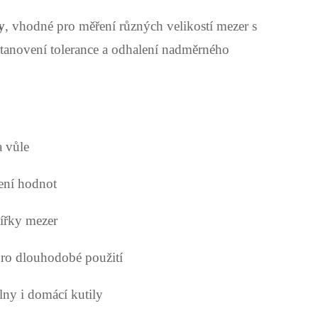
y
, vhodné pro měření různých velikostí mezer s
stanovení tolerance a odhalení nadměrného
a vůle
ení hodnot
ířky mezer
pro dlouhodobé použití
lny i domácí kutily