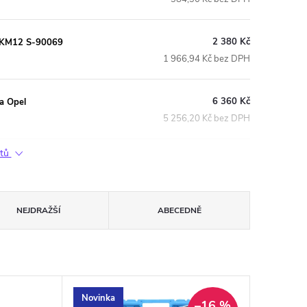
2 380 Kč
4-KM12 S-90069
1 966,94 Kč bez DPH
6 360 Kč
a Opel
5 256,20 Kč bez DPH
ktů
NEJDRAŽŠÍ
ABECEDNĚ
Novinka
–16 %