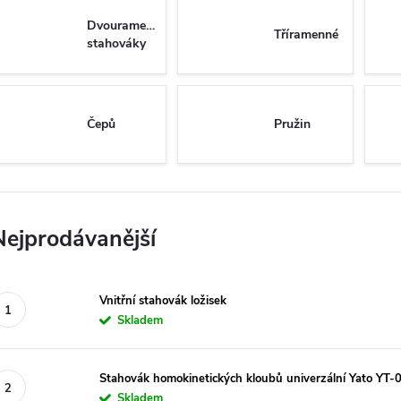
Dvouramenné
Tříramenné
stahováky
Čepů
Pružin
Nejprodávanější
Vnitřní stahovák ložisek
Skladem
Stahovák homokinetických kloubů univerzální Yato YT
Skladem