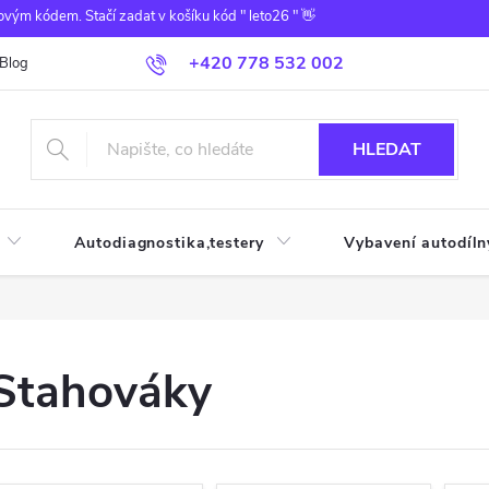
ovým kódem. Stačí zadat v košíku kód " leto26 " 👋
+420 778 532 002
Blog
HLEDAT
Autodiagnostika,testery
Vybavení autodíln
Stahováky