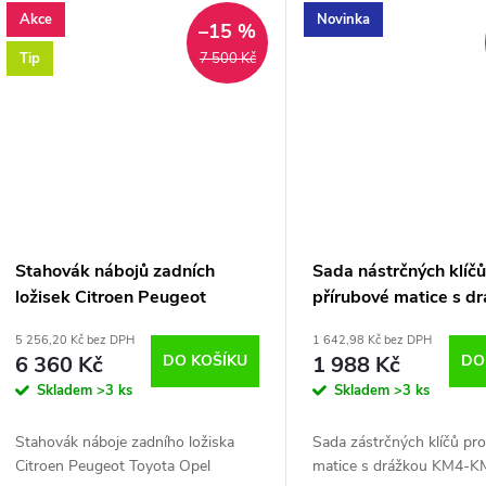
t
k
Akce
Novinka
–15 %
ů
Tip
7 500 Kč
t
ů
Stahovák nábojů zadních
Sada nástrčných klíčů
ložisek Citroen Peugeot
přírubové matice s d
Toyota Opel
KM4-KM12 9ks Falco
5 256,20 Kč bez DPH
1 642,98 Kč bez DPH
F08242
6 360 Kč
DO KOŠÍKU
1 988 Kč
DO
Skladem
>3 ks
Skladem
>3 ks
Stahovák náboje zadního ložiska
Sada zástrčných klíčů pro
Citroen Peugeot Toyota Opel
matice s drážkou KM4-K