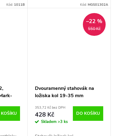
Kód:
1011B
Kód:
MGS01302A
–22 %
550 Kč
2,
Dvouramenný stahovák na
 Mark-
ložiska kol 19-35 mm
353,72 Kč bez DPH
 KOŠÍKU
428 Kč
DO KOŠÍKU
Skladem
>3 ks