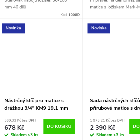
Stahovák nábojů ložisek 30-100
Přípravek na demontáž sil
mm 46 dílů
matice s ložiskem Mark-
Kód:
1008D
Novinka
Novinka
Nástrčný klíč pro matice s
Sada nástrčných klíčů
drážkou 3/4" KM9 19,1 mm
přírubové matice s d
Falcon F08259
KM4-KM12 DIN 981, 9
560,33 Kč bez DPH
1 975,21 Kč bez DPH
CrV 1/2" a 3/4" Magn
678 Kč
DO KOŠÍKU
2 390 Kč
DO
MGS2267
Skladem
>3 ks
Skladem
>3 ks