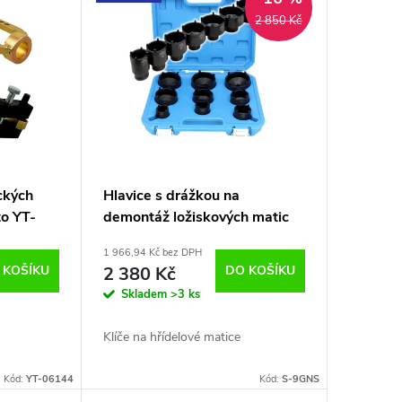
2 850 Kč
ckých
Hlavice s drážkou na
to YT-
demontáž ložiskových matic
KM4-KM12 S-90069
1 966,94 Kč bez DPH
 KOŠÍKU
2 380 Kč
DO KOŠÍKU
Skladem
>3 ks
Klíče na hřídelové matice
Kód:
YT-06144
Kód:
S-9GNS