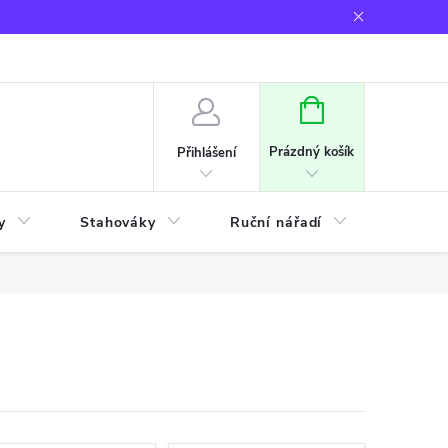
NÁKUPNÍ
KOŠÍK
Prázdný košík
Přihlášení
y
Stahováky
Ruční nářadí
Frézov