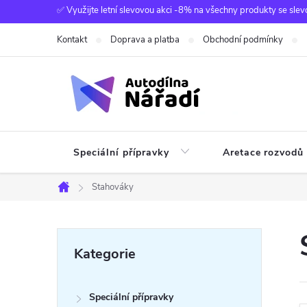
Přejít
✅ Využijte letní slevovou akci -8% na všechny produkty se slev
na
Kontakt
Doprava a platba
Obchodní podmínky
obsah
Speciální přípravky
Aretace rozvodů
Stahováky
Domů
P
Přeskočit
Kategorie
kategorie
o
Speciální přípravky