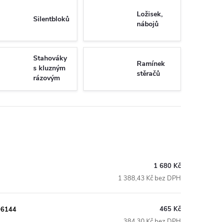
Ložisek,
Silentbloků
nábojů
Stahováky
Ramínek
s kluzným
stěračů
rázovým
kladivem
1 680 Kč
1 388,43 Kč bez DPH
465 Kč
-06144
384,30 Kč bez DPH