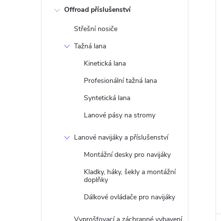
Offroad příslušenství
Střešní nosiče
í
Tažná lana
i
Kinetická lana
Profesionální tažná lana
Syntetická lana
Lanové pásy na stromy
Lanové navijáky a příslušenství
Montážní desky pro navijáky
Kladky, háky, šekly a montážní
doplňky
Dálkové ovládače pro navijáky
Vyprošťovací a záchranné vybavení