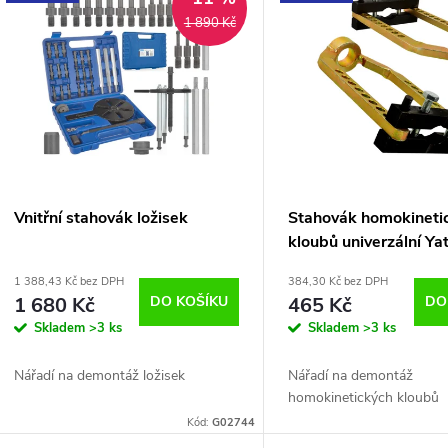
e
ý
1 890 Kč
n
p
p
s
r
p
Vnitřní stahovák ložisek
Stahovák homokineti
o
kloubů univerzální Ya
r
06144
1 388,43 Kč bez DPH
384,30 Kč bez DPH
d
1 680 Kč
DO KOŠÍKU
465 Kč
DO
o
Skladem
>3 ks
Skladem
>3 ks
u
d
Nářadí na demontáž ložisek
Nářadí na demontáž
k
homokinetických kloubů
u
Kód:
G02744