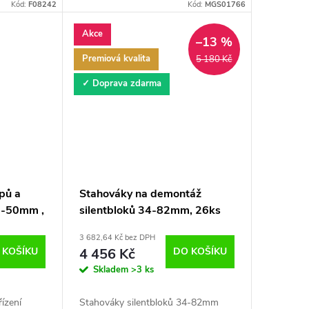
Kód:
F08242
Kód:
MGS01766
Akce
–13 %
Premiová kvalita
5 180 Kč
✓ Doprava zdarma
pů a
Stahováky na demontáž
30-50mm ,
silentbloků 34-82mm, 26ks
Magnus
3 682,64 Kč bez DPH
 KOŠÍKU
4 456 Kč
DO KOŠÍKU
Skladem
>3 ks
řízení
Stahováky silentbloků 34-82mm