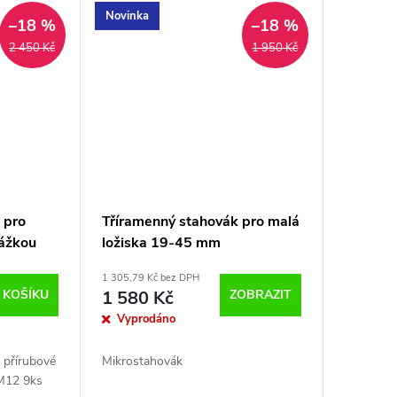
Novinka
–18 %
–18 %
2 450 Kč
1 950 Kč
 pro
Tříramenný stahovák pro malá
rážkou
ložiska 19-45 mm
n
1 305,79 Kč bez DPH
 KOŠÍKU
1 580 Kč
ZOBRAZIT
Vyprodáno
 přírubové
Mikrostahovák
M12 9ks