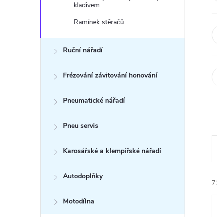
n
kladivem
e
Ramínek stěračů
l
Ruční nářadí
Frézování závitování honování
Pneumatické nářadí
Pneu servis
Karosářské a klempířské nářadí
Autodoplňky
7
Motodílna