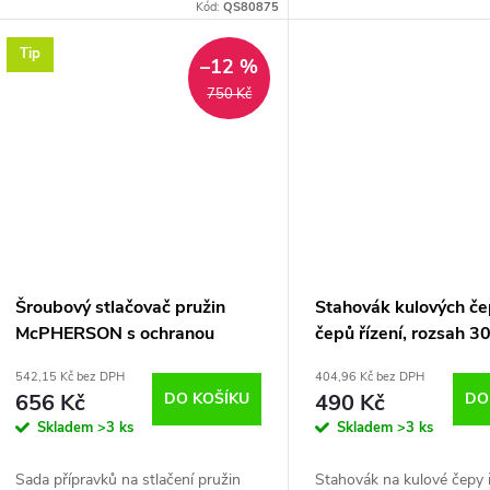
Kód:
QS80875
Tip
–12 %
750 Kč
Šroubový stlačovač pružin
Stahovák kulových če
McPHERSON s ochranou
čepů řízení, rozsah 
šířka čelistí 22 mm
542,15 Kč bez DPH
404,96 Kč bez DPH
656 Kč
DO KOŠÍKU
490 Kč
DO
Skladem
>3 ks
Skladem
>3 ks
Sada přípravků na stlačení pružin
Stahovák na kulové čepy 