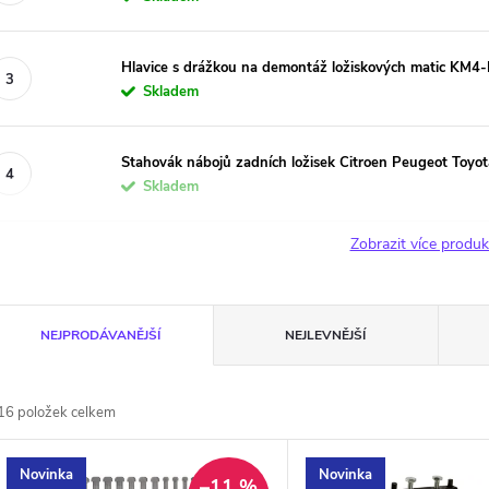
Hlavice s drážkou na demontáž ložiskových matic KM
Skladem
Stahovák nábojů zadních ložisek Citroen Peugeot Toyot
Skladem
Zobrazit více produ
Ř
NEJPRODÁVANĚJŠÍ
NEJLEVNĚJŠÍ
a
16
položek celkem
z
V
Novinka
Novinka
–11 %