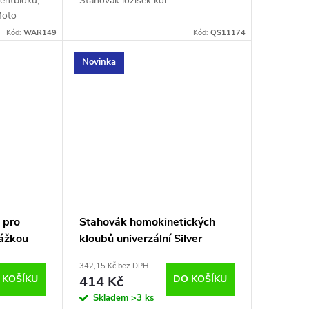
entbloku,
Stahovák ložisek kol
Moto
Kód:
WAR149
Kód:
QS11174
Novinka
 pro
Stahovák homokinetických
rážkou
kloubů univerzální Silver
 dílů.
S10969
342,15 Kč bez DPH
us
 KOŠÍKU
414 Kč
DO KOŠÍKU
Skladem
>3 ks