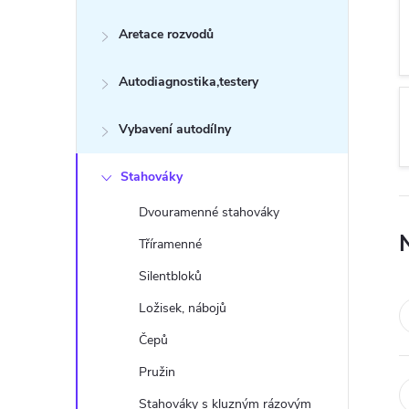
s
Aretace rozvodů
t
Autodiagnostika,testery
r
a
Vybavení autodílny
n
Stahováky
Dvouramenné stahováky
n
Tříramenné
í
Silentbloků
Ložisek, nábojů
p
Čepů
a
Pružin
Stahováky s kluzným rázovým