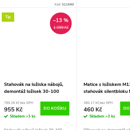
Kód:
S11690
Tip
–13 %
1 099 Kč
Stahovák na ložiska nábojů,
Matice s ložiskem M1
demontáž ložisek 30-100
stahovák silentbloku
mm, 46 dílů
Moto
789,26 Kč bez DPH
380,17 Kč bez DPH
955 Kč
DO KOŠÍKU
460 Kč
DO
Skladem
>3 ks
Skladem
>3 ks