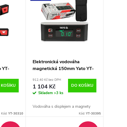
Elektronická vodováha
 YT-
magnetická 150mm Yato YT-
30395
912,40 Kč bez DPH
 KOŠÍKU
1 104 Kč
DO KOŠÍKU
Skladem
>3 ks
Vodováha s displejem a magnety
Kód:
YT-30310
Kód:
YT-30395