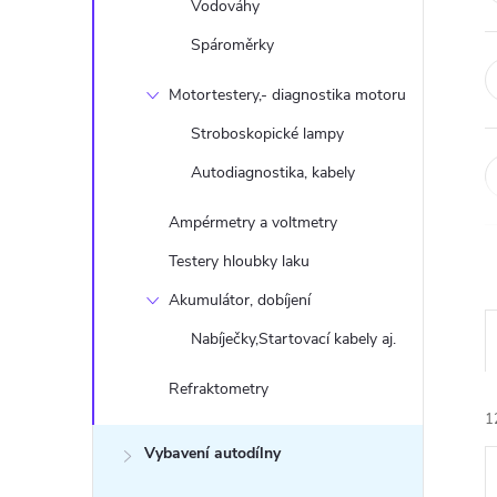
n
Vodováhy
Spároměrky
e
Motortestery,- diagnostika motoru
l
Stroboskopické lampy
Autodiagnostika, kabely
Ampérmetry a voltmetry
Testery hloubky laku
Akumulátor, dobíjení
Nabíječky,Startovací kabely aj.
Refraktometry
1
Vybavení autodílny