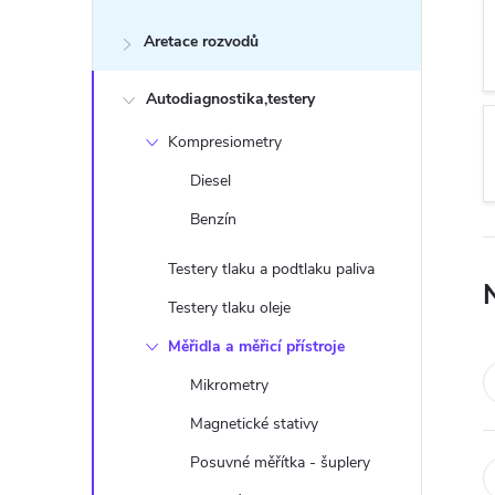
s
Aretace rozvodů
t
Autodiagnostika,testery
r
Kompresiometry
a
Diesel
n
Benzín
n
Testery tlaku a podtlaku paliva
Testery tlaku oleje
í
Měřidla a měřicí přístroje
p
Mikrometry
Magnetické stativy
a
Posuvné měřítka - šuplery