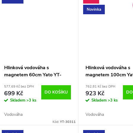
t
k
Novinka
ů
t
ů
Hlinková vodováha s
Hlinková vodováha s
magnetem 60cm Yato YT-
magnetem 100cm Yat
30311
30313
577,69 Kč bez DPH
762,81 Kč bez DPH
699 Kč
DO KOŠÍKU
923 Kč
DO
Skladem
>3 ks
Skladem
>3 ks
Vodováha
Vodováha
Kód:
YT-30311