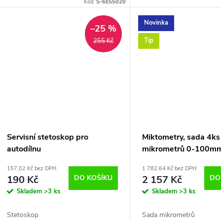
Kód:
S-6ES5020
Novinka
–25 %
Tip
255 Kč
Servisní stetoskop pro
Miktometry, sada 4ks
autodílnu
mikrometrů 0-100m
157,02 Kč bez DPH
1 782,64 Kč bez DPH
190 Kč
DO KOŠÍKU
2 157 Kč
DO
Skladem
>3 ks
Skladem
>3 ks
Stetoskop
Sada mikrometrů