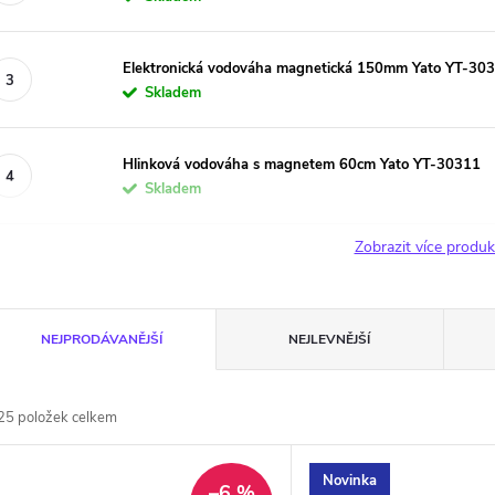
Elektronická vodováha magnetická 150mm Yato YT-30
Skladem
Hlinková vodováha s magnetem 60cm Yato YT-30311
Skladem
Zobrazit více produ
Ř
NEJPRODÁVANĚJŠÍ
NEJLEVNĚJŠÍ
a
25
položek celkem
z
V
Novinka
–6 %