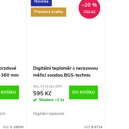
Novinka
–20 %
Premiová kvalita
750 Kč
 brzdové
Digitální teploměr s nerezovou
0-360 mm
měřicí sondou BGS-technic
Germany
491,74 Kč bez DPH
 KOŠÍKU
595 Kč
DO KOŠÍKU
Skladem
>3 ks
ých
Digitální teploměr
Kód:
S-1BDW
Kód:
B.8714