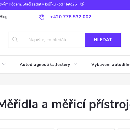
ovým kódem. Stačí zadat v košíku kód " leto26 " 👋
+420 778 532 002
Blog
HLEDAT
Autodiagnostika,testery
Vybavení autodíln
Měřidla a měřicí přístro