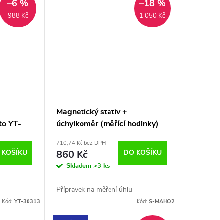
–6 %
–18 %
988 Kč
1 050 Kč
Magnetický stativ +
o YT-
úchylkoměr (měřící hodinky)
710,74 Kč bez DPH
 KOŠÍKU
860 Kč
DO KOŠÍKU
Skladem
>3 ks
Přípravek na měření úhlu
Kód:
YT-30313
Kód:
S-MAHO2