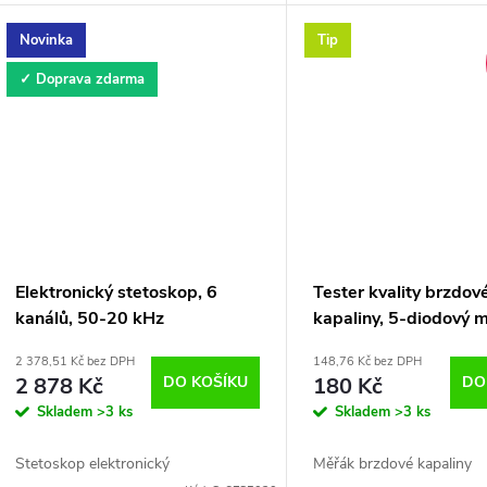
Novinka
Tip
✓ Doprava zdarma
Elektronický stetoskop, 6
Tester kvality brzdov
kanálů, 50-20 kHz
kapaliny, 5-diodový 
S-5LFT
2 378,51 Kč bez DPH
148,76 Kč bez DPH
2 878 Kč
DO KOŠÍKU
180 Kč
DO
Skladem
>3 ks
Skladem
>3 ks
Stetoskop elektronický
Měřák brzdové kapaliny