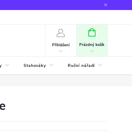
NÁKUPNÍ
KOŠÍK
Prázdný košík
Přihlášení
y
Stahováky
Ruční nářadí
Frézov
je