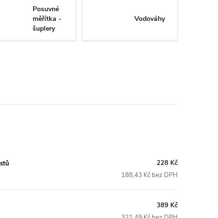
Posuvné
měřítka -
Vodováhy
šuplery
228 Kč
istů
188,43 Kč bez DPH
389 Kč
321,49 Kč bez DPH