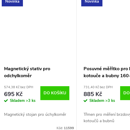
Novinka
Novinka
Magnetický stativ pro
Posuvné měřítko pro
odchylkoměr
kotouče a bubny 16
Satra
574,38 Kč bez DPH
731,40 Kč bez DPH
695 Kč
DO KOŠÍKU
885 Kč
DO
Skladem
>3 ks
Skladem
>3 ks
Magnetický stojan pro úchylkoměr
Třmen pro měření brzdov
kotoučů a bubnů
Kód:
11599