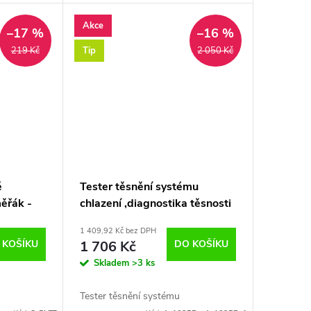
Akce
–17 %
–16 %
Tip
219 Kč
2 050 Kč
é
Tester těsnění systému
měřák -
chlazení ,diagnostika těsnosti
hlavy + kapalina
1 409,92 Kč bez DPH
 KOŠÍKU
1 706 Kč
DO KOŠÍKU
Skladem
>3 ks
Tester těsnění systému