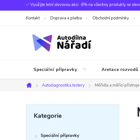
Přejít
✅ Využijte letní slevovou akci -8% na všechny produkty se slev
na
Kontakt
Doprava a platba
Obchodní podmínky
obsah
Speciální přípravky
Aretace rozvodů
Autodiagnostika,testery
Měřidla a měřicí přístroje
Domů
P
Přeskočit
Kategorie
kategorie
o
Speciální přípravky