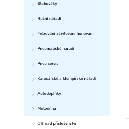
Stahováky
Ruční nářadí
í
i
Frézování závitování honování
Pneumatické nářadí
Pneu servis
Karosářské a klempířské nářadí
Autodoplňky
Motodílna
Offroad příslušenství