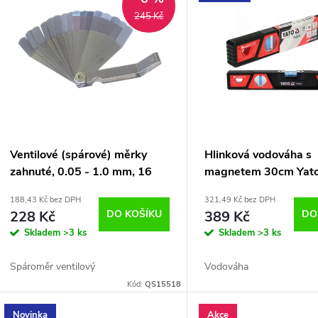
e
ý
245 Kč
n
p
p
s
r
p
Ventilové (spárové) měrky
Hlinková vodováha s
o
zahnuté, 0.05 - 1.0 mm, 16
magnetem 30cm Yato
r
listů
30310
188,43 Kč bez DPH
321,49 Kč bez DPH
d
228 Kč
DO KOŠÍKU
389 Kč
DO
o
Skladem
>3 ks
Skladem
>3 ks
u
d
Spároměr ventilový
Vodováha
k
Kód:
QS15518
u
Novinka
Akce