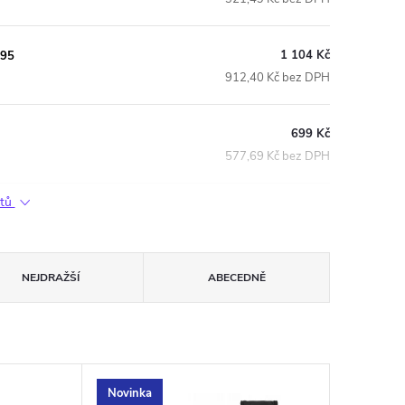
1 104 Kč
395
912,40 Kč bez DPH
699 Kč
577,69 Kč bez DPH
ktů
NEJDRAŽŠÍ
ABECEDNĚ
Novinka