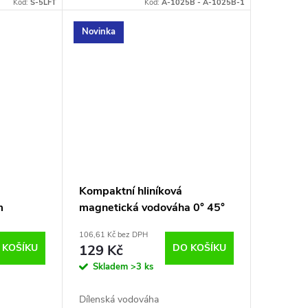
Kód:
S-5LFT
Kód:
A-1025B - A-1025B-1
Novinka
Kompaktní hliníková
m
magnetická vodováha 0° 45°
90° Vorel 16300
106,61 Kč bez DPH
 KOŠÍKU
129 Kč
DO KOŠÍKU
Skladem
>3 ks
Dílenská vodováha