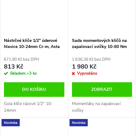
Nástrčné klíče 1/2" úderové
Sada momentových klíčů na
hlavice 10-24mm Cr-m, Asta
zapalovací svíčky 10-60 Nm
magnetické nástrčné klíče 3/8"
Yato YT-07843
671,90 Kč bez DPH
1 636,36 Kč bez DPH
813 Kč
1 980 Kč
Skladem
>3 ks
Vyprodáno
DO KOŠÍKU
ZOBRAZIT
Gola klíče rázové 1/2" 10-
Momenťáky na zapalovací
24mm
svíčky
Novinka
Novinka