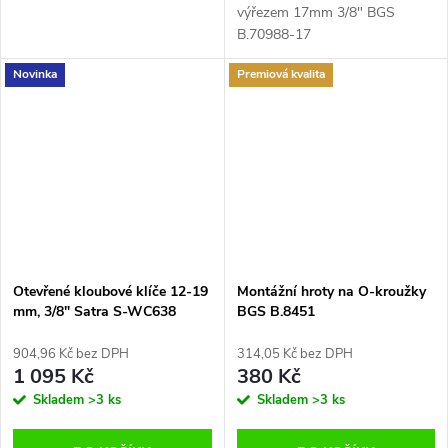
výřezem 17mm 3/8" BGS
B.70988-17
Novinka
Premiová kvalita
Otevřené kloubové klíče 12-19
Montážní hroty na O-kroužky
mm, 3/8" Satra S-WC638
BGS B.8451
904,96 Kč bez DPH
314,05 Kč bez DPH
1 095 Kč
380 Kč
Skladem
>3 ks
Skladem
>3 ks