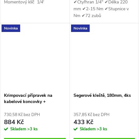
Momentový klíč 1/4'
✔Čtyřhran 1/4" ✔Délka 220
mm ✔2-15 Nm ✔Stupnice v
Nm ✔72 zubů
Novinka
Novinka
Krimpovací přípravek na
Segerové kleště, 180mm, 4ks
kabelové koncovky +
koncovky 65 ks., 6,0-50mm2
730,58 Kč bez DPH
357,85 Kč bez DPH
884 Kč
433 Kč
Skladem
>3 ks
Skladem
>3 ks