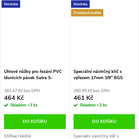
Novinka
Novinka
Premiová kvalita
Úhlové nůžky pro řezání PVC
Speciální nástrčný klíč s
těsnicích pásek Satra S-
výřezem 17mm 3/8" BGS
PP6MF
B.70988-17
383,47 Kč bez DPH
380,99 Kč bez DPH
464 Kč
461 Kč
Skladem
>3 ks
Skladem
>3 ks
DO KOŠÍKU
DO KOŠÍKU
Stříhací kleště
Speciální zástrčný klíč s