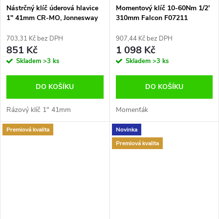
Nástrčný klíč úderová hlavice
Momentový klíč 10-60Nm 1/2'
1'' 41mm CR-MO, Jonnesway
310mm Falcon F07211
S03A8141
703,31 Kč bez DPH
907,44 Kč bez DPH
851 Kč
1 098 Kč
Skladem
>3 ks
Skladem
>3 ks
DO KOŠÍKU
DO KOŠÍKU
Rázový klíč 1" 41mm
Momenťák
Premiová kvalita
Novinka
Premiová kvalita