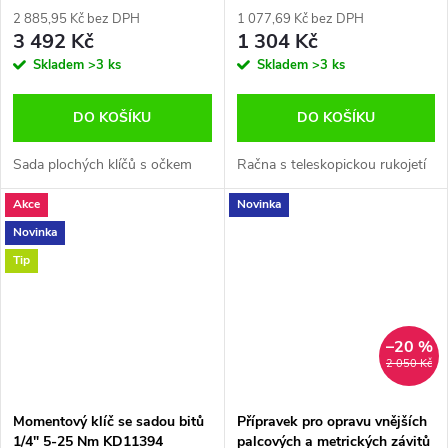
2 885,95 Kč bez DPH
1 077,69 Kč bez DPH
3 492 Kč
1 304 Kč
Skladem
>3 ks
Skladem
>3 ks
DO KOŠÍKU
DO KOŠÍKU
Sada plochých klíčů s očkem
Račna s teleskopickou rukojetí
Akce
Novinka
Novinka
Tip
–20 %
2 050 Kč
Momentový klíč se sadou bitů
Přípravek pro opravu vnějších
1/4" 5-25 Nm KD11394
palcových a metrických závitů