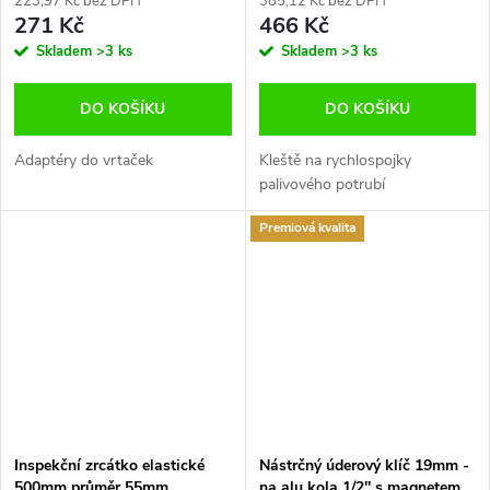
223,97 Kč bez DPH
385,12 Kč bez DPH
271 Kč
466 Kč
Skladem
>3 ks
Skladem
>3 ks
DO KOŠÍKU
DO KOŠÍKU
Adaptéry do vrtaček
Kleště na rychlospojky
palivového potrubí
Premiová kvalita
Inspekční zrcátko elastické
Nástrčný úderový klíč 19mm -
500mm průměr 55mm
na alu kola 1/2'' s magnetem,