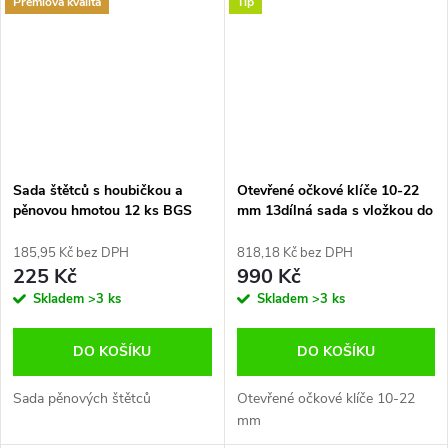
Premiová kvalita
Tip
Sada štětců s houbičkou a
Otevřené očkové klíče 10-22
pěnovou hmotou 12 ks BGS
mm 13dílná sada s vložkou do
B.76520
vozíku
185,95 Kč bez DPH
818,18 Kč bez DPH
225 Kč
990 Kč
Skladem
>3 ks
Skladem
>3 ks
DO KOŠÍKU
DO KOŠÍKU
Sada pěnových štětců
Otevřené očkové klíče 10-22
mm