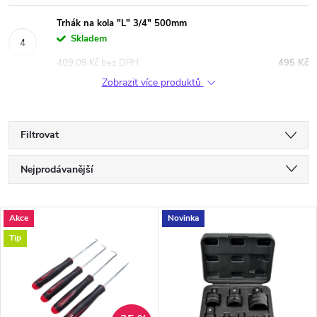
Trhák na kola "L" 3/4" 500mm
Skladem
409,09 Kč bez DPH
495 Kč
Zobrazit více produktů
Filtrovat
Ř
Nejprodávanější
a
Nejlevnější
V
Akce
Novinka
Nejdražší
z
Tip
ý
Abecedně
e
p
n