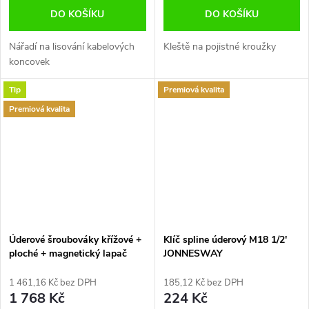
DO KOŠÍKU
DO KOŠÍKU
Nářadí na lisování kabelových
Kleště na pojistné kroužky
koncovek
Tip
Premiová kvalita
Premiová kvalita
Úderové šroubováky křížové +
Klíč spline úderový M18 1/2'
ploché + magnetický lapač
JONNESWAY
sada 7 ks JONNESWAY
D70PP07S
1 461,16 Kč bez DPH
185,12 Kč bez DPH
1 768 Kč
224 Kč