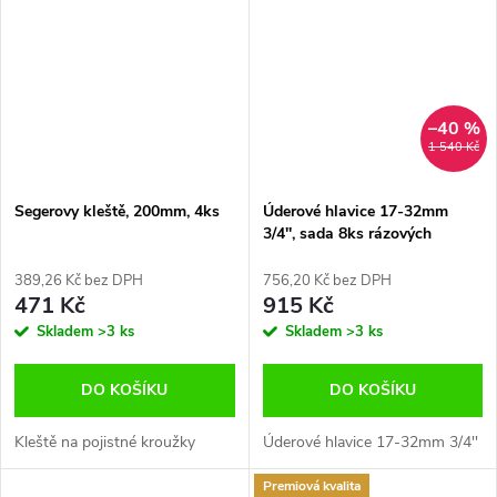
–40 %
1 540 Kč
Segerovy kleště, 200mm, 4ks
Úderové hlavice 17-32mm
3/4'', sada 8ks rázových
nástrčných klíčů
389,26 Kč bez DPH
756,20 Kč bez DPH
471 Kč
915 Kč
Skladem
>3 ks
Skladem
>3 ks
DO KOŠÍKU
DO KOŠÍKU
Kleště na pojistné kroužky
Úderové hlavice 17-32mm 3/4''
Premiová kvalita