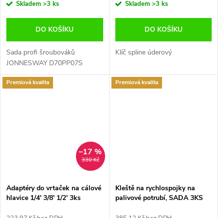
Skladem
>3 ks
Skladem
>3 ks
DO KOŠÍKU
DO KOŠÍKU
Sada profi šroubováků
Klíč spline úderový
JONNESWAY D70PP07S
Premiová kvalita
Premiová kvalita
–17 %
330 Kč
Adaptéry do vrtaček na cálové
Kleště na rychlospojky na
hlavice 1/4' 3/8' 1/2' 3ks
palivové potrubí, SADA 3KS
CONDOR