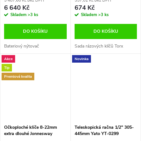
5 487,60 Kč bez DPH
557,02 Kč bez DPH
6 640 Kč
674 Kč
Skladem
>3 ks
Skladem
>3 ks
DO KOŠÍKU
DO KOŠÍKU
Bateriový nýtovač
Sada rázových klíčů Torx
Akce
Novinka
Tip
Premiová kvalita
Očkoploché klíče 8-22mm
Teleskopická račna 1/2" 305-
extra dlouhé Jonnesway
445mm Yato YT-0299
W80110S