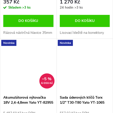
357 Kč
1 270 Kč
Skladem
>3 ks
24 hodin
>3 ks
DO KOŠÍKU
DO KOŠÍKU
Rázová nástrčná hlavice 35mm
Lisovací kleště na konektory
Novinka
Novinka
–5 %
6 990 Kč
Akumulátorová nýtovačka
Sada úderových klíčů Torx
18V 2,4-4,8mm Yato YT-82955
1/2" T30-T80 Yato YT-1065