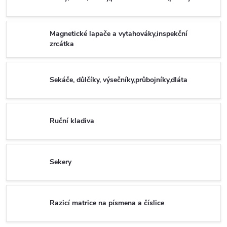
Magnetické lapače a vytahováky,inspekční
zrcátka
Sekáče, důlčíky, výsečníky,průbojníky,dláta
Ruční kladiva
Sekery
Razicí matrice na písmena a číslice