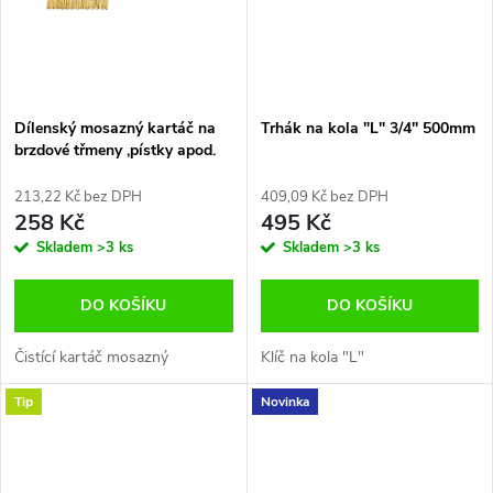
ů
Dílenský mosazný kartáč na
Trhák na kola "L" 3/4" 500mm
brzdové třmeny ,pístky apod.
250mm BGS-Germany
213,22 Kč bez DPH
409,09 Kč bez DPH
258 Kč
495 Kč
Skladem
>3 ks
Skladem
>3 ks
DO KOŠÍKU
DO KOŠÍKU
Čistící kartáč mosazný
Klíč na kola "L"
Tip
Novinka