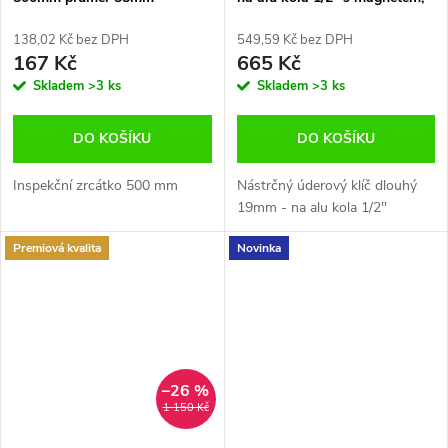
Jonnesway S18A4119M
138,02 Kč bez DPH
549,59 Kč bez DPH
167 Kč
665 Kč
Skladem
>3 ks
Skladem
>3 ks
DO KOŠÍKU
DO KOŠÍKU
Inspekční zrcátko 500 mm
Nástrčný úderový klíč dlouhý
19mm - na alu kola 1/2''
Premiová kvalita
Novinka
–26 %
1 150 Kč