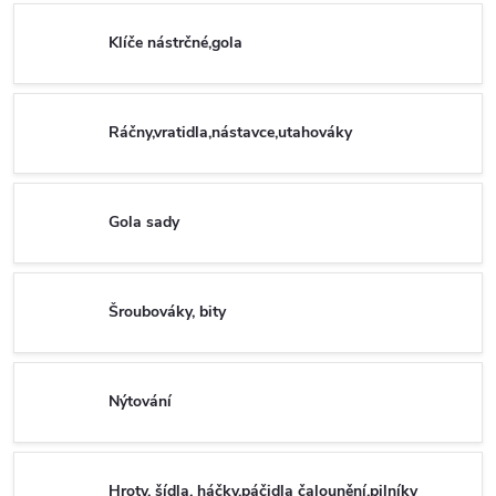
Klíče nástrčné,gola
Ráčny,vratidla,nástavce,utahováky
Gola sady
Šroubováky, bity
Nýtování
Hroty, šídla, háčky,páčidla čalounění,pilníky