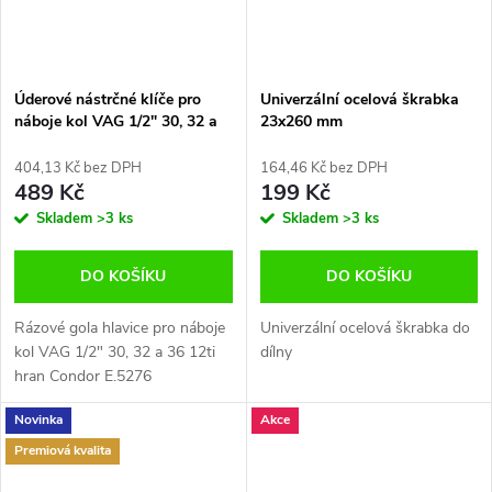
Úderové nástrčné klíče pro
Univerzální ocelová škrabka
náboje kol VAG 1/2" 30, 32 a
23x260 mm
36 12ti hran Condor E.5276
404,13 Kč bez DPH
164,46 Kč bez DPH
489 Kč
199 Kč
Skladem
>3 ks
Skladem
>3 ks
DO KOŠÍKU
DO KOŠÍKU
Rázové gola hlavice pro náboje
Univerzální ocelová škrabka do
kol VAG 1/2" 30, 32 a 36 12ti
dílny
hran Condor E.5276
Novinka
Akce
Premiová kvalita