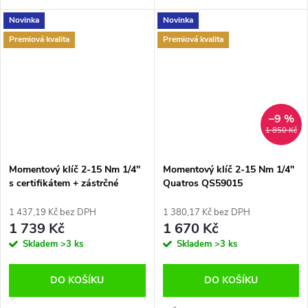
Novinka
Novinka
Premiová kvalita
Premiová kvalita
–9 %
1 850 Kč
Momentový klíč 2-15 Nm 1/4"
Momentový klíč 2-15 Nm 1/4"
s certifikátem + zástrčné
Quatros QS59015
hlavice Quatros QS59002
1 437,19 Kč bez DPH
1 380,17 Kč bez DPH
1 739 Kč
1 670 Kč
Skladem
>3 ks
Skladem
>3 ks
DO KOŠÍKU
DO KOŠÍKU