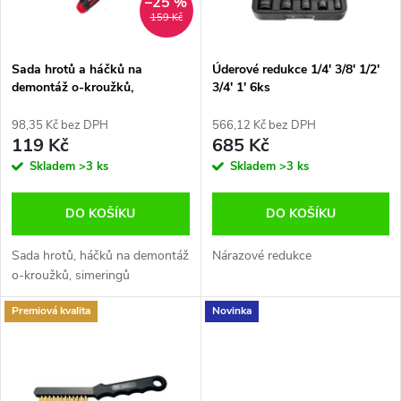
i
–25 %
159 Kč
í
s
p
Sada hrotů a háčků na
Úderové redukce 1/4' 3/8' 1/2'
demontáž o-kroužků,
3/4' 1' 6ks
p
simeringů, objímek hadic
r
98,35 Kč bez DPH
566,12 Kč bez DPH
r
119 Kč
685 Kč
o
Skladem
>3 ks
Skladem
>3 ks
o
d
DO KOŠÍKU
DO KOŠÍKU
d
u
Sada hrotů, háčků na demontáž
Nárazové redukce
u
o-kroužků, simeringů
k
Premiová kvalita
Novinka
k
t
t
ů