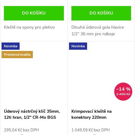
DO KOŠÍKU
DO KOŠÍKU
Kleště na spony pro pletivo
Dlouhá úderová gola hlavice
1/2" 36 mm pro náboje
Novinka
Novinka
Premiová kvalita
–14 %
1 490 Kč
Úderový nástrčný klíč 35mm,
Krimpovací kleště na
12ti hran, 1/2" CR-Mo BGS
konektory 220mm
B.5315
295,04 Kč bez DPH
1 049,59 Kč bez DPH