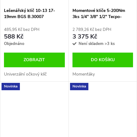
Lešenářský klíč 10-13 17-
Momentové klíče 5-200Nm
19mm BGS B.30007
3ks 1/4" 3/8" 1/2" Tecpo-
Germany
485,95 Kč bez DPH
2 789,26 Kč bez DPH
588 Kč
3 375 Kč
Objednáno
Není skladem
>3 ks
ZOBRAZIT
DO KOŠÍKU
Univerzální očkový klíč
Momenťáky
Novinka
Novinka