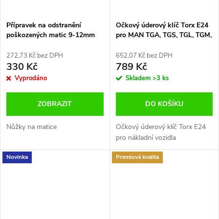
Přípravek na odstranění
Očkový úderový klíč Torx E24
poškozených matic 9-12mm
pro MAN TGA, TGS, TGL, TGM,
TGX Condor E.5056
272,73 Kč bez DPH
652,07 Kč bez DPH
330 Kč
789 Kč
Vyprodáno
Skladem
>3 ks
ZOBRAZIT
DO KOŠÍKU
Nůžky na matice
Očkový úderový klíč Torx E24
pro nákladní vozidla
Novinka
Premiová kvalita