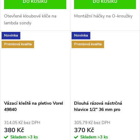
DO KOŠÍKU
DO KOŠÍKU
Otevřené kloubové klíče na
Montážní háčky na O-kroužky
lambda sondy
Novinka
Novinka
Premiová kvalita
Premiová kvalita
Vázací kleště na pletivo Vorel
Dlouhá rázová nástrčná
49840
hlavice 1/2" 36 mm pro
12úhlové náboje Condor
CT.1227
314,05 Kč bez DPH
305,79 Kč bez DPH
380 Kč
370 Kč
Skladem
>3 ks
Skladem
>3 ks