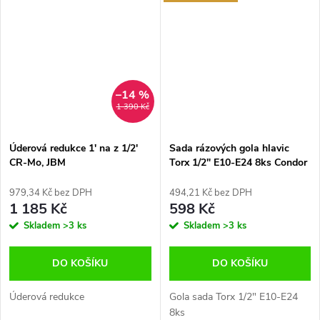
–14 %
1 390 Kč
Úderová redukce 1' na z 1/2'
Sada rázových gola hlavic
CR-Mo, JBM
Torx 1/2" E10-E24 8ks Condor
E.5280
979,34 Kč bez DPH
494,21 Kč bez DPH
1 185 Kč
598 Kč
Skladem
>3 ks
Skladem
>3 ks
DO KOŠÍKU
DO KOŠÍKU
Úderová redukce
Gola sada Torx 1/2" E10-E24
8ks