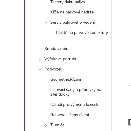
n
Testery tlaku paliva
Klíče na palivové nádrže
e
Servis palivového vedení
l
Kleště na palivové konektory
Sonda lambda
Výfukové potrubí
Podvozek
Geometrie,Řízení
Lisovací sady a přípravky na
silentbloky
Nářadí pro výměnu ložisek
Ramena a čepy řízení
Tlumiče