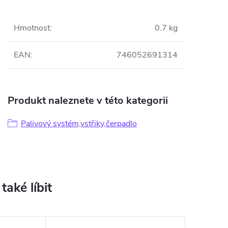
Hmotnost
:
0.7 kg
EAN
:
746052691314
Produkt naleznete v této kategorii
Palivový systém,vstřiky,čerpadlo