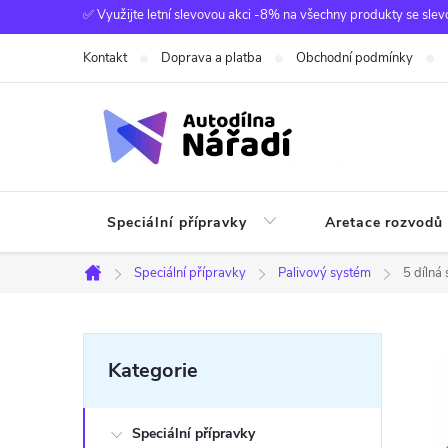
Přejít
✅ Využijte letní slevovou akci -8% na všechny produkty se slev
na
Kontakt
Doprava a platba
Obchodní podmínky
obsah
Speciální přípravky
Aretace rozvodů
Speciální přípravky
Palivový systém
5 dílná
Domů
P
Přeskočit
Kategorie
kategorie
o
Speciální přípravky