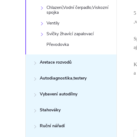
Chlazení,Vodní čerpadlo,Viskozní
spojka
5
,
Ventily
Svíčky žhavící zapalovací
S
Převodovka
aj
Aretace rozvodů
K
a
Autodiagnostika,testery
Vybavení autodílny
Stahováky
Ruční nářadí