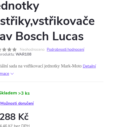
ednotky
vstřiky,vstřikovače
av Bosch Lucas
Neohodnoceno
Podrobnosti hodnocení
produktu:
WAR108
iální sada na vstřikovací jednotky Mark-Moto
Detailní
rmace
Skladem
>3 ks
Možnosti doručení
 288 Kč
4,46 Kč bez DPH