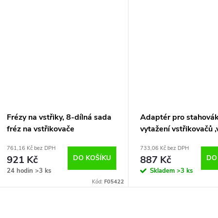
Frézy na vstřiky, 8-dílná sada
Adaptér pro stahovák
fréz na vstřikovače
vytažení vstřikovačů ,
VW TDI PD
761,16 Kč bez DPH
733,06 Kč bez DPH
921 Kč
DO KOŠÍKU
887 Kč
DO
24 hodin
>3 ks
Skladem
>3 ks
Kód:
F05422