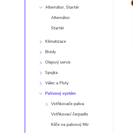
s
Alternátor, Startér
t
Alternátor
r
Startér
Klimatizace
a
Brzdy
n
Olejový servis
n
Spojka
Válec a Písty
í
Palivový systém
p
Vstřikovače paliva
Vstřikovací čerpadlo
a
Klíče na palivový filtr