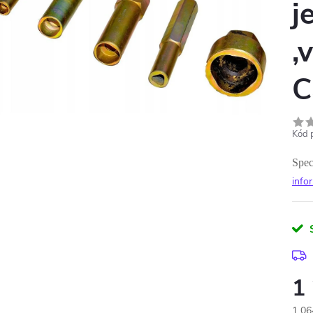
j
,
C
Kód 
Spec
info
1
1 06