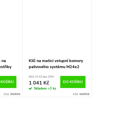
 na
Klíč na matici vstupní komory
vstřiky
palivového systému M24x2
vstřiky Mercedes , Fiat
860,33 Kč bez DPH
 KOŠÍKU
1 041 Kč
DO KOŠÍKU
Skladem
>3 ks
Kód:
WAR94
Kód:
WAR56