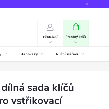
NÁKUPNÍ
KOŠÍK
Prázdný košík
Přihlášení
y
Stahováky
Ruční nářadí
Frézov
 dílná sada klíčů
ro vstřikovací