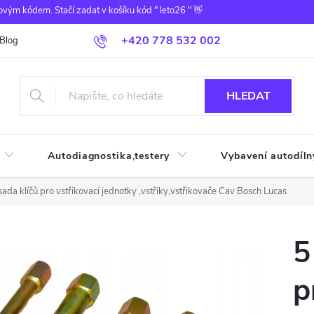
ovým kódem. Stačí zadat v košíku kód " leto26 " 👋
+420 778 532 002
Blog
HLEDAT
Autodiagnostika,testery
Vybavení autodíln
 sada klíčů pro vstřikovací jednotky ,vstřiky,vstřikovače Cav Bosch Lucas
5
p