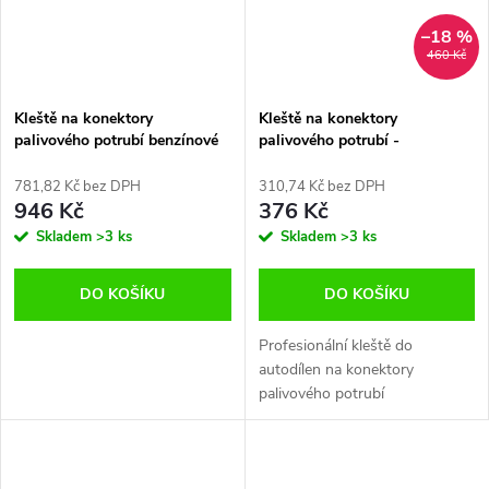
–18 %
460 Kč
Kleště na konektory
Kleště na konektory
palivového potrubí benzínové
palivového potrubí -
a dieselové motory
QUATROS QS22096
JONNESWAY AI040060
781,82 Kč bez DPH
310,74 Kč bez DPH
946 Kč
376 Kč
Skladem
>3 ks
Skladem
>3 ks
DO KOŠÍKU
DO KOŠÍKU
Profesionální kleště do
autodílen na konektory
palivového potrubí