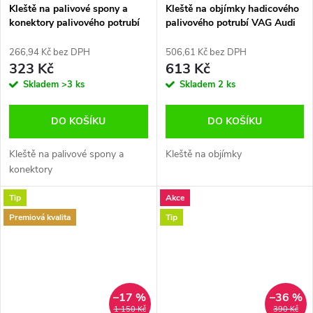
Kleště na palivové spony a
Kleště na objímky hadicového
konektory palivového potrubí
palivového potrubí VAG Audi
VW, Opel
Seat Škoda VW
266,94 Kč bez DPH
506,61 Kč bez DPH
323 Kč
613 Kč
Skladem
>3 ks
Skladem
2 ks
DO KOŠÍKU
DO KOŠÍKU
Kleště na palivové spony a
Kleště na objímky
konektory
Tip
Akce
Premiová kvalita
Tip
–17 %
–36 %
1 150 Kč
390 Kč