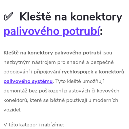
O
v
✅
Kleště na konektory
l
palivového potrubí
:
á
d
Kleště na konektory palivového potrubí
jsou
a
nezbytným nástrojem pro snadné a bezpečné
c
odpojování i připojování
rychlospojek a konektorů
palivového systému
. Tyto kleště umožňují
í
demontáž bez poškození plastových či kovových
p
konektorů, které se běžně používají u moderních
r
vozidel.
v
V této kategorii nabízíme: