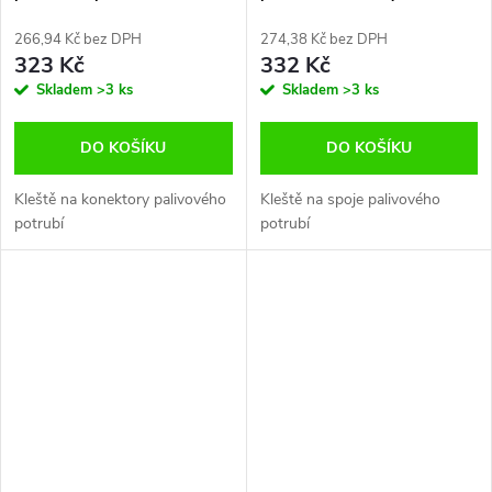
motorech VAG AUDI OPEL GM
FIAT MERCEDES
266,94 Kč bez DPH
274,38 Kč bez DPH
323 Kč
332 Kč
Skladem
>3 ks
Skladem
>3 ks
DO KOŠÍKU
DO KOŠÍKU
Kleště na konektory palivového
Kleště na spoje palivového
potrubí
potrubí