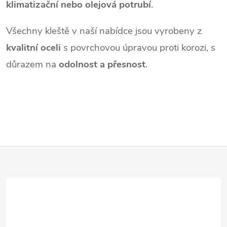
klimatizační nebo olejová potrubí
.
Všechny kleště v naší nabídce jsou vyrobeny z
kvalitní oceli
s povrchovou úpravou proti korozi, s
důrazem na
odolnost a přesnost
.
Z
á
p