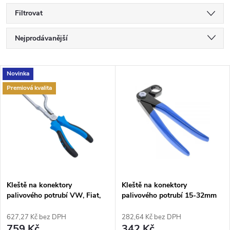
Filtrovat
Ř
Nejprodávanější
a
Nejlevnější
V
Novinka
Nejdražší
z
Premiová kvalita
ý
Abecedně
e
p
n
i
í
s
p
Kleště na konektory
Kleště na konektory
palivového potrubí VW, Fiat,
palivového potrubí 15-32mm
p
Opel, BGS B.8260
r
627,27 Kč bez DPH
282,64 Kč bez DPH
759 Kč
342 Kč