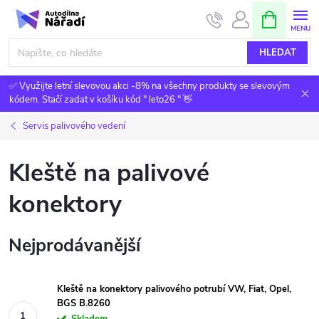
Přejít
NÁKUPNÍ
KOŠÍK
na
obsah
HLEDAT
✅ Využijte letní slevovou akci -8% na všechny produkty se slevovým
kódem. Stačí zadat v košíku kód " leto26 " 👋
Servis palivového vedení
Kleště na palivové
konektory
Nejprodávanější
Kleště na konektory palivového potrubí VW, Fiat, Opel,
BGS B.8260
Skladem