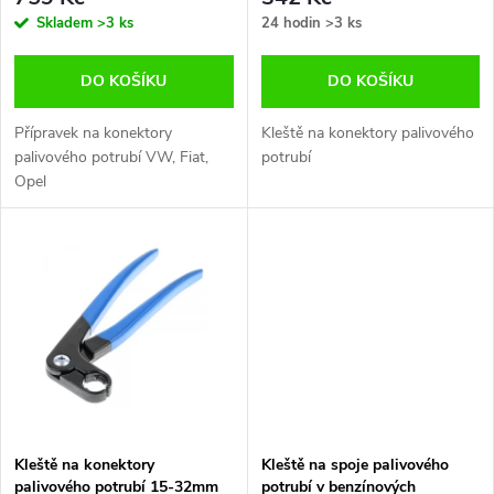
r
o
Skladem
>3 ks
24 hodin
>3 ks
o
d
DO KOŠÍKU
DO KOŠÍKU
d
u
Přípravek na konektory
Kleště na konektory palivového
u
palivového potrubí VW, Fiat,
potrubí
k
Opel
k
t
t
ů
ů
Kleště na konektory
Kleště na spoje palivového
palivového potrubí 15-32mm
potrubí v benzínových