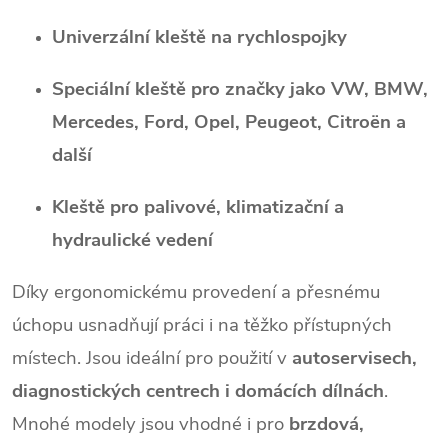
k
Univerzální kleště na rychlospojky
y
v
Speciální kleště pro značky jako VW, BMW,
ý
Mercedes, Ford, Opel, Peugeot, Citroën a
další
p
i
Kleště pro palivové, klimatizační a
s
hydraulické vedení
u
Díky ergonomickému provedení a přesnému
úchopu usnadňují práci i na těžko přístupných
místech. Jsou ideální pro použití v
autoservisech,
diagnostických centrech i domácích dílnách
.
Mnohé modely jsou vhodné i pro
brzdová,