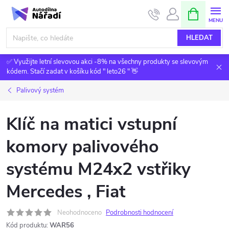
Přejít
NÁKUPNÍ
KOŠÍK
na
obsah
HLEDAT
✅ Využijte letní slevovou akci -8% na všechny produkty se slevovým
kódem. Stačí zadat v košíku kód " leto26 " 👋
Palivový systém
Klíč na matici vstupní
komory palivového
systému M24x2 vstřiky
Mercedes , Fiat
Neohodnoceno
Podrobnosti hodnocení
Kód produktu:
WAR56