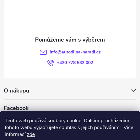
á
p
a
t
info
@
autodilna-naradi.cz
í
+420 778 532 002
O nákupu
Facebook
Tento web používá soubory cookie. Dalším procházením
tohoto webu vyjadřujete souhlas s jejich používáním.. Více
informací
zde
.