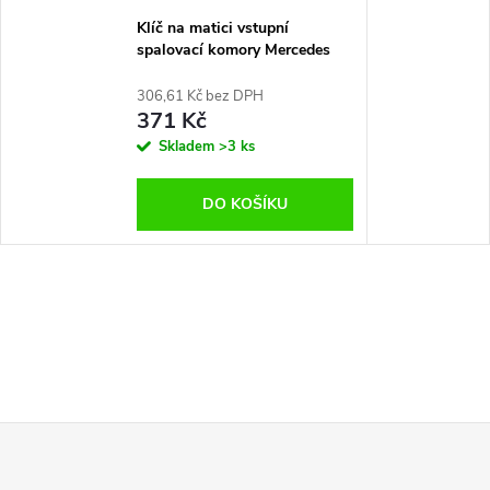
Klíč na matici vstupní
spalovací komory Mercedes
Asta
306,61 Kč bez DPH
371 Kč
Skladem
>3 ks
DO KOŠÍKU
Z