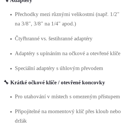
🔧
Adaptéry
s
Přechodky mezi různými velikostmi (např. 1/2"
u
na 3/8", 3/8" na 1/4" apod.)
Čtyřhranné vs. šestihranné adaptéry
Adaptéry s upínáním na očkové a otevřené klíče
Speciální adaptéry s úhlovým převodem
🔧
Krátké očkové klíče / otevřené koncovky
Pro utahování v místech s omezeným přístupem
Připojitelné na momentový klíč přes kloub nebo
držák