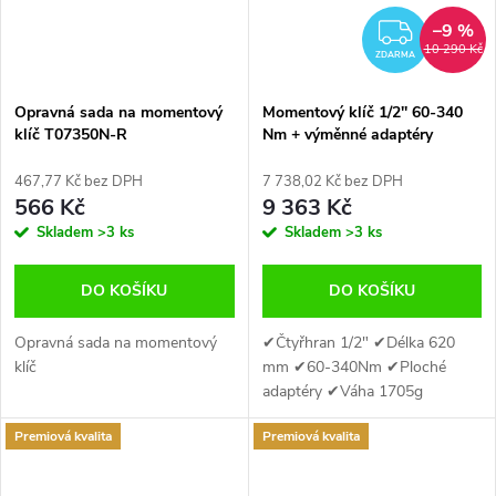
–9 %
ZDAR
10 290 Kč
ZDARMA
Opravná sada na momentový
Momentový klíč 1/2'' 60-340
klíč T07350N-R
Nm + výměnné adaptéry
T30340NS
467,77 Kč bez DPH
7 738,02 Kč bez DPH
566 Kč
9 363 Kč
Skladem
>3 ks
Skladem
>3 ks
DO KOŠÍKU
DO KOŠÍKU
Opravná sada na momentový
✔Čtyřhran 1/2" ✔Délka 620
klíč
mm ✔60-340Nm ✔Ploché
adaptéry ✔Váha 1705g
Premiová kvalita
Premiová kvalita