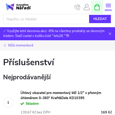
Přejít
NÁKUPNÍ
KOŠÍK
na
obsah
HLEDAT
✅ Využijte letní slevovou akci -8% na všechny produkty se slevovým
kódem. Stačí zadat v košíku kód " leto26 " 👋
Klíče momentové
Příslušenství
Nejprodávanější
Úhlový ukazatel pro momentový klíč 1/2" s přesným
úhloměrem 0–360° Kraft&Dele KD10395
Skladem
139,67 Kč bez DPH
169 Kč