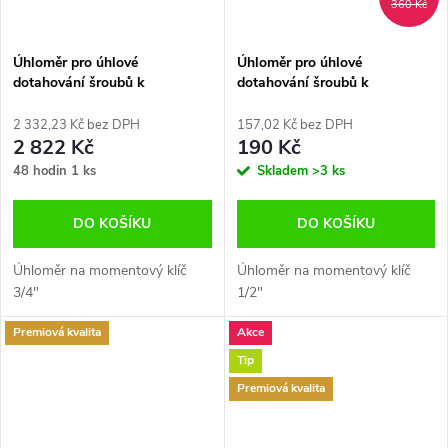
360 Kč
Úhloměr pro úhlové
Úhloměr pro úhlové
dotahování šroubů k
dotahování šroubů k
momentovému klíči 3/4" s
momentovému klíči 1/2" -
magnetem
QS30369
2 332,23 Kč bez DPH
157,02 Kč bez DPH
2 822 Kč
190 Kč
48 hodin
1 ks
Skladem
>3 ks
DO KOŠÍKU
DO KOŠÍKU
Úhloměr na momentový klíč
Úhloměr na momentový klíč
3/4"
1/2"
Premiová kvalita
Akce
Tip
Premiová kvalita