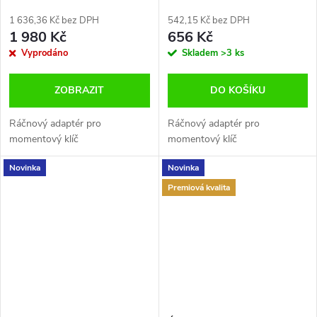
Jonnesway T29014
Jonnesway T29002
1 636,36 Kč bez DPH
542,15 Kč bez DPH
1 980 Kč
656 Kč
Vyprodáno
Skladem
>3 ks
ZOBRAZIT
DO KOŠÍKU
Ráčnový adaptér pro
Ráčnový adaptér pro
momentový klíč
momentový klíč
Novinka
Novinka
Premiová kvalita