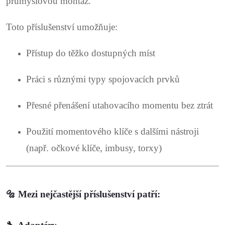
průmyslovou montáž.
c
Toto příslušenství umožňuje:
í
Přístup do těžko dostupných míst
p
r
Práci s různými typy spojovacích prvků
v
Přesné přenášení utahovacího momentu bez ztrát
k
Použití momentového klíče s dalšími nástroji
y
(např. očkové klíče, imbusy, torxy)
v
ý
🔩 Mezi nejčastější příslušenství patří:
p
i