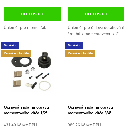
o
o
d
DO KOŠÍKU
DO KOŠÍKU
d
u
Úhloměr pro momenťák
Úhloměr pro úhlové dotahování
u
šroubů k momentovému klíči
k
Novinka
Novinka
k
Premiová kvalita
Premiová kvalita
t
t
ů
ů
Opravná sada na opravu
Opravná sada na opravu
momentového klíče 1/2'
momentového klíče 3/4'
T21200N Jonnesway
Jonnesway T27-D6R
T21200N-R
431,40 Kč bez DPH
989,26 Kč bez DPH