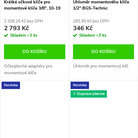
Krátké očkové klíče pro
Úhloměr momentového klíče
momentové klíče 3/8", 10-19
1/2" BGS-Technic
mm, 12tihranné, 10 ks
adaptérů
2 308,26 Kč bez DPH
285,95 Kč bez DPH
2 793 Kč
346 Kč
Skladem
>3 ks
Skladem
>3 ks
DO KOŠÍKU
DO KOŠÍKU
Očkoploché adaptéry pro
Úhloměr pro momentový klíč
momentové klíče
Novinka
Novinka
✓ Doprava zdarma