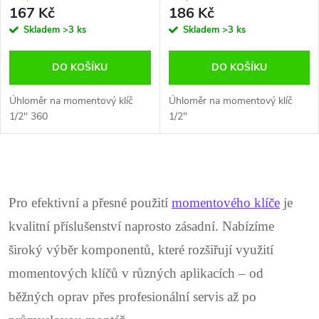
167 Kč
186 Kč
Skladem
>3 ks
Skladem
>3 ks
DO KOŠÍKU
DO KOŠÍKU
Úhloměr na momentový klíč
Úhloměr na momentový klíč
1/2'' 360
1/2"
O
v
Pro efektivní a přesné použití
momentového klíče
je
l
kvalitní příslušenství naprosto zásadní. Nabízíme
široký výběr komponentů, které rozšiřují využití
á
momentových klíčů v různých aplikacích – od
d
běžných oprav přes profesionální servis až po
a