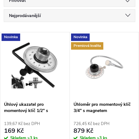
Filtrovat
Ř
Nejprodávanější
a
Nejlevnější
V
Novinka
Novinka
Nejdražší
z
Premiová kvalita
ý
Abecedně
e
p
n
i
í
s
p
Úhlový ukazatel pro
Úhloměr pro momentový klíč
momentový klíč 1/2" s
3/4" s magnetem
p
přesným úhloměrem 0–360°
r
Kraft&Dele KD10395
139,67 Kč bez DPH
726,45 Kč bez DPH
r
169 Kč
879 Kč
Skladem
>3 ks
Skladem
>3 ks