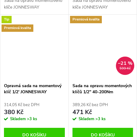
Sada na opravu momentového
Sada na opravu momentového
klíče JONNESWAY
klíče JONNESWAY
Tip
Premiová kvalita
Premiová kvalita
–21 %
599 Kč
Opravná sada na momentový
Sada na opravu momentových
klíč 1/2' JONNESWAY
klíčů 1/2'' 40-200Nm
JONNESWAY
314,05 Kč bez DPH
389,26 Kč bez DPH
380 Kč
471 Kč
Skladem
>3 ks
Skladem
>3 ks
DO KOŠÍKU
DO KOŠÍKU