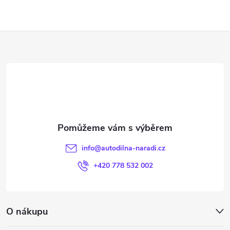
Z
á
p
a
t
info
@
autodilna-naradi.cz
í
+420 778 532 002
O nákupu