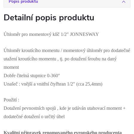
Popis produktu
Detailní popis produktu
Úhloměr pro momentový klíč 1/2" JONNESWAY
Úhloměr kroutícího momentu / momentový úhloměr pro dodatečné
utažení kroutícího momentu , tj. po dotažení šroubu na daný
moment
Dobře čitelná stupnice 0-360°
Unašeč : vnější a vnitřní čtyřhran 1/2" (cca 25,4mm)
Použití :
Dotažení pevnostních spojů , kde je udáván utahovací moment +
dodatečné dotažení o určitý úhel
Kvalitní přípravek renomovaného evropského producenta