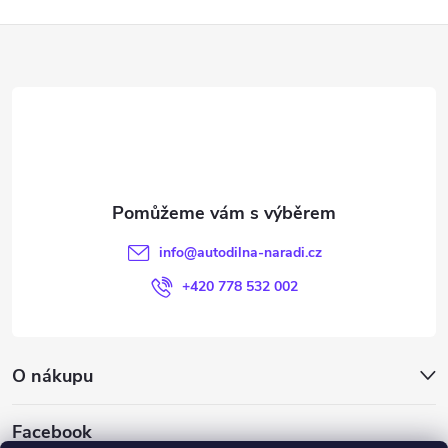
Z
á
p
a
t
info
@
autodilna-naradi.cz
í
+420 778 532 002
O nákupu
Facebook