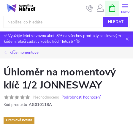
Přejít
NÁKUPNÍ
KOŠÍK
na
obsah
HLEDAT
✅ Využijte letní slevovou akci -8% na všechny produkty se slevovým
kódem. Stačí zadat v košíku kód " leto26 " 👋
Klíče momentové
Úhloměr na momentový
klíč 1/2 JONNESWAY
Neohodnoceno
Podrobnosti hodnocení
Kód produktu:
AG010118A
Premiová kvalita