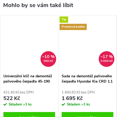
Tip
Premiová kvalita
–10 %
–17 %
580 Kč
2 050 Kč
Univerzální klíč na demontáž
Sada na demontáž palivového
palivového čerpadla 45-190
čerpadla Hyundai Kia CRD 1.1
mm
- 1.4
431,40 Kč bez DPH
1 400,83 Kč bez DPH
522 Kč
1 695 Kč
Skladem
>3 ks
Skladem
>3 ks