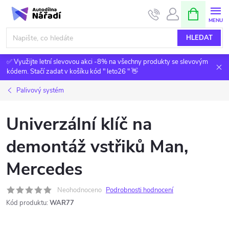
Přejít
NÁKUPNÍ
KOŠÍK
na
obsah
HLEDAT
✅ Využijte letní slevovou akci -8% na všechny produkty se slevovým
kódem. Stačí zadat v košíku kód " leto26 " 👋
Palivový systém
Univerzální klíč na
demontáž vstřiků Man,
Mercedes
Neohodnoceno
Podrobnosti hodnocení
Kód produktu:
WAR77