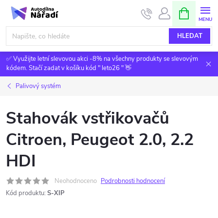
Přejít
NÁKUPNÍ
KOŠÍK
na
obsah
HLEDAT
✅ Využijte letní slevovou akci -8% na všechny produkty se slevovým
kódem. Stačí zadat v košíku kód " leto26 " 👋
Palivový systém
Stahovák vstřikovačů
Citroen, Peugeot 2.0, 2.2
HDI
Neohodnoceno
Podrobnosti hodnocení
Kód produktu:
S-XIP