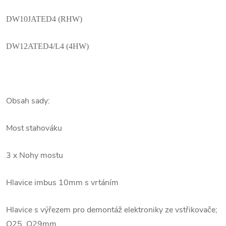
DW10JATED4 (RHW)
DW12ATED4/L4 (4HW)
Obsah sady:
Most stahováku
3 x Nohy mostu
Hlavice imbus 10mm s vrtáním
Hlavice s výřezem pro demontáž elektroniky ze vstřikovače;
O25, O29mm