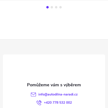
Z
á
p
a
t
info
@
autodilna-naradi.cz
í
+420 778 532 002