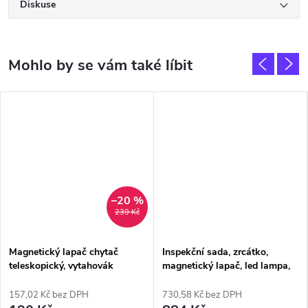
Diskuse
–20 %
239 Kč
Magnetický lapač chytač
Inspekční sada, zrcátko,
teleskopický, vytahovák
magnetický lapač, led lampa,
součástek
RICHMANN
157,02 Kč bez DPH
730,58 Kč bez DPH