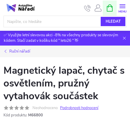
Přejít
NÁKUPNÍ
KOŠÍK
na
obsah
HLEDAT
✅ Využijte letní slevovou akci -8% na všechny produkty se slevovým
kódem. Stačí zadat v košíku kód " leto26 " 👋
Ruční nářadí
Magnetický lapač, chytač s
osvětlením, pružný
vytahovák součástek
Neohodnoceno
Podrobnosti hodnocení
Kód produktu:
M66800