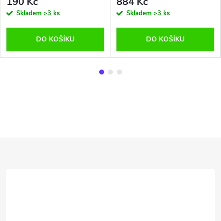
190 Kč
884 Kč
Skladem
>3 ks
Skladem
>3 ks
DO KOŠÍKU
DO KOŠÍKU
Z
á
p