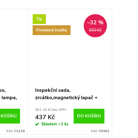
Tip
–32 %
Premiová kvalita
650 Kč
ko,
Inspekční sada,
d lampa,
zrcátko,magnetický lapač +
nástavce Richmann C0462
361,16 Kč bez DPH
 KOŠÍKU
437 Kč
DO KOŠÍKU
Skladem
>3 ks
Kód:
C1216
Kód:
C0462