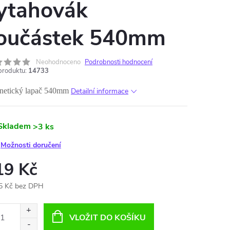
ytahovák
oučástek 540mm
Neohodnoceno
Podrobnosti hodnocení
produktu:
14733
etický lapač 540mm
Detailní informace
Skladem
>3 ks
Možnosti doručení
19 Kč
5 Kč bez DPH
ná
:
VLOŽIT DO KOŠÍKU