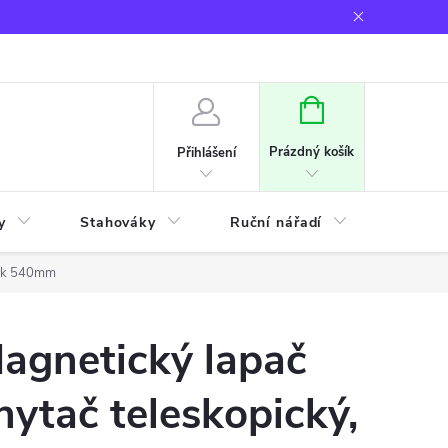
NÁKUPNÍ
KOŠÍK
Prázdný košík
Přihlášení
y
Stahováky
Ruční nářadí
Frézov
stek 540mm
agnetický lapač
hytač teleskopický,