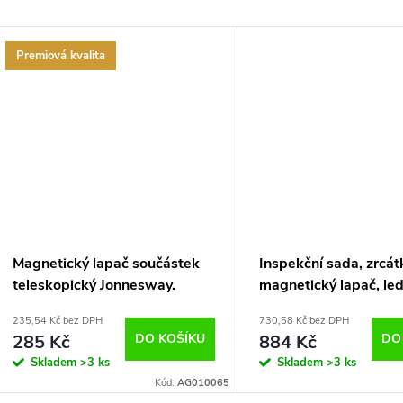
Premiová kvalita
Magnetický lapač součástek
Inspekční sada, zrcát
teleskopický Jonnesway.
magnetický lapač, le
RICHMANN
235,54 Kč bez DPH
730,58 Kč bez DPH
285 Kč
DO KOŠÍKU
884 Kč
DO
Skladem
>3 ks
Skladem
>3 ks
Kód:
AG010065