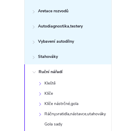
s
Aretace rozvodů
t
Autodiagnostika,testery
r
a
Vybavení autodílny
n
Stahováky
n
Ruční nářadí
Kleště
í
Klíče
p
Klíče nástrčné,gola
Ráčny,vratidla,nástavce,utahováky
a
Gola sady