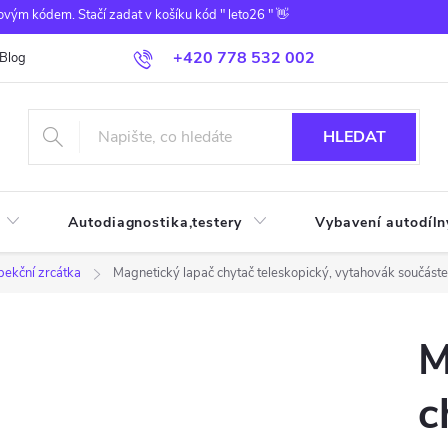
ovým kódem. Stačí zadat v košíku kód " leto26 " 👋
+420 778 532 002
Blog
HLEDAT
Autodiagnostika,testery
Vybavení autodíln
pekční zrcátka
Magnetický lapač chytač teleskopický, vytahovák součá
M
c