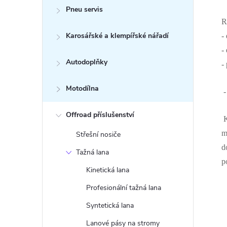
Pneu servis
R
Karosářské a klempířské nářadí
-
-
Autodoplňky
-
Motodílna
-
Offroad příslušenství
K
m
Střešní nosiče
d
Tažná lana
p
Kinetická lana
Profesionální tažná lana
Syntetická lana
Lanové pásy na stromy