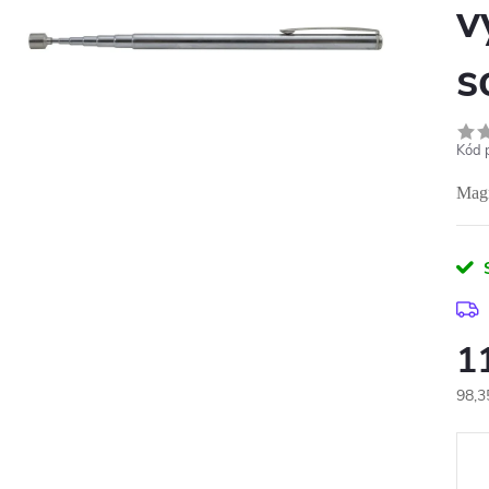
v
s
Kód 
Magn
1
98,3
Měr
cena