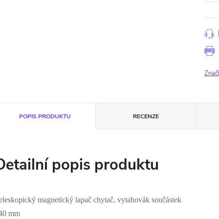
Znač
POPIS PRODUKTU
RECENZE
Detailní popis produktu
eleskopický magnetický lapač chytač, vytahovák součástek
40 mm