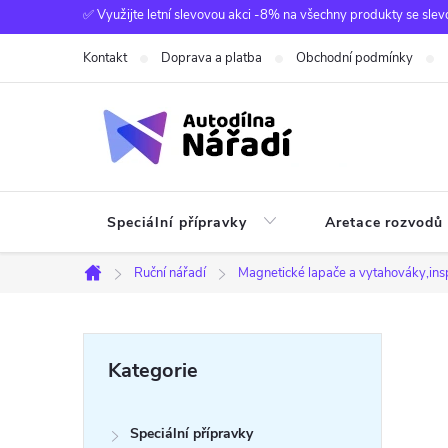
Přejít
✅ Využijte letní slevovou akci -8% na všechny produkty se slev
na
Kontakt
Doprava a platba
Obchodní podmínky
obsah
Speciální přípravky
Aretace rozvodů
Ruční nářadí
Magnetické lapače a vytahováky,ins
Domů
P
Přeskočit
Kategorie
kategorie
o
Speciální přípravky