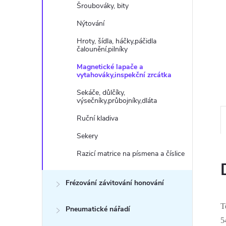
n
Šroubováky, bity
e
Nýtování
Hroty, šídla, háčky,páčidla
l
čalounění,pilníky
Magnetické lapače a
vytahováky,inspekční zrcátka
Sekáče, důlčíky,
výsečníky,průbojníky,dláta
Ruční kladiva
Sekery
Razicí matrice na písmena a číslice
Frézování závitování honování
T
Pneumatické nářadí
5