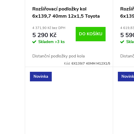
Rozšiřovací podložky kol
Rozšiř
6x139,7 40mm 12x1,5 Toyota
6x139
4 371,90 Kč bez DPH
4 619,8
5 290 Kč
DO KOŠÍKU
5 59
Skladem
>3 ks
Skl
Distanční podložky pod kola
Distanč
Kód:
6X139/7 40MM M12X1/5
Novinka
Novin