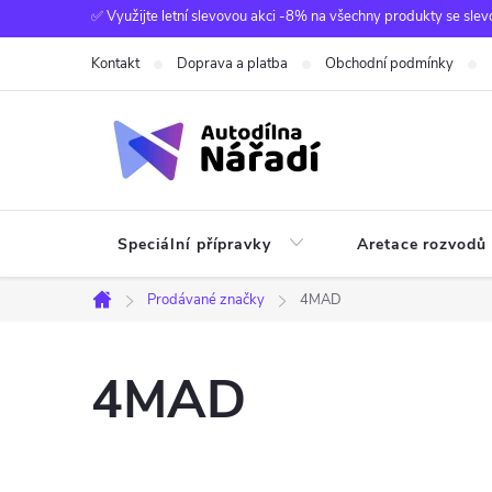
Přejít
✅ Využijte letní slevovou akci -8% na všechny produkty se slev
na
Kontakt
Doprava a platba
Obchodní podmínky
obsah
Speciální přípravky
Aretace rozvodů
Prodávané značky
4MAD
Domů
4MAD