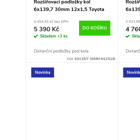
Rozšiřovací podložky kol
Rozšiř
6x139,7 30mm 12x1,5 Toyota
6x139
4 454,55 Kč bez DPH
3 933,8
5 390 Kč
DO KOŠÍKU
4 76
Skladem
>3 ks
Skl
Distanční podložky pod kola
Distanč
Kód:
6X139/7 30MM M12X1/6
Novinka
Novin