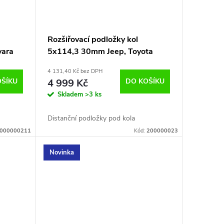
Rozšiřovací podložky kol
vara
5x114,3 30mm Jeep, Toyota
Rav4
4 131,40 Kč bez DPH
OŠÍKU
4 999 Kč
DO KOŠÍKU
Skladem
>3 ks
Distanční podložky pod kola
000000211
Kód:
200000023
Novinka