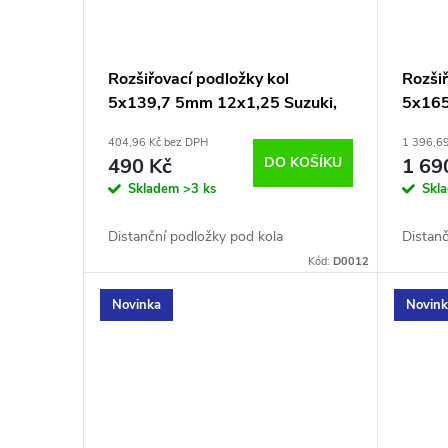
Rozšiřovací podložky kol
Rozšiř
5x139,7 5mm 12x1,25 Suzuki,
5x165
Daihatsu, Uaz
404,96 Kč bez DPH
1 396,6
490 Kč
DO KOŠÍKU
1 69
Skladem
>3 ks
Skl
Distanční podložky pod kola
Distanč
Kód:
D0012
Novinka
Novin