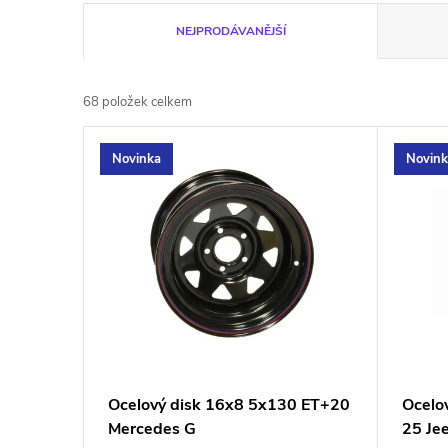
Ř
NEJPRODÁVANĚJŠÍ
a
68
položek celkem
z
V
Novinka
Novin
e
ý
n
p
í
i
p
s
r
p
Ocelový disk 16x8 5x130 ET+20
Ocelo
o
Mercedes G
25 Jee