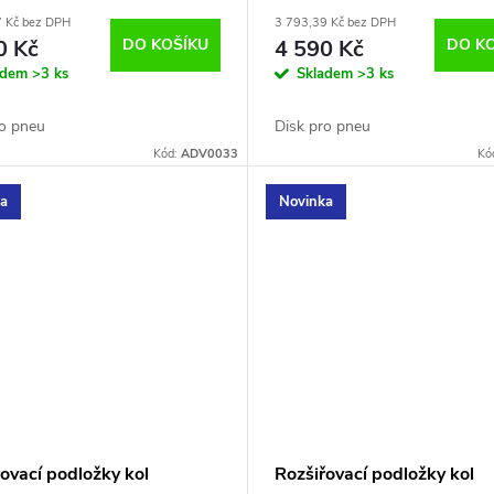
7 Kč bez DPH
3 793,39 Kč bez DPH
0 Kč
DO KOŠÍKU
4 590 Kč
DO K
adem
>3 ks
Skladem
>3 ks
ro pneu
Disk pro pneu
Kód:
ADV0033
Kó
ka
Novinka
ovací podložky kol
Rozšiřovací podložky kol