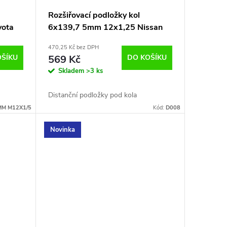
Rozšiřovací podložky kol
yota
6x139,7 5mm 12x1,25 Nissan
470,25 Kč bez DPH
OŠÍKU
569 Kč
DO KOŠÍKU
Skladem
>3 ks
Distanční podložky pod kola
MM M12X1/5
Kód:
D008
Novinka