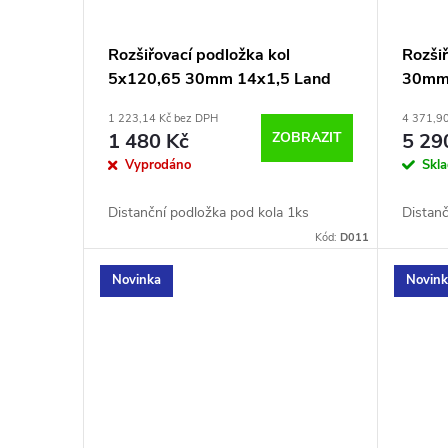
Rozšiřovací podložka kol
Rozši
5x120,65 30mm 14x1,5 Land
30mm 
Rover Discovery II, III 1KS !!!
1 223,14 Kč bez DPH
4 371,9
1 480 Kč
ZOBRAZIT
5 29
Vyprodáno
Skl
Distanční podložka pod kola 1ks
Distanč
Kód:
D011
Novinka
Novin