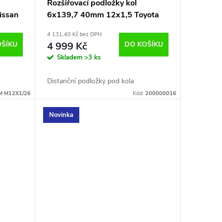
Rozšiřovací podložky kol
issan
6x139,7 40mm 12x1,5 Toyota
4 131,40 Kč bez DPH
OŠÍKU
4 999 Kč
DO KOŠÍKU
Skladem
>3 ks
Distanční podložky pod kola
M M12X1/26
Kód:
200000016
Novinka