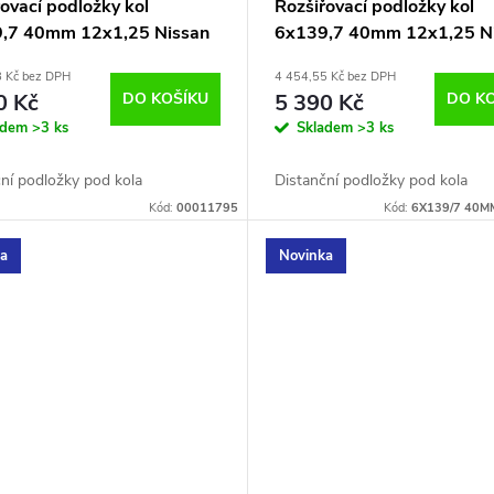
ovací podložky kol
Rozšiřovací podložky kol
,7 40mm 12x1,25 Nissan
6x139,7 40mm 12x1,25 N
8 Kč bez DPH
4 454,55 Kč bez DPH
0 Kč
DO KOŠÍKU
5 390 Kč
DO K
adem
>3 ks
Skladem
>3 ks
ní podložky pod kola
Distanční podložky pod kola
Kód:
00011795
Kód:
6X139/7 40M
ka
Novinka