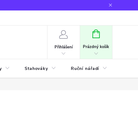
NÁKUPNÍ
KOŠÍK
Prázdný košík
Přihlášení
y
Stahováky
Ruční nářadí
Frézov