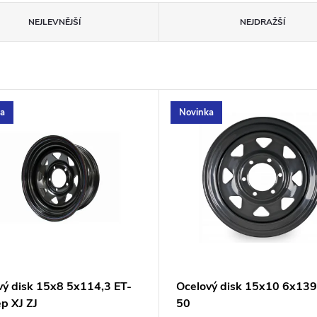
NEJLEVNĚJŠÍ
NEJDRAŽŠÍ
ka
Novinka
vý disk 15x8 5x114,3 ET-
Ocelový disk 15x10 6x139
p XJ ZJ
50