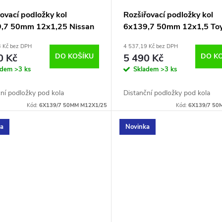
ovací podložky kol
Rozšiřovací podložky kol
,7 50mm 12x1,25 Nissan
6x139,7 50mm 12x1,5 To
3 Kč bez DPH
4 537,19 Kč bez DPH
0 Kč
DO KOŠÍKU
5 490 Kč
DO K
adem
>3 ks
Skladem
>3 ks
ní podložky pod kola
Distanční podložky pod kola
Kód:
6X139/7 50MM M12X1/25
Kód:
6X139/7 50
ka
Novinka