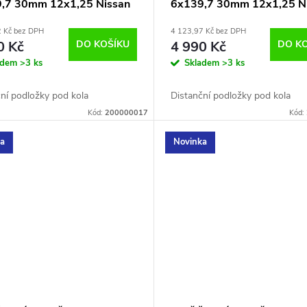
,7 30mm 12x1,25 Nissan
6x139,7 30mm 12x1,25 N
2 Kč bez DPH
4 123,97 Kč bez DPH
0 Kč
DO KOŠÍKU
4 990 Kč
DO K
adem
>3 ks
Skladem
>3 ks
ní podložky pod kola
Distanční podložky pod kola
Kód:
200000017
Kód:
ka
Novinka