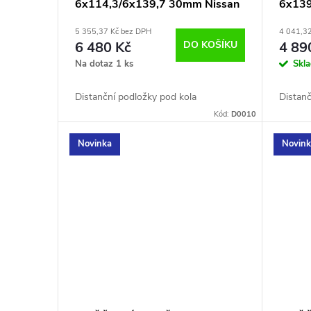
6x114,3/6x139,7 30mm Nissan
6x139
Navara D40
5 355,37 Kč bez DPH
4 041,3
6 480 Kč
DO KOŠÍKU
4 89
Na dotaz
1 ks
Skl
Distanční podložky pod kola
Distanč
Kód:
D0010
Novinka
Novin