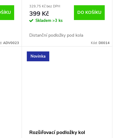
Suzuki Toyota
329,75 Kč bez DPH
OŠÍKU
399 Kč
DO KOŠÍKU
Skladem
>3 ks
Distanční podložky pod kola
d:
ADV0023
Kód:
D0014
Novinka
Rozšiřovací podložky kol