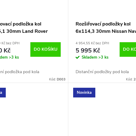
ovací podložka kol
Rozšiřovací podložky kol
,1 30mm Land Rover
6x114,3 30mm Nissan Na
D40
9 Kč bez DPH
4 954,55 Kč bez DPH
0 Kč
DO KOŠÍKU
5 995 Kč
DO K
adem
>3 ks
Skladem
>3 ks
ní podložka pod kola
Distanční podložky pod kola
Kód:
D003
Kód:
2
ka
Novinka