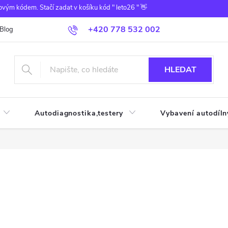
ovým kódem. Stačí zadat v košíku kód " leto26 " 👋
+420 778 532 002
Blog
HLEDAT
Autodiagnostika,testery
Vybavení autodíln