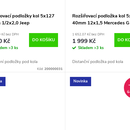
řovací podložky kol 5x127
Rozšiřovací podložka kol 
1/2x2,0 Jeep
40mm 12x1,5 Mercedes G 
1KS
0 Kč bez DPH
1 652,07 Kč bez DPH
0 Kč
DO KOŠÍKU
1 999 Kč
DO K
adem
>3 ks
Skladem
>3 ks
ní podložky pod kola
Distanční podložka pod kola
Kód:
200000031
ka
Novinka
6