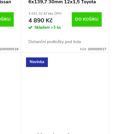
issan
6x139,7 30mm 12x1,5 Toyota
4 041,32 Kč bez DPH
OŠÍKU
4 890 Kč
DO KOŠÍKU
Skladem
>3 ks
Distanční podložky pod kola
200000518
Kód:
200000027
Novinka