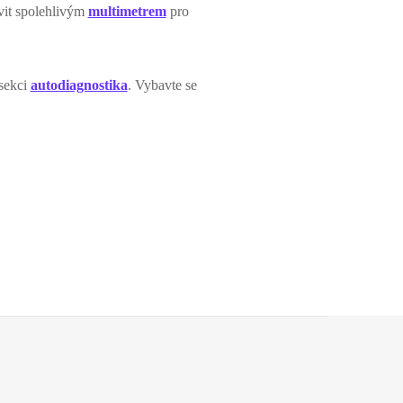
avit spolehlivým
multimetrem
pro
 sekci
autodiagnostika
. Vybavte se