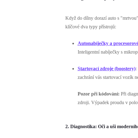
Když do dílny dorazí auto s "mrtvou"
klíčové dva typy přístrojů:
Autonabíječky a procesorové
Inteligentní nabíječky s mikrop
Startovací zdroje (boostery)
:
zachrání vás startovací vozí
Pozor při kódování:
Při diagn
zdroji. Výpadek proudu v polov
2. Diagnostika: Oči a uši moderní