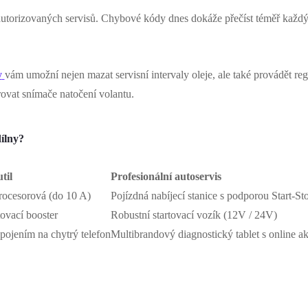
utorizovaných servisů. Chybové kódy dnes dokáže přečíst téměř každý,
y
vám umožní nejen mazat servisní intervaly oleje, ale také provádět reg
ovat snímače natočení volantu.
ílny?
til
Profesionální autoservis
ocesorová (do 10 A)
Pojízdná nabíjecí stanice s podporou Start-St
tovací booster
Robustní startovací vozík (12V / 24V)
ojením na chytrý telefon
Multibrandový diagnostický tablet s online a