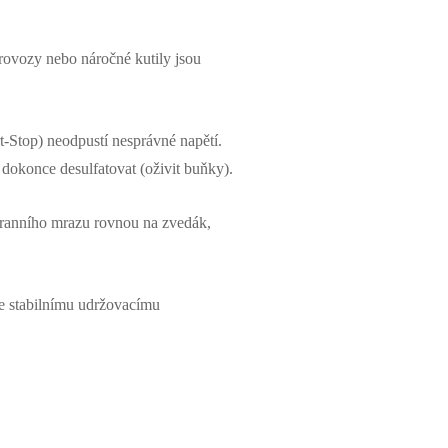
rovozy nebo náročné kutily jsou
-Stop) neodpustí nesprávné napětí.
 dokonce desulfatovat (oživit buňky).
z ranního mrazu rovnou na zvedák,
 ke stabilnímu udržovacímu