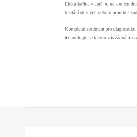
Elektrikařina v autě, to nejsou jen d
hledání skrytých odběrů proudu a sa
Kompletní sortiment pro diagnostiku, 
technologií, se kterou vás žádná rozs
Z
á