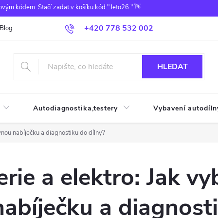
ovým kódem. Stačí zadat v košíku kód " leto26 " 👋
+420 778 532 002
Blog
HLEDAT
Autodiagnostika,testery
Vybavení autodíln
vnou nabíječku a diagnostiku do dílny?
rie a elektro: Jak vy
abíječku a diagnost