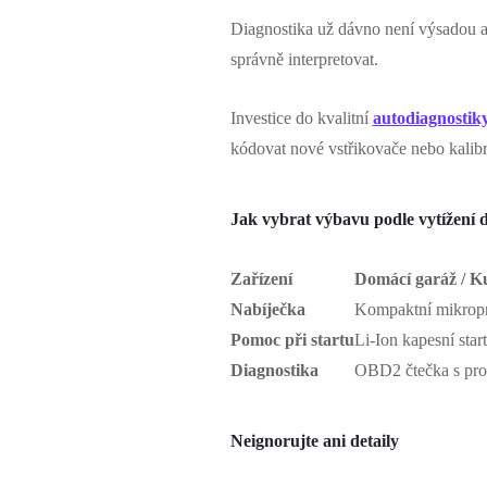
Diagnostika už dávno není výsadou a
správně interpretovat.
Investice do kvalitní
autodiagnostik
kódovat nové vstřikovače nebo kalibr
Jak vybrat výbavu podle vytížení d
Zařízení
Domácí garáž / Ku
Nabíječka
Kompaktní mikropr
Pomoc při startu
Li-Ion kapesní star
Diagnostika
OBD2 čtečka s prop
Neignorujte ani detaily