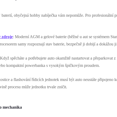
 baterií, obyčejná hobby nabíječka vám nepomůže. Pro profesionální p
 zdroje
: Moderní AGM a gelové baterie (běžné u aut se systémem Start
rocesorem samy rozpoznají stav baterie, bezpečně ji dobijí a dokážou ji
 Když spěcháte a potřebujete auto okamžitě nastartovat a přeparkovat 
k nebo kompaktní powerbanka s vysokým špičkovým proudem.
ostice a flashování řídicích jednotek musí být auto neustále připojeno
ině procesu může jednotku trvale zničit.
ho mechanika