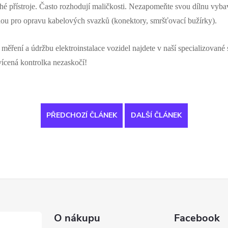
rahé přístroje. Často rozhodují maličkosti. Nezapomeňte svou dílnu vyb
dou pro opravu kabelových svazků (konektory, smršťovací bužírky).
měření a údržbu elektroinstalace vozidel najdete v naší specializované
vícená kontrolka nezaskočí!
PŘEDCHOZÍ ČLÁNEK
DALŠÍ ČLÁNEK
O nákupu
Facebook