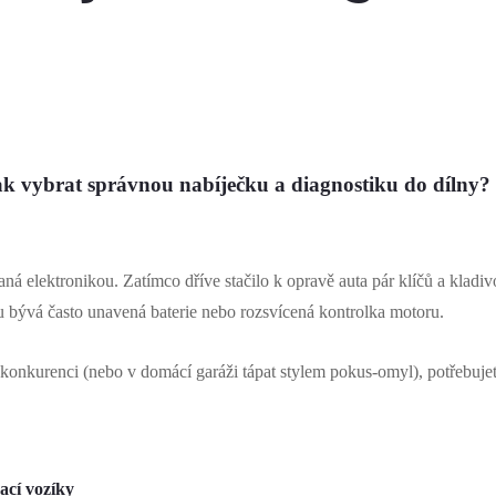
Jak vybrat správnou nabíječku a diagnostiku do dílny?
á elektronikou. Zatímco dříve stačilo k opravě auta pár klíčů a kladiv
 bývá často unavená baterie nebo rozsvícená kontrolka motoru.
konkurenci (nebo v domácí garáži tápat stylem pokus-omyl), potřebujete
vací vozíky