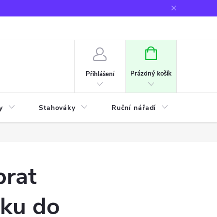
NÁKUPNÍ
KOŠÍK
Prázdný košík
Přihlášení
y
Stahováky
Ruční nářadí
Frézov
brat
iku do