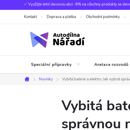
Přejít
✅ Využijte letní slevovou akci -8% na všechny produkty se slev
na
Kontakt
Doprava a platba
Obchodní podmínky
obsah
Speciální přípravky
Aretace rozvodů
Novinky
Vybitá baterie a elektro: Jak vybrat sprá
Domů
Vybitá bate
správnou n