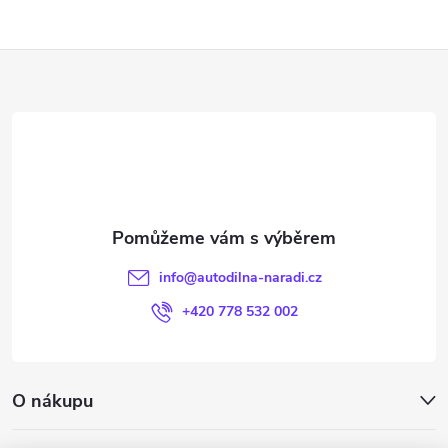
Z
á
p
a
t
info
@
autodilna-naradi.cz
í
+420 778 532 002
O nákupu