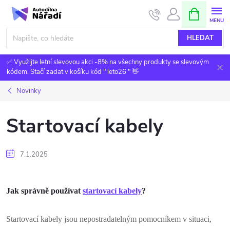
Přejít
NÁKUPNÍ
KOŠÍK
na
obsah
HLEDAT
✅ Využijte letní slevovou akci -8% na všechny produkty se slevovým
kódem. Stačí zadat v košíku kód " leto26 " 👋
Novinky
Startovací kabely
7.1.2025
Jak správně používat
startovací kabely
?
Startovací kabely jsou nepostradatelným pomocníkem v situaci,