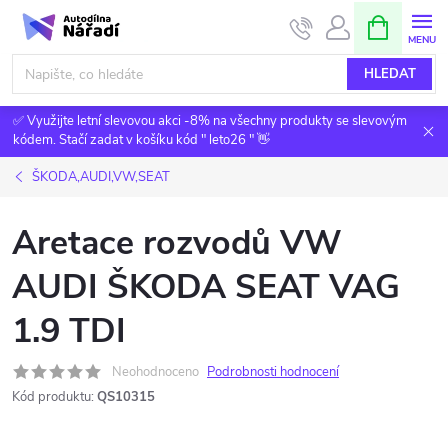
Přejít
NÁKUPNÍ
KOŠÍK
na
obsah
HLEDAT
✅ Využijte letní slevovou akci -8% na všechny produkty se slevovým
kódem. Stačí zadat v košíku kód " leto26 " 👋
ŠKODA,AUDI,VW,SEAT
Aretace rozvodů VW
AUDI ŠKODA SEAT VAG
1.9 TDI
Neohodnoceno
Podrobnosti hodnocení
Kód produktu:
QS10315