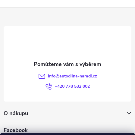
Z
á
p
a
t
info
@
autodilna-naradi.cz
í
+420 778 532 002
O nákupu
Facebook