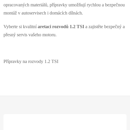
c
opracovaných materiálů, přípravky umožňují rychlou a bezpečnou
í
montáž v autoservisech i domácích dílnách.
p
Vyberte si kvalitní
aretaci rozvodů 1.2 TSI
a zajistěte bezpečný a
r
přesný servis vašeho motoru.
v
k
Přípravky na rozvody 1.2 TSI
y
v
ý
Z
p
á
i
s