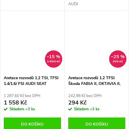
AUDI
–15 %
–25 %
1 850 Kč
395 Kč
Aretace rozvodů 1.2 TSI, TFSI
Aretace rozvodů 1.2 TFSI
1.4/1.6/ FSI AUDI SEAT
Škoda FABIA II, OKTAVIA II,
ŠKODA VW
ROOMSTER, YETI ,VW GOLF
A3 řetěz
1 287,60 Kč bez DPH
242,98 Kč bez DPH
1 558 Kč
294 Kč
Skladem
>3 ks
Skladem
>3 ks
DO KOŠÍKU
DO KOŠÍKU