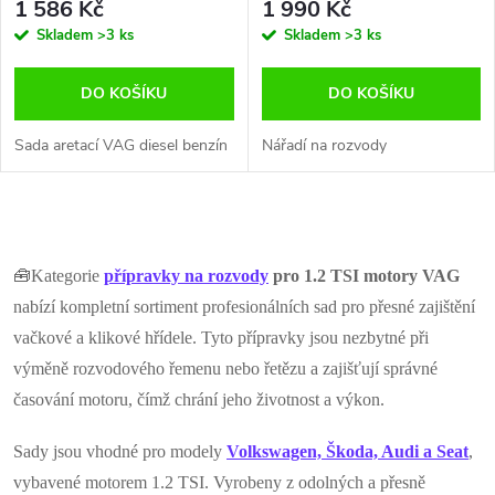
1 586 Kč
1 990 Kč
Skladem
>3 ks
Skladem
>3 ks
DO KOŠÍKU
DO KOŠÍKU
Sada aretací VAG diesel benzín
Nářadí na rozvody
O
v
🧰Kategorie
přípravky na rozvody
pro 1.2 TSI motory VAG
nabízí kompletní sortiment profesionálních sad pro přesné zajištění
l
vačkové a klikové hřídele. Tyto přípravky jsou nezbytné při
á
výměně rozvodového řemenu nebo řetězu a zajišťují správné
časování motoru, čímž chrání jeho životnost a výkon.
d
a
Sady jsou vhodné pro modely
Volkswagen, Škoda, Audi a Seat
,
vybavené motorem 1.2 TSI. Vyrobeny z odolných a přesně