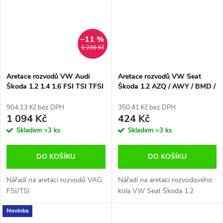
–11 %
1 236 Kč
Aretace rozvodů VW Audi
Aretace rozvodů VW Seat
Škoda 1.2 1.4 1.6 FSI TSI TFSI
Škoda 1.2 AZQ / AWY / BMD /
Yato YT-06328
BME Yato YT-06012
904,13 Kč bez DPH
350,41 Kč bez DPH
1 094 Kč
424 Kč
Skladem
>3 ks
Skladem
>3 ks
DO KOŠÍKU
DO KOŠÍKU
Nářadí na aretaci rozvodů VAG
Nářadí na aretaci rozvodového
FSI/TSI
kola VW Seat Škoda 1.2
Novinka