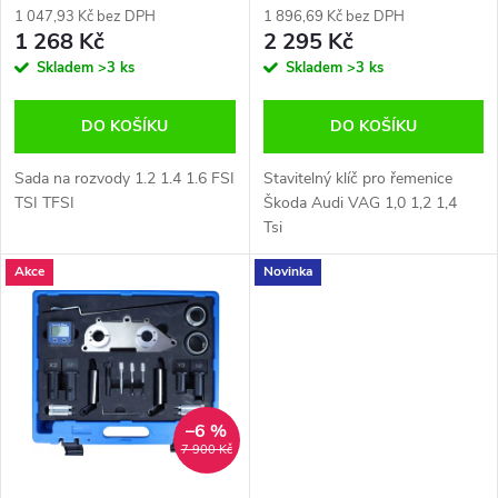
r
1 047,93 Kč bez DPH
1 896,69 Kč bez DPH
r
1 268 Kč
2 295 Kč
o
Skladem
>3 ks
Skladem
>3 ks
o
d
DO KOŠÍKU
DO KOŠÍKU
d
u
Sada na rozvody 1.2 1.4 1.6 FSI
Stavitelný klíč pro řemenice
u
TSI TFSI
Škoda Audi VAG 1,0 1,2 1,4
k
Tsi
k
Akce
Novinka
t
t
ů
ů
–6 %
7 900 Kč