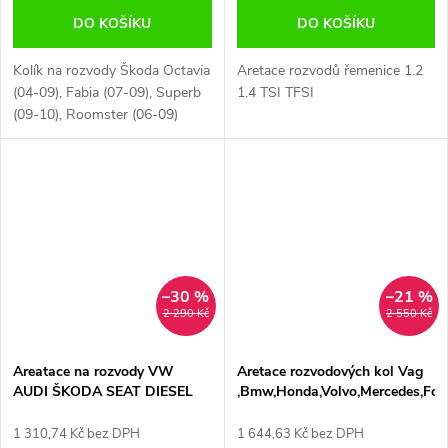
DO KOŠÍKU
DO KOŠÍKU
Kolík na rozvody Škoda Octavia
Aretace rozvodů řemenice 1.2
(04-09), Fabia (07-09), Superb
1.4 TSI TFSI
(09-10), Roomster (06-09)
–30 %
–21 %
2 290 Kč
2 550 Kč
Areatace na rozvody VW
Aretace rozvodových kol Vag
AUDI ŠKODA SEAT DIESEL
,Bmw,Honda,Volvo,Mercedes,For
BENZÍN
aj.
1 310,74 Kč bez DPH
1 644,63 Kč bez DPH