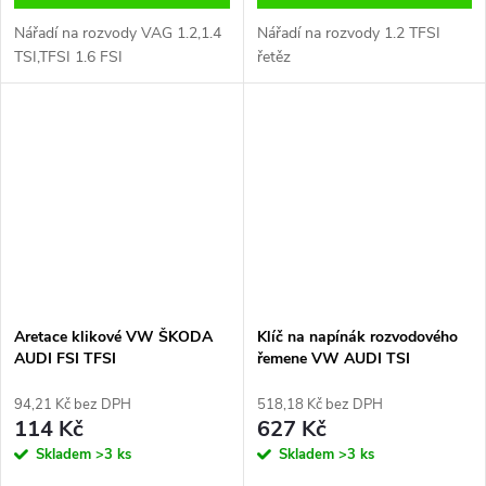
Nářadí na rozvody VAG 1.2,1.4
Nářadí na rozvody 1.2 TFSI
TSI,TFSI 1.6 FSI
řetěz
Aretace klikové VW ŠKODA
Klíč na napínák rozvodového
AUDI FSI TFSI
řemene VW AUDI TSI
TFSI,rozvody 1.2 1.4
94,21 Kč bez DPH
518,18 Kč bez DPH
114 Kč
627 Kč
Skladem
>3 ks
Skladem
>3 ks