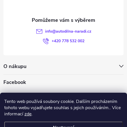
p
u
a
t
info
@
autodilna-naradi.cz
í
+420 778 532 002
O nákupu
Facebook
autodílna-nářadí
Tento web používá soubory cookie. Dalším procházením
tohoto webu vyjadřujete souhlas s jejich používáním.. Více
informací
zde
.