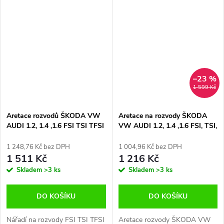
–23 %
1 599 Kč
Aretace rozvodů ŠKODA VW
Aretace na rozvody ŠKODA
AUDI 1.2, 1.4 ,1.6 FSI TSI TFSI
VW AUDI 1.2, 1.4 ,1.6 FSI, TSI,
TFSI, sada na rozvody
1 248,76 Kč bez DPH
1 004,96 Kč bez DPH
1 511 Kč
1 216 Kč
Skladem
>3 ks
Skladem
>3 ks
DO KOŠÍKU
DO KOŠÍKU
Nářadí na rozvody FSI TSI TFSI
Aretace rozvody ŠKODA VW