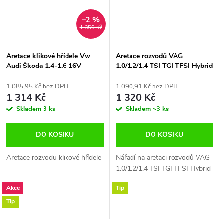
–2 %
1 350 Kč
Aretace klikové hřídele Vw
Aretace rozvodů VAG
Audi Škoda 1.4-1.6 16V
1.0/1.2/1.4 TSI TGI TFSI Hybrid
Satra S-90088
1 085,95 Kč bez DPH
1 090,91 Kč bez DPH
1 314 Kč
1 320 Kč
Skladem
3 ks
Skladem
>3 ks
DO KOŠÍKU
DO KOŠÍKU
Aretace rozvodu klikové hřídele
Nářadí na aretaci rozvodů VAG
1.0/1.2/1.4 TSI TGI TFSI Hybrid
Akce
Tip
Tip