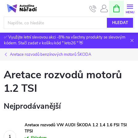
Přejít
NÁKUPNÍ
KOŠÍK
na
obsah
HLEDAT
✅ Využijte letní slevovou akci -8% na všechny produkty se slevovým
kódem. Stačí zadat v košíku kód " leto26 " 👋
Aretace rozvodů benzínových motorů ŠKODA
Aretace rozvodů motorů
1.2 TSI
Nejprodávanější
Aretace rozvodů VW AUDI ŠKODA 1.2 1.4 1.6 FSI TSI
TFSI
Skladem