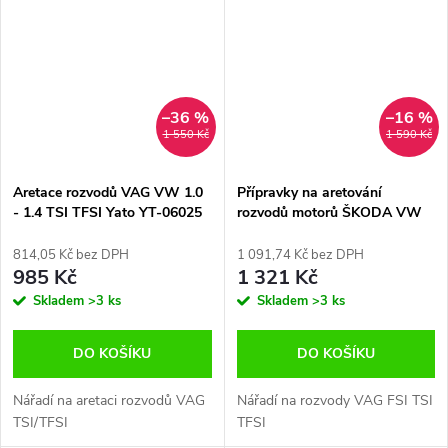
–36 %
–16 %
1 550 Kč
1 590 Kč
Aretace rozvodů VAG VW 1.0
Přípravky na aretování
- 1.4 TSI TFSI Yato YT-06025
rozvodů motorů ŠKODA VW
AUDI 1.2, 1.4 ,1.6 FSI TSI TFSI
814,05 Kč bez DPH
1 091,74 Kč bez DPH
985 Kč
1 321 Kč
Skladem
>3 ks
Skladem
>3 ks
DO KOŠÍKU
DO KOŠÍKU
Nářadí na aretaci rozvodů VAG
Nářadí na rozvody VAG FSI TSI
TSI/TFSI
TFSI