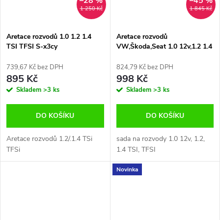
–28 %
–45 %
1 250 Kč
1 845 Kč
Aretace rozvodů 1.0 1.2 1.4
Aretace rozvodů
TSI TFSI S-x3cy
VW,Škoda,Seat 1.0 12v,1.2 1.4
TSi TFSi
739,67 Kč bez DPH
824,79 Kč bez DPH
895 Kč
998 Kč
Skladem
>3 ks
Skladem
>3 ks
DO KOŠÍKU
DO KOŠÍKU
Aretace rozvodů 1.2/.1.4 TSi
sada na rozvody 1.0 12v, 1.2,
TFSi
1.4 TSI, TFSI
Novinka