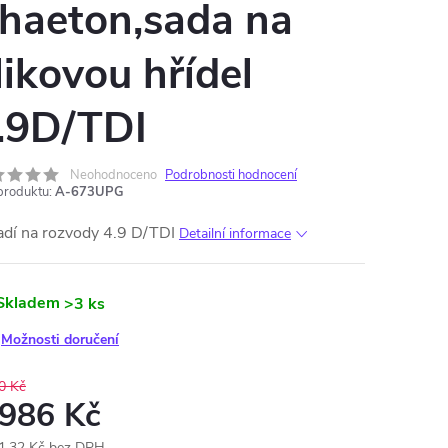
haeton,sada na
likovou hřídel
.9D/TDI
Neohodnoceno
Podrobnosti hodnocení
produktu:
A-673UPG
adí na rozvody 4.9 D/TDI
Detailní informace
Skladem
>3 ks
Možnosti doručení
0 Kč
 986 Kč
1,32 Kč bez DPH