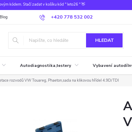
ovým kódem. Stačí zadat v košíku kód " leto26 " 👋
+420 778 532 002
Blog
HLEDAT
Autodiagnostika,testery
Vybavení autodíln
etace rozvodů VW Touareg, Phaeton,sada na klikovou hřídel 4.9D/TDI
A
V