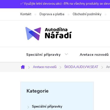
Přejít
✅ Využijte letní slevovou akci -8% na všechny produkty se slev
na
Kontakt
Doprava a platba
Obchodní podmínky
obsah
Speciální přípravky
Aretace rozvodů
Aretace rozvodů
ŠKODA,AUDI,VW,SEAT
Ar
Domů
P
Přeskočit
Kategorie
kategorie
o
Speciální přípravky