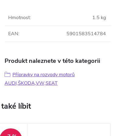
Hmotnost
:
1.5 kg
EAN
:
5901583514784
Produkt naleznete v této kategorii
Přípravky na rozvody motorů
AUDI,ŠKODA,VW,SEAT