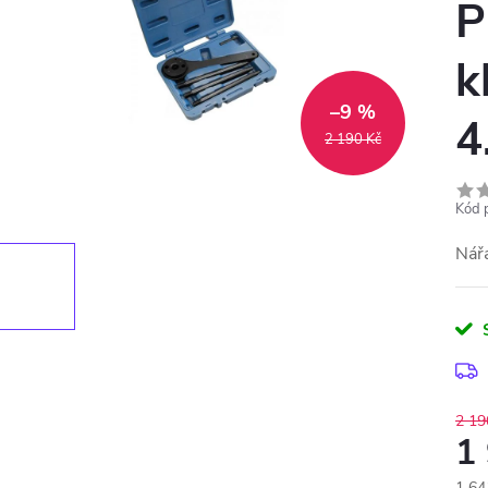
P
k
–9 %
4
2 190 Kč
Kód 
Nář
2 19
1
1 64