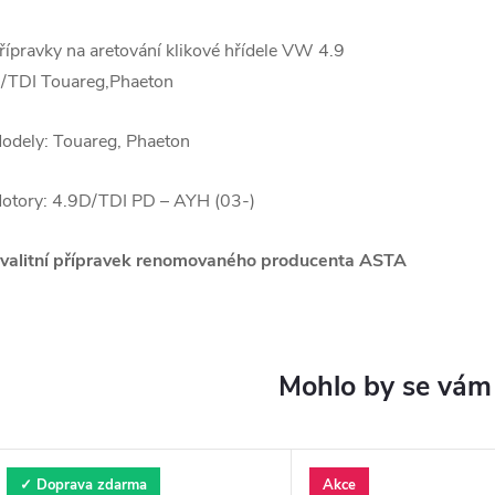
řípravky na aretování klikové hřídele VW 4.9
/TDI Touareg,Phaeton
odely: Touareg, Phaeton
otory: 4.9D/TDI PD – AYH (03-)
valitní přípravek renomovaného producenta ASTA
✓ Doprava zdarma
Akce