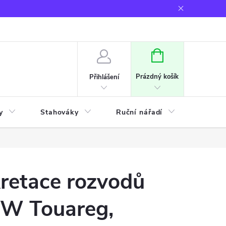
NÁKUPNÍ
KOŠÍK
Prázdný košík
Přihlášení
y
Stahováky
Ruční nářadí
Frézov
retace rozvodů
W Touareg,