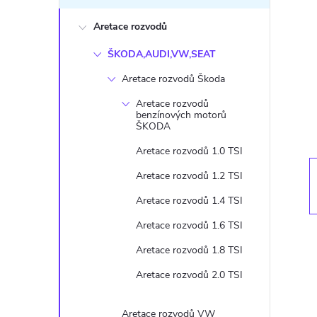
s
Aretace rozvodů
t
ŠKODA,AUDI,VW,SEAT
r
Aretace rozvodů Škoda
a
Aretace rozvodů
benzínových motorů
ŠKODA
n
Aretace rozvodů 1.0 TSI
n
Aretace rozvodů 1.2 TSI
Aretace rozvodů 1.4 TSI
í
Aretace rozvodů 1.6 TSI
p
Aretace rozvodů 1.8 TSI
Aretace rozvodů 2.0 TSI
a
Aretace rozvodů VW