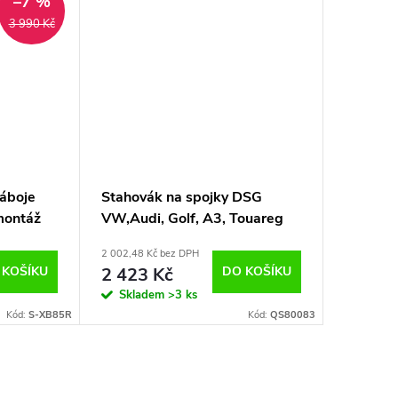
–7 %
3 990 Kč
náboje
Stahovák na spojky DSG
montáž
VW,Audi, Golf, A3, Touareg
W
2 002,48 Kč bez DPH
RTER,
 KOŠÍKU
2 423 Kč
DO KOŠÍKU
Skladem
>3 ks
Kód:
S-XB85R
Kód:
QS80083