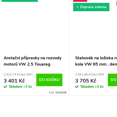
✓ Doprava zdarma
Aretační přípravky na rozvody
Stahovák na ložiska 
motorů VW 2.5 Touareg
kola VW 85 mm , de
Transporter T5
ložisek nábojů kol V
2 810,74 Kč bez DPH
3 061,98 Kč bez DPH
TOUAREG, TRANSPO
3 401 Kč
DO KOŠÍKU
3 705 Kč
DO
MULTIVAN
Skladem
>3 ks
Skladem
>3 ks
Kód:
G02848