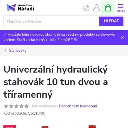
Přejít
NÁKUPNÍ
KOŠÍK
na
obsah
HLEDAT
✅ Využijte letní slevovou akci -8% na všechny produkty se slevovým
kódem. Stačí zadat v košíku kód " leto26 " 👋
Stahováky
Univerzální hydraulický
stahovák 10 tun dvou a
tříramenný
Neohodnoceno
Podrobnosti hodnocení
Kód produktu:
QS11049.