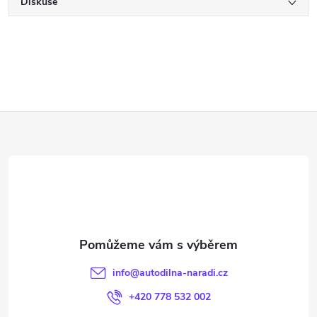
Diskuse
Z
á
p
a
t
info
@
autodilna-naradi.cz
í
+420 778 532 002