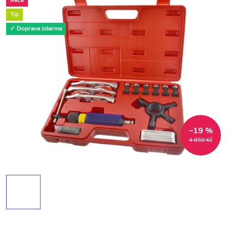
Akce
Tip
✓ Doprava zdarma
–19 %
4 850 Kč