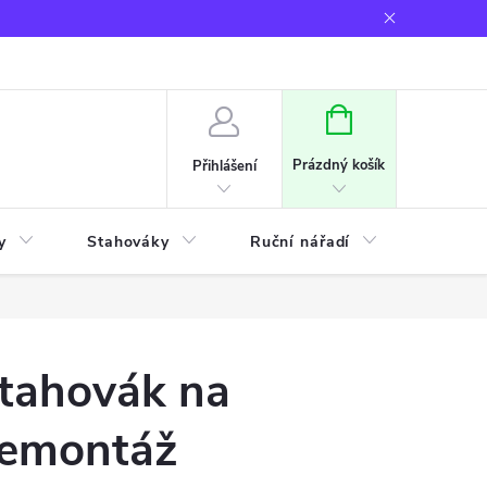
NÁKUPNÍ
KOŠÍK
Prázdný košík
Přihlášení
y
Stahováky
Ruční nářadí
Frézov
tahovák na
emontáž