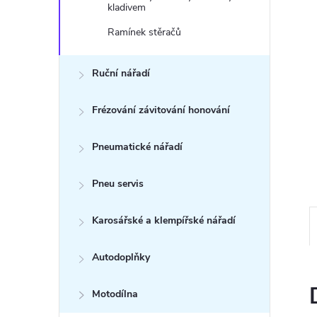
n
kladivem
e
Ramínek stěračů
l
Ruční nářadí
Frézování závitování honování
Pneumatické nářadí
Pneu servis
Karosářské a klempířské nářadí
Autodoplňky
Motodílna