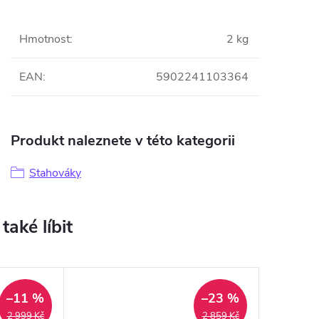
Hmotnost
:
2 kg
EAN
:
5902241103364
Produkt naleznete v této kategorii
Stahováky
–11 %
–23 %
2 999 Kč
2 859 Kč