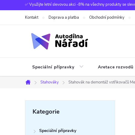
Přejít
✅ Využijte letní slevovou akci -8% na všechny produkty se slev
na
Kontakt
Doprava a platba
Obchodní podmínky
obsah
Speciální přípravky
Aretace rozvodů
Stahováky
Stahovák na demontáž vstřikovačů Mer
Domů
P
Přeskočit
Kategorie
kategorie
o
Speciální přípravky