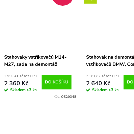
Stahováky vstřikovačů M14-
Stahovák na demont
M27, sada na demontáž
vstřikovačů BMW, C
vstřiků Delphi Bosch s
Rail M47TU, M57, M
1 950,41 Kč bez DPH
2 181,82 Kč bez DPH
kluzným kladivem, 14 ks
M87, M87TU
2 360 Kč
DO KOŠÍKU
2 640 Kč
DO
QS20348
Skladem
>3 ks
Skladem
>3 ks
Kód:
QS20348