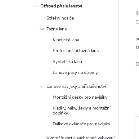
Offroad příslušenství
S
Střešní nosiče
C
Tažná lana
p
Kinetická lana
D
Profesionální tažná lana
Syntetická lana
J
Lanové pásy na stromy
Lanové navijáky a příslušenství
Montážní desky pro navijáky
Kladky, háky, šekly a montážní
doplňky
Dálkové ovládače pro navijáky
Vyprošťovací a záchranné vybavení