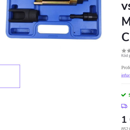
v
M
C
Kód 
Prof
info
1
852,