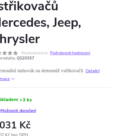
střikovačů
ercedes, Jeep,
hrysler
Neohodnoceno
Podrobnosti hodnocení
produktu:
QS20357
esionální stahovák na demontáž vstřikovačů
Detailní
rmace
Skladem
>3 ks
Možnosti doručení
 031 Kč
07 Kč bez DPH