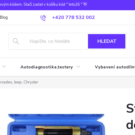
ovým kódem. Stačí zadat v košíku kód " leto26 " 👋
+420 778 532 002
Blog
HLEDAT
Autodiagnostika,testery
Vybavení autodíln
cedes, Jeep, Chrysler
S
d