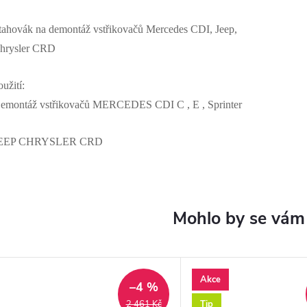
tahovák na demontáž vstřikovačů Mercedes CDI, Jeep,
hrysler CRD
oužití:
emontáž vstřikovačů MERCEDES CDI C , E , Sprinter
EEP CHRYSLER CRD
Akce
–4 %
Tip
2 461 Kč