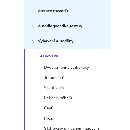
s
Aretace rozvodů
t
Autodiagnostika,testery
r
a
Vybavení autodílny
n
Stahováky
Dvouramenné stahováky
n
Tříramenné
í
Silentbloků
Ložisek, nábojů
p
Čepů
a
Pružin
Stahováky s kluzným rázovým