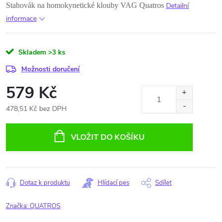
Stahovák na homokynetické klouby VAG Quatros
Detailní
informace
Skladem
>3 ks
Možnosti doručení
579 Kč
478,51 Kč bez DPH
Měrná
cena:
VLOŽIT DO KOŠÍKU
Dotaz k produktu
Hlídací pes
Sdílet
Značka:
QUATROS