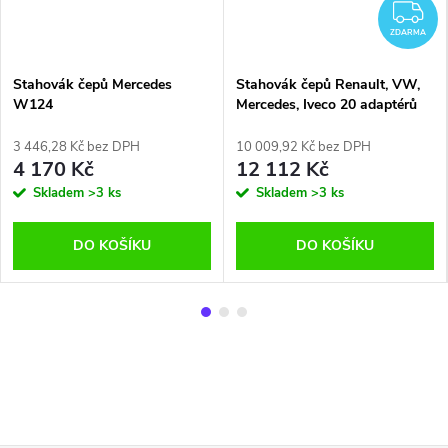
DARMA
Z
ZDARMA
Stahovák čepů Mercedes
Stahovák čepů Renault, VW,
W124
Mercedes, Iveco 20 adaptérů
3 446,28 Kč bez DPH
10 009,92 Kč bez DPH
4 170 Kč
12 112 Kč
Skladem
>3 ks
Skladem
>3 ks
DO KOŠÍKU
DO KOŠÍKU