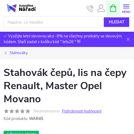
Přejít
NÁKUPNÍ
KOŠÍK
na
obsah
HLEDAT
✅ Využijte letní slevovou akci -8% na všechny produkty se slevovým
kódem. Stačí zadat v košíku kód " leto26 " 👋
Stahováky
Stahovák čepů, lis na čepy
Renault, Master Opel
Movano
Neohodnoceno
Podrobnosti hodnocení
Kód produktu:
WAR45