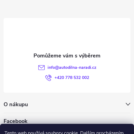
Z
á
p
a
t
info
@
autodilna-naradi.cz
í
+420 778 532 002
O nákupu
Facebook
Tento web používá soubory cookie. Dalším procházením