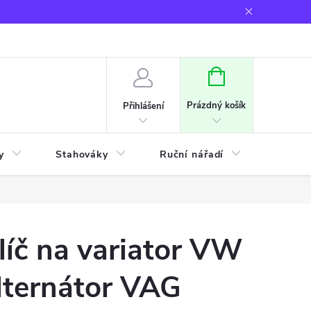
NÁKUPNÍ
KOŠÍK
Prázdný košík
Přihlášení
y
Stahováky
Ruční nářadí
Frézov
líč na variator VW
lternátor VAG