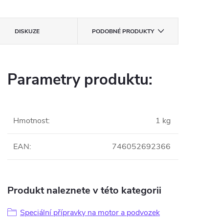
DISKUZE
PODOBNÉ PRODUKTY
Parametry produktu:
Hmotnost
:
1 kg
EAN
:
746052692366
Produkt naleznete v této kategorii
Speciální přípravky na motor a podvozek