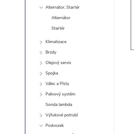
s
Alternátor, Startér
t
Alternátor
r
Startér
Klimatizace
a
Brzdy
n
Olejový servis
n
Spojka
Válec a Písty
í
Palivový systém
p
Sonda lambda
Výfukové potrubí
a
Podvozek