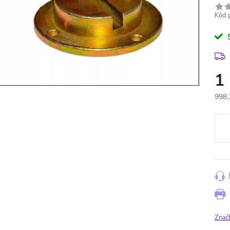
Kód 
1
998,
Měr
cena
Znač