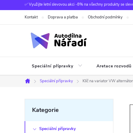
Přejít
✅ Využijte letní slevovou akci -8% na všechny produkty se slev
na
Kontakt
Doprava a platba
Obchodní podmínky
obsah
Speciální přípravky
Aretace rozvodů
Speciální přípravky
Klíč na variator VW alternáto
Domů
P
Přeskočit
Kategorie
kategorie
o
Speciální přípravky