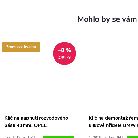
Premiová kvalita
–8 %
499 Kč
Klíč na napnutí rozvodového
Klíč na demontáž řem
pásu 41mm, OPEL,
klikové hřídele BMW
CHEVROLET ,klíč na vodní
E90
379,34 Kč bez DPH
1 200,83 Kč bez DPH