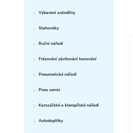
Vybavení autodílny
Stahováky
Ruční nářadí
Frézování závitování honování
Pneumatické nářadí
Pneu servis
Karosářské a klempířské nářadí
taci řemenice
Klíč na demontáž čepů, čepy
ídele VW AUDI
Citroen C4 Peugeot 307 a
Autodoplňky
036
308
DPH
815,70 Kč bez DPH