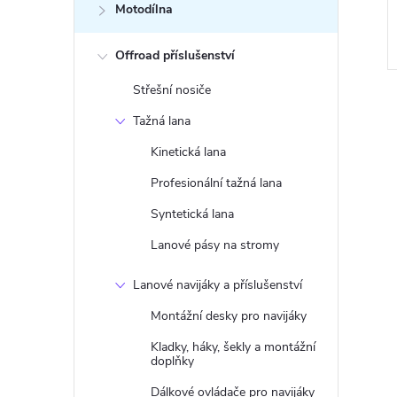
Motodílna
DO KOŠÍKU
987 Kč
DO KOŠÍKU
3 ks
Skladem
>3 ks
Offroad příslušenství
Kód:
S-BTBW
Kód:
WAR362
Střešní nosiče
Tažná lana
Kinetická lana
Profesionální tažná lana
Syntetická lana
Lanové pásy na stromy
Lanové navijáky a příslušenství
Montážní desky pro navijáky
Kladky, háky, šekly a montážní
doplňky
Dálkové ovládače pro navijáky