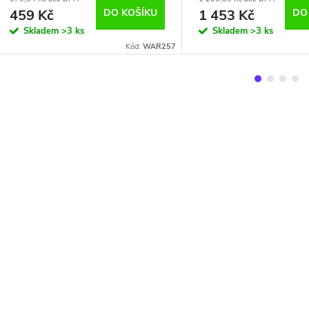
čerpadlo DAEWOO
459 Kč
DO KOŠÍKU
1 453 Kč
DO
Skladem
>3 ks
Skladem
>3 ks
Kód:
WAR257