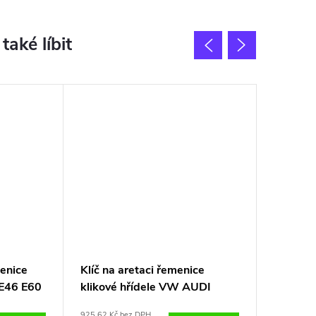
enice
Klíč na aretaci řemenice
Klíč na
 E46 E60
klikové hřídele VW AUDI
Citroen
ŠKODA B3036
308
925,62 Kč bez DPH
815,70 Kč 