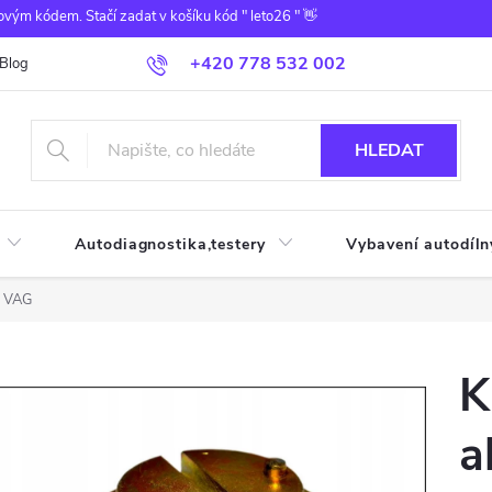
ovým kódem. Stačí zadat v košíku kód " leto26 " 👋
+420 778 532 002
Blog
HLEDAT
Autodiagnostika,testery
Vybavení autodíln
r VAG
K
a