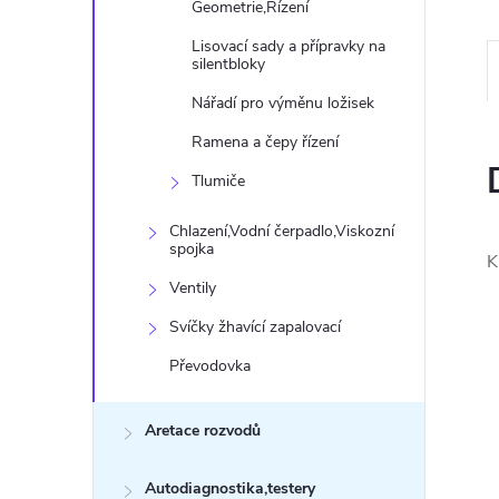
n
Geometrie,Řízení
Lisovací sady a přípravky na
e
silentbloky
Nářadí pro výměnu ložisek
l
Ramena a čepy řízení
Tlumiče
Chlazení,Vodní čerpadlo,Viskozní
spojka
K
Ventily
Svíčky žhavící zapalovací
Převodovka
Aretace rozvodů
Autodiagnostika,testery