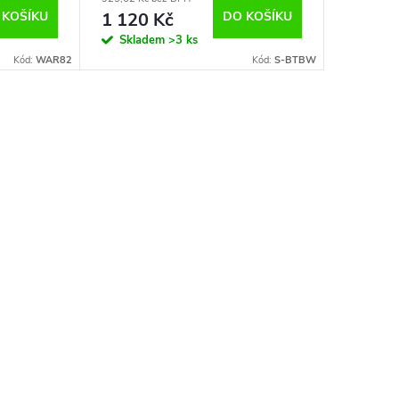
 KOŠÍKU
1 120 Kč
DO KOŠÍKU
987 K
Skladem
>3 ks
Sklad
Kód:
WAR82
Kód:
S-BTBW