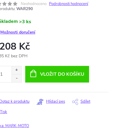
Neohodnoceno
Podrobnosti hodnocení
produktu:
WAR290
Skladem
>3 ks
Možnosti doručení
 208 Kč
35 Kč bez DPH
ná
:
VLOŽIT DO KOŠÍKU
Dotaz k produktu
Hlídací pes
Sdílet
Tisk
ka:
MARK-MOTO