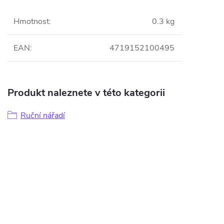
Hmotnost
:
0.3 kg
EAN
:
4719152100495
Produkt naleznete v této kategorii
Ruční nářadí