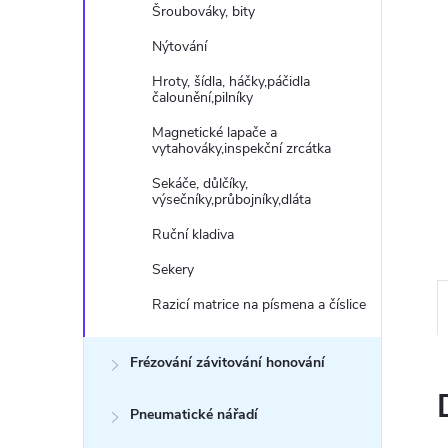
n
Šroubováky, bity
e
Nýtování
Hroty, šídla, háčky,páčidla
l
čalounění,pilníky
Magnetické lapače a
vytahováky,inspekční zrcátka
Sekáče, důlčíky,
výsečníky,průbojníky,dláta
Ruční kladiva
Sekery
Razicí matrice na písmena a číslice
Frézování závitování honování
Pneumatické nářadí