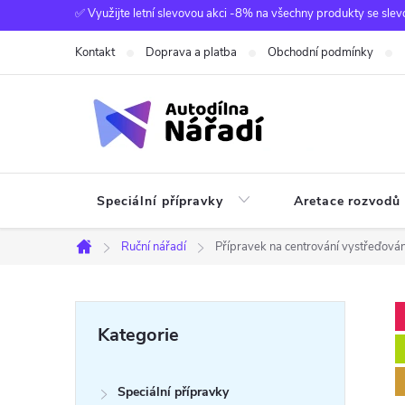
Přejít
✅ Využijte letní slevovou akci -8% na všechny produkty se slev
na
Kontakt
Doprava a platba
Obchodní podmínky
obsah
Speciální přípravky
Aretace rozvodů
Ruční nářadí
Přípravek na centrování vystřeďov
Domů
P
Přeskočit
Kategorie
kategorie
o
Speciální přípravky