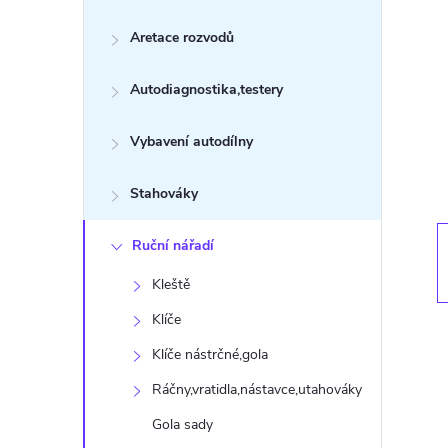
s
Aretace rozvodů
t
Autodiagnostika,testery
r
a
Vybavení autodílny
n
Stahováky
n
Ruční nářadí
Kleště
í
Klíče
p
Klíče nástrčné,gola
Ráčny,vratidla,nástavce,utahováky
a
Gola sady