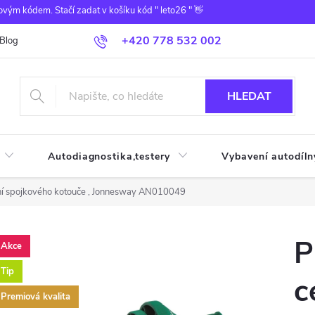
ovým kódem. Stačí zadat v košíku kód " leto26 " 👋
+420 778 532 002
Blog
HLEDAT
Autodiagnostika,testery
Vybavení autodíln
ání spojkového kotouče , Jonnesway AN010049
P
Akce
Tip
c
Premiová kvalita