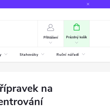
NÁKUPNÍ
KOŠÍK
Prázdný košík
Přihlášení
y
Stahováky
Ruční nářadí
Frézov
řípravek na
entrování