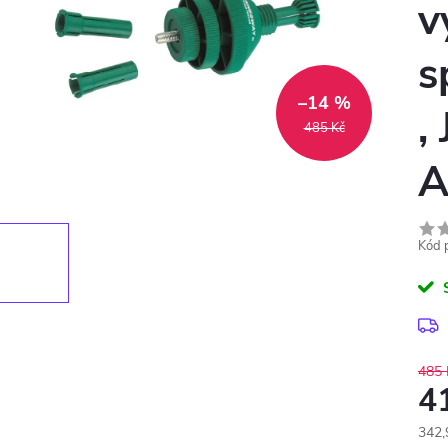
v
s
–14 %
,
485 Kč
A
Kód 
485 
4
342,