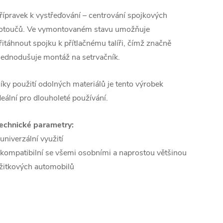
řípravek k vystřeďování – centrování spojkových
otoučů. Ve vymontovaném stavu umožňuje
řitáhnout spojku k přítlačnému talíři, čímž značně
jednodušuje montáž na setrvačník.
íky použití odolných materiálů je tento výrobek
deální pro dlouholeté používání.
echnické parametry:
 univerzální využití
 kompatibilní se všemi osobními a naprostou většinou
žitkových automobilů