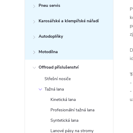
Pneu servis
P
k
Karosářské a klempířské nářadí
p
z
Autodoplňky
D
Motodílna
i
Offroad příslušenství
T
Střešní nosiče
-
Tažná lana
-
u
Kinetická lana
Profesionální tažná lana
Syntetická lana
Lanové pásy na stromy