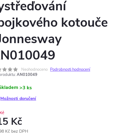
ystřeďování
pojkového kotouče
 Jonnesway
N010049
Neohodnoceno
Podrobnosti hodnocení
produktu:
AN010049
Skladem
>3 ks
Možnosti doručení
Kč
15 Kč
98 Kč bez DPH