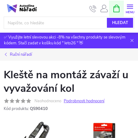
Přejít
NÁKUPNÍ
KOŠÍK
na
obsah
HLEDAT
✅ Využijte letní slevovou akci -8% na všechny produkty se slevovým
kódem. Stačí zadat v košíku kód " leto26 " 👋
Ruční nářadí
Kleště na montáž závaží u
vyvažování kol
Neohodnoceno
Podrobnosti hodnocení
Kód produktu:
QS90410