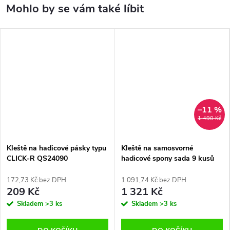
–11 %
1 490 Kč
Kleště na hadicové pásky typu
Kleště na samosvorné
CLICK-R QS24090
hadicové spony sada 9 kusů
172,73 Kč bez DPH
1 091,74 Kč bez DPH
209 Kč
1 321 Kč
Skladem
>3 ks
Skladem
>3 ks